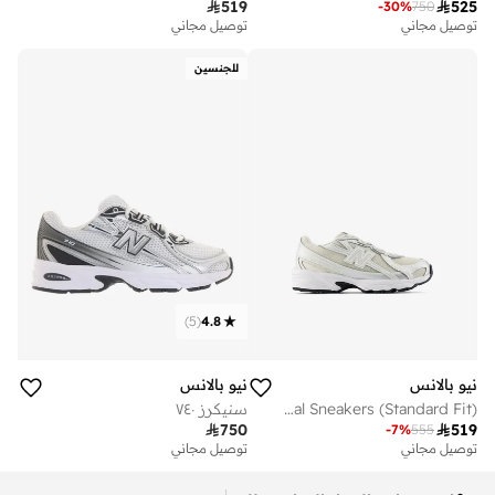

519

525
-
30
%
750
توصيل مجاني
توصيل مجاني
للجنسين
)
5
(
4.8
نيو بالانس
نيو بالانس
Kids 740 BUNGEE LACE casual Sneakers (Standard Fit)
سنيكرز ٧٤٠

750

519
-
7
%
555
توصيل مجاني
توصيل مجاني