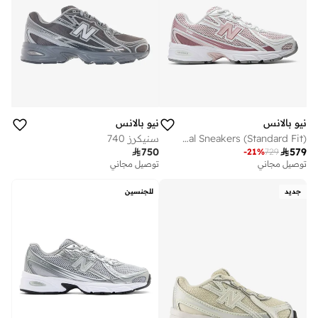
نيو بالانس
نيو بالانس
Unisex 740 casual Sneakers (Standard Fit)
سنيكرز 740

750

579
-
21
%
729
توصيل مجاني
توصيل مجاني
جديد
للجنسين