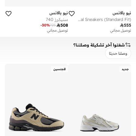
نيو بالانس
نيو بالانس
Kids 740 Bungee Lace casual Sneakers (Standard Fit)
سنيكرز 740

508

555
-
30
%
725
توصيل مجاني
توصيل مجاني
شفتوا آخر تشكيلة وصلتنا؟
وصلنا حديثا
مسح
تطبيق
جديد
للجنسين