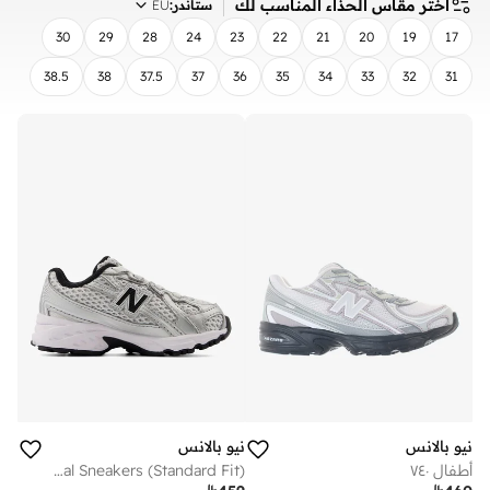
اختر مقاس الحذاء المناسب لك
ستاندر
:
EU
30
29
28
24
23
22
21
20
19
17
38.5
38
37.5
37
36
35
34
33
32
31
مسح
تطبيق
نيو بالانس
نيو بالانس
أطفال ٧٤٠
Kids 740 BUNGEE LACE casual Sneakers (Standard Fit)