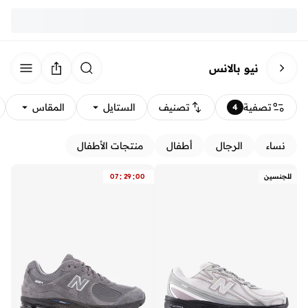
نيو بالانس
تصفية
تصنيف
الستايل
المقاس
4
نساء
الرجال
أطفال
منتجات الأطفال
:
:
للجنسين
00
29
07