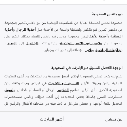
تم بيع أكثر من 30 مؤخرا
توصيل مجاني
تم بيع أكثر من 30 مؤخرا
نيو بالانس السعودية
مجموعة نمشي المنسقة بعناية من الأساسيات الرياضية من نيو بالانس تتميز بمجموعة
من ملابس تمارين نيو بالانس وتشكيلة واسعة من الأحذية مثل
أحذية للرجال
و
أحذية
النسائية
و
أحذية للأطفال
.في مجموعة ملابس نيو بالانس للنساء، يمكنكِ العثور على
مجموعة من
ملابس نيو بالانس الرياضية
، وتيشيرتات، و
البناطيل
إلى ا
لهوديز
،
و
جاكيتات الرياضية
، و
بلايز
، بالإضافة إلى شورتات، وجوارب.
تسوق
أزياء الرجال من نيو بالانس
للملابس المناسبة للتمرين مثل
الملابس الرياضية
و
التيشرتات
والفيستات و
الشورتات
و
الهوديات و سويت شيرتات
بالإضافة إلى بناطيل
الوجهة الأفضل للتسوق عبر الإنترنت في السعودية
قماش وبناطيل متنوعة والجوارب و الملابس الداخلية و
الجاكيتات والمعاطف
. تتناسب
يقدم لك متجر نمشي السعودية أونلاين أفضل مجموعة من المنتجات من أشهر العلامات
ملابس نيو بلانس و
الأحذية
بشكل أفضل مع المناسبات الغير رسمية والرياضية وأسلوب
التجارية ليكون وجهتك الأولى
للتسوق عبر الإنترنت
في الرياض وجدة وكافة مدن
الحياة العادي بالإضافة إلى المناسبات المتعلقة بالركض والتدريب. تسوق أحذية تريل من
السعودية الأخرى. تألق بأرقى تصاميم
الملابس
للرجال أو النساء أو الأطفال، و
تسوق
نيو بالانس للرجال لرحلتك القادمة في المشي لمسافات طويلة. اشترِ
أحذية للرجال
مستلزمات المنزل لإضافة بعض التجديدات إلى أنحاء منزلك، واقتني مستحضرات
وأحذية رياضية حمراء مثل أحذية سنيكرز قصير الرقبة وكذلك أحذية نيو بالانس الخضراء
التجميل بكافة أنواعها، واحصلي على كل ما تحتاجينه من منتجات الأطفال والرضّع، كل
للرجال في أحذية رياضية مثل ترينرز. تعتبر ملابس وأحذية التمارين الرياضية للرجال من
ذلك وأكثر في مكان واحد.
نيو بالانس مثالية للحفاظ على المظهر الأنيق داخل وخارج الجيم. تسوق من أحذية نيو
عن نمشي
أفضل العلامات التجارية في السعودية
أشهر الماركات
بالانس الصفراء للرجال للحصول على مظهر رياضي أنيق.