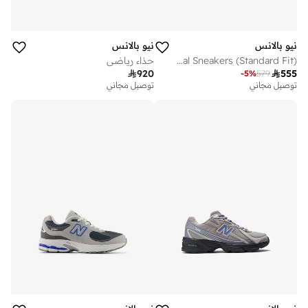
نيو بالانس
نيو بالانس
Kids 740 LACE casual Sneakers (Standard Fit)
حذاء رياضي

920

555
-
5
%
579
توصيل مجاني
توصيل مجاني