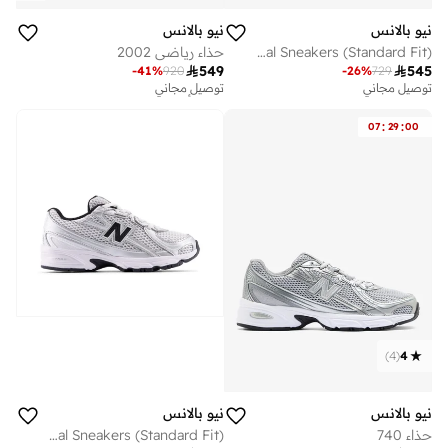
نيو بالانس
نيو بالانس
Unisex 740 casual Sneakers (Standard Fit)
حذاء رياضي 2002

549

545
-
41
%
920
-
26
%
729
توصيل مجاني
توصيل مجاني
تم بيع أكثر من 10 مؤخرا
توصيل مجاني
:
:
07
29
00
تم بيع أكثر من 10 مؤخرا
)
4
(
4
نيو بالانس
نيو بالانس
حذاء 740
Kids 740 Bungee Lace casual Sneakers (Standard Fit)