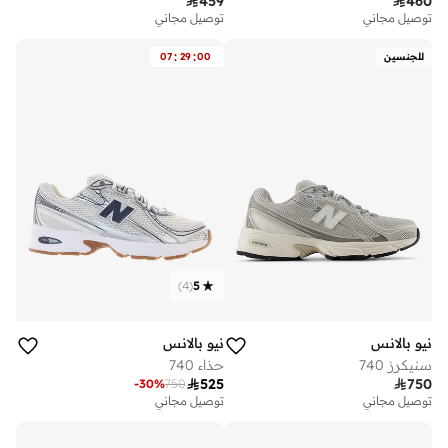

459

460
توصيل مجاني
توصيل مجاني
:
:
للجنسين
00
29
07
)
4
(
5
نيو بالانس
نيو بالانس
سنيكرز 740
حذاء 740

525

750
-
30
%
750
توصيل مجاني
توصيل مجاني