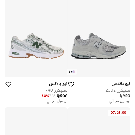
3
+
نيو بالانس
نيو بالانس
سنيكرز 2002
سنيكرز 740

508

920
-
30
%
725
توصيل مجاني
توصيل مجاني
:
:
07
29
00