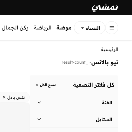
موضة
الرياضة
ركن الجمال
النساء
الرجال
الرئيسية
الأطفال
نيو بالانس
_result-count
-
كل فلاتر التصفية
مسح الكل
تنس بادل
الفئة
نساء
)
1
(
الستايل
الرجال
)
1
(
الأداء
(
2
)