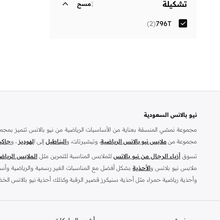
تشكيلة
1
مسح
)
2
(
796T
نيو بالانس السعودية
مجموعة نمشي المنسقة بعناية من الأساسيات الرياضية من نيو بالانس تتميز بمجم
مجموعة من
ملابس نيو بالانس الرياضية
، وتيشيرتات، و
البناطيل
إلى ا
لهوديز
، و
جاكي
تسوق
أزياء الرجال من نيو بالانس
للملابس المناسبة للتمرين مثل
الملابس الرياض
ملابس نيو بلانس و
الأحذية
بشكل أفضل مع المناسبات الغير رسمية والرياضية وأسلوب
وأحذية رياضية حمراء مثل أحذية سنيكرز قصير الرقبة وكذلك أحذية نيو بالانس الخضر
بالانس الصفراء للرجال للحصول على مظهر رياضي أنيق.
تسوق من متجر نيو بالانس أونلاين في السعودية