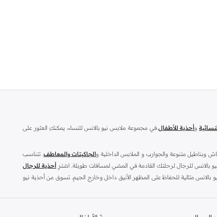
نسائية
و
أحذية للأطفال
.في مجموعة ملابس نيو بالانس للنساء، يمكنكِ العثور على
اش وبناطيل متنوعة والجوارب و الملابس الداخلية و
الجاكيتات والمعاطف
. تتناسب
يو بالانس للرجال لرحلتك القادمة في المشي لمسافات طويلة. اشترِ
أحذية للرجال
و بالانس مثالية للحفاظ على المظهر الأنيق داخل وخارج الجيم. تسوق من أحذية نيو