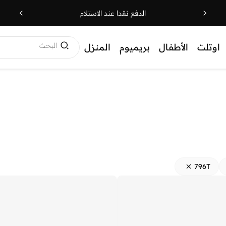
الدفع نقدا عند الاستلام
البحث
اوتلت
الأطفال
بريميوم
المنزل
796T