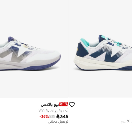
نيو بالانس
أحذية رياضية ٧٩٦
م

345
-
36
%
535
م
توصيل مجاني