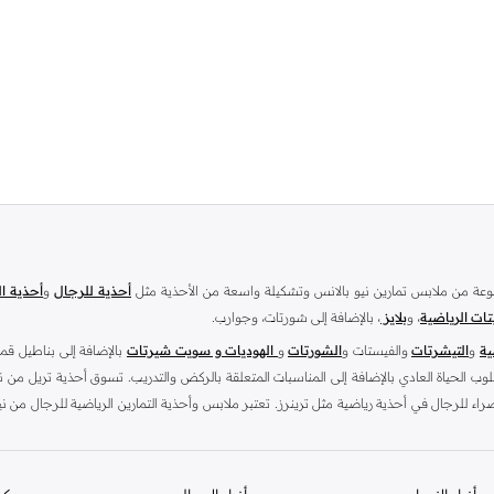
وعة من ملابس تمارين نيو بالانس وتشكيلة واسعة من الأحذية مثل
أحذية للرجال
و
أحذية ال
تات الرياضية
، و
بلايز
، بالإضافة إلى شورتات، وجوارب.
ية
و
التيشرتات
والفيستات و
الشورتات
و
الهوديات و سويت شيرتات
بالإضافة إلى بناطيل قم
 الحياة العادي بالإضافة إلى المناسبات المتعلقة بالركض والتدريب. تسوق أحذية تريل من ن
اء للرجال في أحذية رياضية مثل ترينرز. تعتبر ملابس وأحذية التمارين الرياضية للرجال من ني