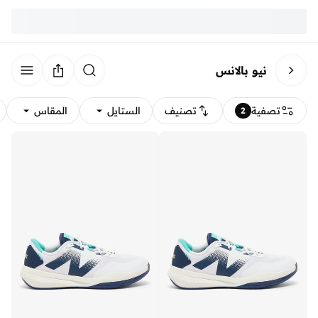
نيو بالانس
تصفية
تصنيف
الستايل
المقاس
2