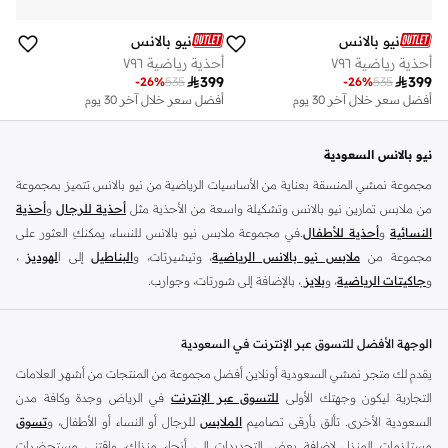
نيو بالانس
نيو بالانس
أحذية رياضية ٧٩٦
أحذية رياضية ٧٩٦
أفضل سعر خلال آخر 30 يوم
أفضل سعر خلال آخر 30 يوم

399

399
توصيل مجاني
توصيل مجاني
-
26
%
535
-
26
%
535
أفضل سعر خلال آخر 30 يوم
أفضل سعر خلال آخر 30 يوم
توصيل مجاني
توصيل مجاني
نيو بالانس السعودية
مجموعة نمشي المنسقة بعناية من الأساسيات الرياضية من نيو بالانس تتميز بمجموعة
من ملابس تمارين نيو بالانس وتشكيلة واسعة من الأحذية مثل
أحذية للرجال
و
أحذية
النسائية
و
أحذية للأطفال
.في مجموعة ملابس نيو بالانس للنساء، يمكنكِ العثور على
مجموعة من
ملابس نيو بالانس الرياضية
، وتيشيرتات، و
البناطيل
إلى ا
لهوديز
،
و
جاكيتات الرياضية
، و
بلايز
، بالإضافة إلى شورتات، وجوارب.
تسوق
أزياء الرجال من نيو بالانس
للملابس المناسبة للتمرين مثل
الملابس الرياضية
و
التيشرتات
والفيستات و
الشورتات
و
الهوديات و سويت شيرتات
بالإضافة إلى بناطيل
الوجهة الأفضل للتسوق عبر الإنترنت في السعودية
قماش وبناطيل متنوعة والجوارب و الملابس الداخلية و
الجاكيتات والمعاطف
. تتناسب
يقدم لك متجر نمشي السعودية أونلاين أفضل مجموعة من المنتجات من أشهر العلامات
ملابس نيو بلانس و
الأحذية
بشكل أفضل مع المناسبات الغير رسمية والرياضية وأسلوب
التجارية ليكون وجهتك الأولى
للتسوق عبر الإنترنت
في الرياض وجدة وكافة مدن
الحياة العادي بالإضافة إلى المناسبات المتعلقة بالركض والتدريب. تسوق أحذية تريل من
السعودية الأخرى. تألق بأرقى تصاميم
الملابس
للرجال أو النساء أو الأطفال، و
تسوق
نيو بالانس للرجال لرحلتك القادمة في المشي لمسافات طويلة. اشترِ
أحذية للرجال
مستلزمات المنزل لإضافة بعض التجديدات إلى أنحاء منزلك، واقتني مستحضرات