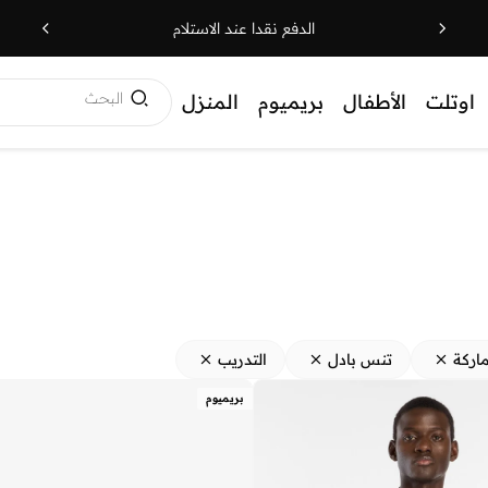
الدفع نقدا عند الاستلام
البحث
اوتلت
الأطفال
بريميوم
المنزل
اركة
تنس بادل
التدريب
بريميوم