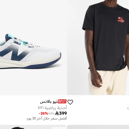
نيو بالانس
أحذية رياضية ٧٩٦

399
-
26
%
535
أفضل سعر خلال آخر 30 يوم
توصيل مجاني
أفضل سعر خلال آخر 30 يوم