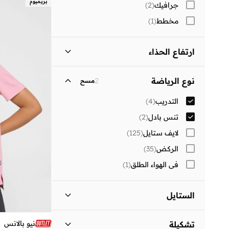
بريميوم
جرافيك
(
2
)
)
1
(
47 AND LARGER
مخطط
(
1
)
ارتفاع الحذاء
رقبة منخفضة
(
2
)
نوع الرياضة
2
مسح
التدريب
(
4
)
تنس بادل
(
2
)
لايف ستايل
(
125
)
الركض
(
35
)
في الهواء الطلق
(
1
)
الستايل
الأنشطة
(
2
)
نيو بالانس
تشكيلة