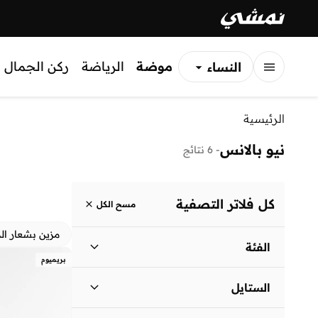
موضة
الرياضة
ركن الجمال
النساء
الرجال
الرئيسية
الأطفال
نيو بالانس
-
6 نتائج
كل فلاتر التصفية
مسح الكل
مزين بشعار الم
الفئة
بريميوم
نساء
)
3
(
الستايل
الرجال
)
3
(
الأداء
(
4
)