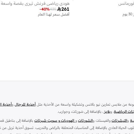
فورمانس
هودي رياضي فرنش تيري بقصة واسعة

261
-
40
%
435
م
أفضل سعر لهذا العام
توصيل مجاني
أفضل سعر لهذا العام
توصيل مجاني
وعة من ملابس تمارين نيو بالانس وتشكيلة واسعة من الأحذية مثل
أحذية للرجال
و
أحذية ال
تات الرياضية
، و
بلايز
، بالإضافة إلى شورتات، وجوارب.
ية
و
التيشرتات
والفيستات و
الشورتات
و
الهوديات و سويت شيرتات
بالإضافة إلى بناطيل قم
 الحياة العادي بالإضافة إلى المناسبات المتعلقة بالركض والتدريب. تسوق أحذية تريل من ن