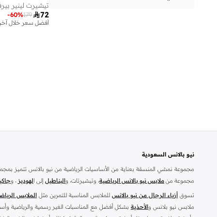
تيشيرت لينير بير

72
)
2
(
796T
-
60
%
179
أفضل سعر خلال آخر 30 يو
نيو بالانس السعودية
مجموعة نمشي المنسقة بعناية من الأساسيات الرياضية من نيو بالانس تتميز بمجم
مجموعة من
ملابس نيو بالانس الرياضية
، وتيشيرتات، و
البناطيل
إلى ا
لهوديز
، و
جاكي
تسوق
أزياء الرجال من نيو بالانس
للملابس المناسبة للتمرين مثل
الملابس الرياض
ملابس نيو بلانس و
الأحذية
بشكل أفضل مع المناسبات الغير رسمية والرياضية وأسلوب