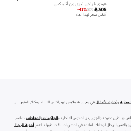
هودي فرنش تيري من أثليتكس

305
-
41
%
509
أفضل سعر لهذا العام
توصيل مجاني
أفضل سعر لهذا العام
توصيل مجاني
نسائية
و
أحذية للأطفال
.في مجموعة ملابس نيو بالانس للنساء، يمكنكِ العثور على
اش وبناطيل متنوعة والجوارب و الملابس الداخلية و
الجاكيتات والمعاطف
. تتناسب
يو بالانس للرجال لرحلتك القادمة في المشي لمسافات طويلة. اشترِ
أحذية للرجال