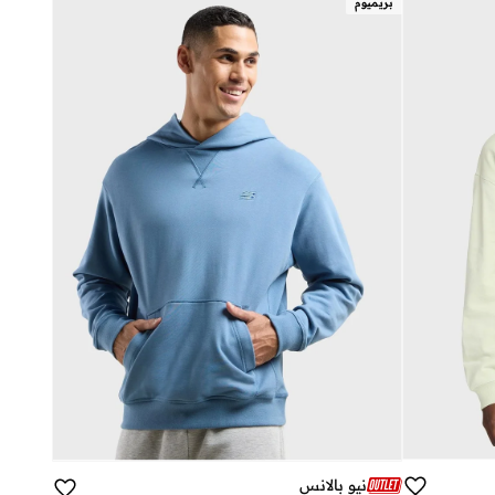
بريميوم
نيو بالانس