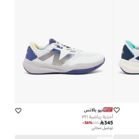
نيو بالانس
أحذية رياضية ٧٩٦

345
-
36
%
535
توصيل مجاني