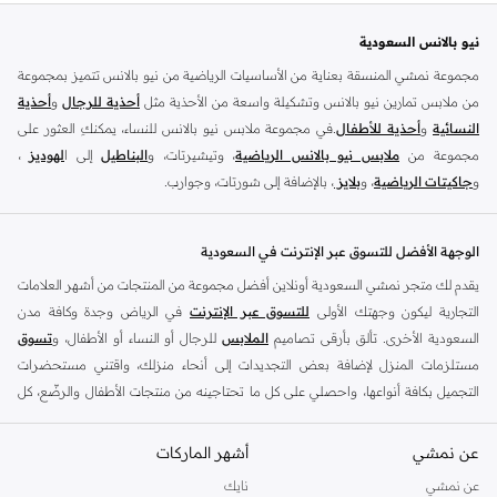
نيو بالانس السعودية
مجموعة نمشي المنسقة بعناية من الأساسيات الرياضية من نيو بالانس تتميز بمجموعة
من ملابس تمارين نيو بالانس وتشكيلة واسعة من الأحذية مثل
أحذية للرجال
و
أحذية
النسائية
و
أحذية للأطفال
.في مجموعة ملابس نيو بالانس للنساء، يمكنكِ العثور على
مجموعة من
ملابس نيو بالانس الرياضية
، وتيشيرتات، و
البناطيل
إلى ا
لهوديز
،
و
جاكيتات الرياضية
، و
بلايز
، بالإضافة إلى شورتات، وجوارب.
تسوق
أزياء الرجال من نيو بالانس
للملابس المناسبة للتمرين مثل
الملابس الرياضية
و
التيشرتات
والفيستات و
الشورتات
و
الهوديات و سويت شيرتات
بالإضافة إلى بناطيل
الوجهة الأفضل للتسوق عبر الإنترنت في السعودية
قماش وبناطيل متنوعة والجوارب و الملابس الداخلية و
الجاكيتات والمعاطف
. تتناسب
يقدم لك متجر نمشي السعودية أونلاين أفضل مجموعة من المنتجات من أشهر العلامات
ملابس نيو بلانس و
الأحذية
بشكل أفضل مع المناسبات الغير رسمية والرياضية وأسلوب
التجارية ليكون وجهتك الأولى
للتسوق عبر الإنترنت
في الرياض وجدة وكافة مدن
الحياة العادي بالإضافة إلى المناسبات المتعلقة بالركض والتدريب. تسوق أحذية تريل من
السعودية الأخرى. تألق بأرقى تصاميم
الملابس
للرجال أو النساء أو الأطفال، و
تسوق
نيو بالانس للرجال لرحلتك القادمة في المشي لمسافات طويلة. اشترِ
أحذية للرجال
مستلزمات المنزل لإضافة بعض التجديدات إلى أنحاء منزلك، واقتني مستحضرات
وأحذية رياضية حمراء مثل أحذية سنيكرز قصير الرقبة وكذلك أحذية نيو بالانس الخضراء
التجميل بكافة أنواعها، واحصلي على كل ما تحتاجينه من منتجات الأطفال والرضّع، كل
للرجال في أحذية رياضية مثل ترينرز. تعتبر ملابس وأحذية التمارين الرياضية للرجال من
ذلك وأكثر في مكان واحد.
نيو بالانس مثالية للحفاظ على المظهر الأنيق داخل وخارج الجيم. تسوق من أحذية نيو
عن نمشي
أفضل العلامات التجارية في السعودية
أشهر الماركات
بالانس الصفراء للرجال للحصول على مظهر رياضي أنيق.
يضم متجر نمشي السعودية أونلاين مجموعة ضخمة من المنتجات من أفضل العلامات
عن نمشي
نايك
تسوق من متجر نيو بالانس أونلاين في السعودية