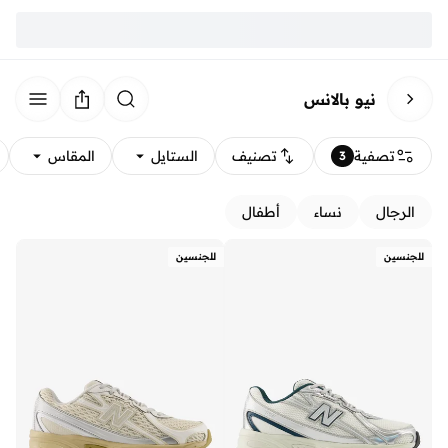
نيو بالانس
تصفية
تصنيف
الستايل
المقاس
3
الرجال
نساء
أطفال
للجنسين
للجنسين