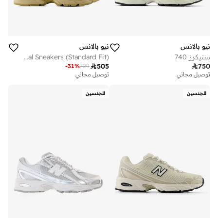
نيو بالانس
نيو بالانس
سنيكرز 740
Unisex 740 Knit casual Sneakers (Standard Fit)

505

750
-
31
%
729
توصيل مجاني
توصيل مجاني
للجنسين
للجنسين