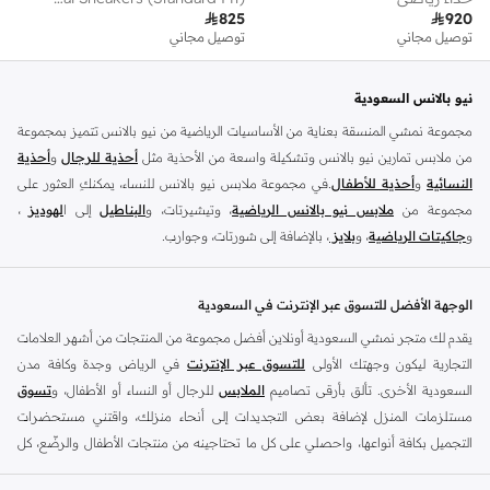

825

920
توصيل مجاني
توصيل مجاني
نيو بالانس السعودية
مجموعة نمشي المنسقة بعناية من الأساسيات الرياضية من نيو بالانس تتميز بمجموعة
من ملابس تمارين نيو بالانس وتشكيلة واسعة من الأحذية مثل
أحذية للرجال
و
أحذية
النسائية
و
أحذية للأطفال
.في مجموعة ملابس نيو بالانس للنساء، يمكنكِ العثور على
مجموعة من
ملابس نيو بالانس الرياضية
، وتيشيرتات، و
البناطيل
إلى ا
لهوديز
،
و
جاكيتات الرياضية
، و
بلايز
، بالإضافة إلى شورتات، وجوارب.
تسوق
أزياء الرجال من نيو بالانس
للملابس المناسبة للتمرين مثل
الملابس الرياضية
و
التيشرتات
والفيستات و
الشورتات
و
الهوديات و سويت شيرتات
بالإضافة إلى بناطيل
الوجهة الأفضل للتسوق عبر الإنترنت في السعودية
قماش وبناطيل متنوعة والجوارب و الملابس الداخلية و
الجاكيتات والمعاطف
. تتناسب
يقدم لك متجر نمشي السعودية أونلاين أفضل مجموعة من المنتجات من أشهر العلامات
ملابس نيو بلانس و
الأحذية
بشكل أفضل مع المناسبات الغير رسمية والرياضية وأسلوب
التجارية ليكون وجهتك الأولى
للتسوق عبر الإنترنت
في الرياض وجدة وكافة مدن
الحياة العادي بالإضافة إلى المناسبات المتعلقة بالركض والتدريب. تسوق أحذية تريل من
السعودية الأخرى. تألق بأرقى تصاميم
الملابس
للرجال أو النساء أو الأطفال، و
تسوق
نيو بالانس للرجال لرحلتك القادمة في المشي لمسافات طويلة. اشترِ
أحذية للرجال
مستلزمات المنزل لإضافة بعض التجديدات إلى أنحاء منزلك، واقتني مستحضرات
وأحذية رياضية حمراء مثل أحذية سنيكرز قصير الرقبة وكذلك أحذية نيو بالانس الخضراء
التجميل بكافة أنواعها، واحصلي على كل ما تحتاجينه من منتجات الأطفال والرضّع، كل
للرجال في أحذية رياضية مثل ترينرز. تعتبر ملابس وأحذية التمارين الرياضية للرجال من
ذلك وأكثر في مكان واحد.
نيو بالانس مثالية للحفاظ على المظهر الأنيق داخل وخارج الجيم. تسوق من أحذية نيو