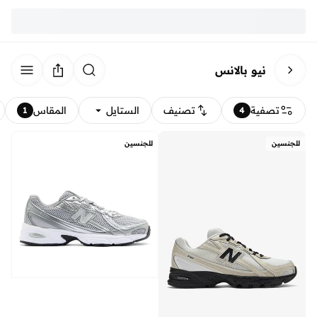
نيو بالانس
تصفية
تصنيف
الستايل
المقاس
1
4
للجنسين
للجنسين