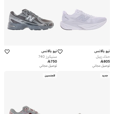
نيو بالانس
نيو بالانس
حذاء ريبل
سنيكرز 740

750

805
توصيل مجاني
توصيل مجاني
جديد
للجنسين