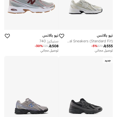
نيو بالانس
نيو بالانس
Kids 740 LACE casual Sneakers (Standard Fit)
سنيكرز 740

508

555
-
30
%
725
-
5
%
579
توصيل مجاني
توصيل مجاني
جديد