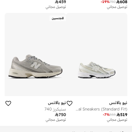

459

608
-
19
%
750
توصيل مجاني
توصيل مجاني
للجنسين
نيو بالانس
نيو بالانس
Kids 740 BUNGEE LACE casual Sneakers (Standard Fit)
سنيكرز 740

750

519
-
7
%
555
توصيل مجاني
توصيل مجاني