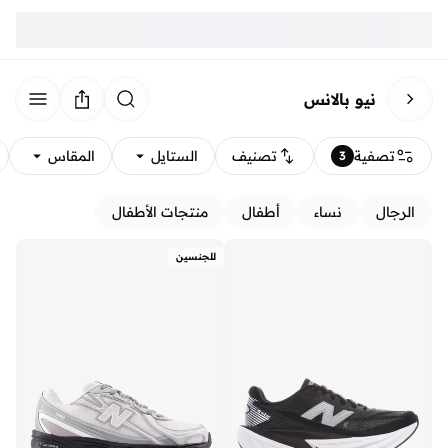
نيو بالانس
تصفية
تصنيف
الستايل
المقاس
3
الرجال
نساء
أطفال
منتجات الأطفال
للجنسين