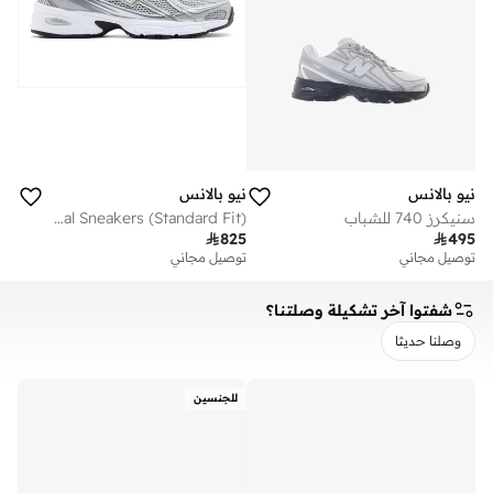
نيو بالانس
نيو بالانس
سنيكرز 740 للشباب
Unisex 740 casual Sneakers (Standard Fit)

825

495
توصيل مجاني
توصيل مجاني
شفتوا آخر تشكيلة وصلتنا؟
وصلنا حديثا
مسح
تطبيق
للجنسين