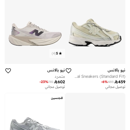
)
4
(
5
نيو بالانس
نيو بالانس
Kids 740 BUNGEE LACE casual Sneakers (Standard Fit)
متمرد

602

459
-
23
%
781
-
6
%
485
توصيل مجاني
توصيل مجاني
للجنسين