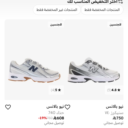
اختر التخفيض المناسب لك
المنتجات المخفضة فقط
المنتجات غير المخفضة فقط
مسح
تطبيق
للجنسين
للجنسين
)
4
(
5
)
5
(
4.8
نيو بالانس
نيو بالانس
سنيكرز ٧٤٠
حذاء 740

608

750
-
19
%
750
توصيل مجاني
توصيل مجاني