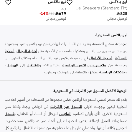
نيو بالانس
نيو بالانس
Unisex 740 casual Sneakers (Standard Fit)
ريبل

679

825
-
14
%
785
توصيل مجاني
توصيل مجاني
تم بيع أكثر من 20 مؤخرا
توصيل مجاني
تم بيع أكثر من 20 مؤخرا
نيو بالانس السعودية
مجموعة نمشي المنسقة بعناية من الأساسيات الرياضية من نيو بالانس تتميز بمجموعة
من ملابس تمارين نيو بالانس وتشكيلة واسعة من الأحذية مثل
أحذية للرجال
و
أحذية
النسائية
و
أحذية للأطفال
.في مجموعة ملابس نيو بالانس للنساء، يمكنكِ العثور على
مجموعة من
ملابس نيو بالانس الرياضية
، وتيشيرتات، و
البناطيل
إلى ا
لهوديز
،
و
جاكيتات الرياضية
، و
بلايز
، بالإضافة إلى شورتات، وجوارب.
تسوق
أزياء الرجال من نيو بالانس
للملابس المناسبة للتمرين مثل
الملابس الرياضية
و
التيشرتات
والفيستات و
الشورتات
و
الهوديات و سويت شيرتات
بالإضافة إلى بناطيل
الوجهة الأفضل للتسوق عبر الإنترنت في السعودية
قماش وبناطيل متنوعة والجوارب و الملابس الداخلية و
الجاكيتات والمعاطف
. تتناسب
يقدم لك متجر نمشي السعودية أونلاين أفضل مجموعة من المنتجات من أشهر العلامات
ملابس نيو بلانس و
الأحذية
بشكل أفضل مع المناسبات الغير رسمية والرياضية وأسلوب
التجارية ليكون وجهتك الأولى
للتسوق عبر الإنترنت
في الرياض وجدة وكافة مدن
الحياة العادي بالإضافة إلى المناسبات المتعلقة بالركض والتدريب. تسوق أحذية تريل من
السعودية الأخرى. تألق بأرقى تصاميم
الملابس
للرجال أو النساء أو الأطفال، و
تسوق
نيو بالانس للرجال لرحلتك القادمة في المشي لمسافات طويلة. اشترِ
أحذية للرجال
مستلزمات المنزل لإضافة بعض التجديدات إلى أنحاء منزلك، واقتني مستحضرات
وأحذية رياضية حمراء مثل أحذية سنيكرز قصير الرقبة وكذلك أحذية نيو بالانس الخضراء
التجميل بكافة أنواعها، واحصلي على كل ما تحتاجينه من منتجات الأطفال والرضّع، كل
للرجال في أحذية رياضية مثل ترينرز. تعتبر ملابس وأحذية التمارين الرياضية للرجال من