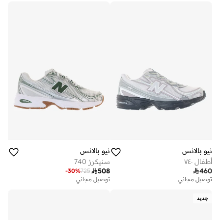
نيو بالانس
نيو بالانس
أطفال ٧٤٠
سنيكرز 740

508

460
-
30
%
725
توصيل مجاني
توصيل مجاني
جديد