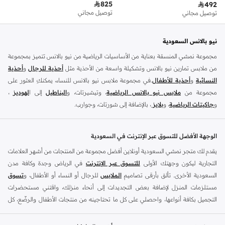

825

492
توصيل مجاني
توصيل مجاني
نيو بالانس السعودية
مجموعة نمشي المنسقة بعناية من الأساسيات الرياضية من نيو بالانس تتميز بمجموعة
من ملابس تمارين نيو بالانس وتشكيلة واسعة من الأحذية مثل
أحذية للرجال
و
أحذية
النسائية
و
أحذية للأطفال
.في مجموعة ملابس نيو بالانس للنساء، يمكنكِ العثور على
مجموعة من
ملابس نيو بالانس الرياضية
، وتيشيرتات، و
البناطيل
إلى ا
لهوديز
،
و
جاكيتات الرياضية
، و
بلايز
، بالإضافة إلى شورتات، وجوارب.
تسوق
أزياء الرجال من نيو بالانس
للملابس المناسبة للتمرين مثل
الملابس الرياضية
و
التيشرتات
والفيستات و
الشورتات
و
الهوديات و سويت شيرتات
بالإضافة إلى بناطيل
الوجهة الأفضل للتسوق عبر الإنترنت في السعودية
قماش وبناطيل متنوعة والجوارب و الملابس الداخلية و
الجاكيتات والمعاطف
. تتناسب
يقدم لك متجر نمشي السعودية أونلاين أفضل مجموعة من المنتجات من أشهر العلامات
ملابس نيو بلانس و
الأحذية
بشكل أفضل مع المناسبات الغير رسمية والرياضية وأسلوب
التجارية ليكون وجهتك الأولى
للتسوق عبر الإنترنت
في الرياض وجدة وكافة مدن
الحياة العادي بالإضافة إلى المناسبات المتعلقة بالركض والتدريب. تسوق أحذية تريل من
السعودية الأخرى. تألق بأرقى تصاميم
الملابس
للرجال أو النساء أو الأطفال، و
تسوق
نيو بالانس للرجال لرحلتك القادمة في المشي لمسافات طويلة. اشترِ
أحذية للرجال
مستلزمات المنزل لإضافة بعض التجديدات إلى أنحاء منزلك، واقتني مستحضرات
وأحذية رياضية حمراء مثل أحذية سنيكرز قصير الرقبة وكذلك أحذية نيو بالانس الخضراء
التجميل بكافة أنواعها، واحصلي على كل ما تحتاجينه من منتجات الأطفال والرضّع، كل
للرجال في أحذية رياضية مثل ترينرز. تعتبر ملابس وأحذية التمارين الرياضية للرجال من
ذلك وأكثر في مكان واحد.
نيو بالانس مثالية للحفاظ على المظهر الأنيق داخل وخارج الجيم. تسوق من أحذية نيو