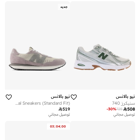
جديد
نيو بالانس
نيو بالانس
سنيكرز 740
Men's 237 casual Sneakers (Standard Fit)

519

508
-
30
%
725
توصيل مجاني
توصيل مجاني
:
:
03
04
00