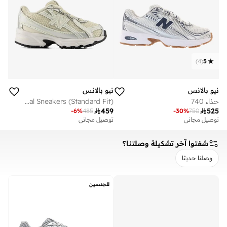
)
4
(
5
نيو بالانس
نيو بالانس
حذاء 740
Kids 740 BUNGEE LACE casual Sneakers (Standard Fit)

459

525
-
6
%
485
-
30
%
750
توصيل مجاني
توصيل مجاني
شفتوا آخر تشكيلة وصلتنا؟
وصلنا حديثا
مسح
تطبيق
للجنسين