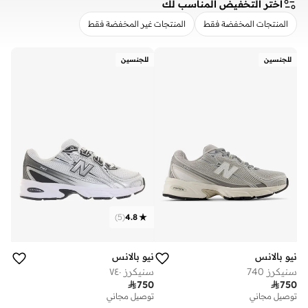
اختر التخفيض المناسب لك
المنتجات المخفضة فقط
المنتجات غير المخفضة فقط
مسح
تطبيق
للجنسين
للجنسين
)
5
(
4.8
نيو بالانس
نيو بالانس
سنيكرز 740
سنيكرز ٧٤٠

750

750
توصيل مجاني
توصيل مجاني