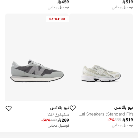

459

519
توصيل مجاني
توصيل مجاني
:
:
03
04
00
نيو بالانس
نيو بالانس
Kids 740 BUNGEE LACE casual Sneakers (Standard Fit)
سنيكرز 237

519
-
7
%
555

289
-
36
%
449
توصيل مجاني
توصيل مجاني