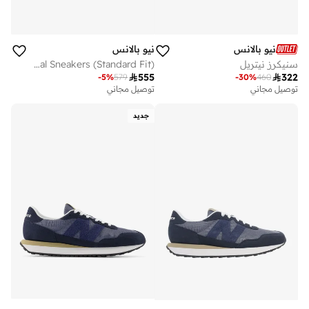
نيو بالانس
نيو بالانس
سنيكرز نيتريل
Kids 740 LACE casual Sneakers (Standard Fit)

555

322
-
5
%
579
-
30
%
460
توصيل مجاني
توصيل مجاني
جديد