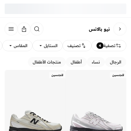
نيو بالانس
تصفية
تصنيف
الستايل
المقاس
4
الرجال
نساء
أطفال
منتجات الأطفال
للجنسين
للجنسين