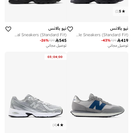
)
1
(
5
نيو بالانس
نيو بالانس
Unisex 740 casual Sneakers (Standard Fit)
Unisex 740 Lifestyle Sneakers (Standard Fit)

545

419
-
26
%
729
-
43
%
729
توصيل مجاني
توصيل مجاني
تم بيع أكثر من 50 مؤخرا
توصيل مجاني
:
:
03
04
00
تم بيع أكثر من 50 مؤخرا
)
4
(
4