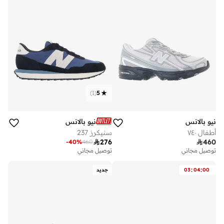
)
1
(
5
نيو بالانس
نيو بالانس
أطفال ٧٤٠
سنيكرز 237

276

460
-
40
%
460
توصيل مجاني
توصيل مجاني
:
:
00
04
03
جديد