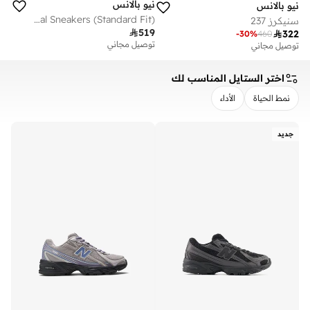
نيو بالانس
نيو بالانس
Men's 237 casual Sneakers (Standard Fit)
سنيكرز 237

519

322
-
30
%
460
توصيل مجاني
توصيل مجاني
اختر الستايل المناسب لك
نمط الحياة
الأداء
مسح
تطبيق
جديد