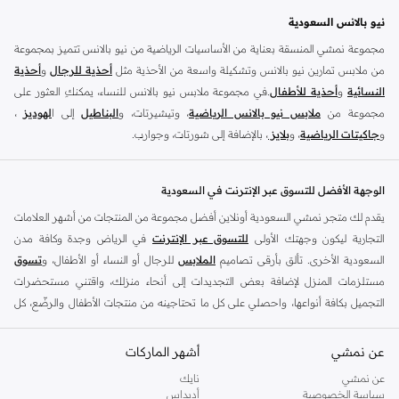
نيو بالانس السعودية
مجموعة نمشي المنسقة بعناية من الأساسيات الرياضية من نيو بالانس تتميز بمجموعة
من ملابس تمارين نيو بالانس وتشكيلة واسعة من الأحذية مثل
أحذية للرجال
و
أحذية
النسائية
و
أحذية للأطفال
.في مجموعة ملابس نيو بالانس للنساء، يمكنكِ العثور على
مجموعة من
ملابس نيو بالانس الرياضية
، وتيشيرتات، و
البناطيل
إلى ا
لهوديز
،
و
جاكيتات الرياضية
، و
بلايز
، بالإضافة إلى شورتات، وجوارب.
تسوق
أزياء الرجال من نيو بالانس
للملابس المناسبة للتمرين مثل
الملابس الرياضية
و
التيشرتات
والفيستات و
الشورتات
و
الهوديات و سويت شيرتات
بالإضافة إلى بناطيل
الوجهة الأفضل للتسوق عبر الإنترنت في السعودية
قماش وبناطيل متنوعة والجوارب و الملابس الداخلية و
الجاكيتات والمعاطف
. تتناسب
يقدم لك متجر نمشي السعودية أونلاين أفضل مجموعة من المنتجات من أشهر العلامات
ملابس نيو بلانس و
الأحذية
بشكل أفضل مع المناسبات الغير رسمية والرياضية وأسلوب
التجارية ليكون وجهتك الأولى
للتسوق عبر الإنترنت
في الرياض وجدة وكافة مدن
الحياة العادي بالإضافة إلى المناسبات المتعلقة بالركض والتدريب. تسوق أحذية تريل من
السعودية الأخرى. تألق بأرقى تصاميم
الملابس
للرجال أو النساء أو الأطفال، و
تسوق
نيو بالانس للرجال لرحلتك القادمة في المشي لمسافات طويلة. اشترِ
أحذية للرجال
مستلزمات المنزل لإضافة بعض التجديدات إلى أنحاء منزلك، واقتني مستحضرات
وأحذية رياضية حمراء مثل أحذية سنيكرز قصير الرقبة وكذلك أحذية نيو بالانس الخضراء
التجميل بكافة أنواعها، واحصلي على كل ما تحتاجينه من منتجات الأطفال والرضّع، كل
للرجال في أحذية رياضية مثل ترينرز. تعتبر ملابس وأحذية التمارين الرياضية للرجال من
ذلك وأكثر في مكان واحد.
نيو بالانس مثالية للحفاظ على المظهر الأنيق داخل وخارج الجيم. تسوق من أحذية نيو
عن نمشي
أفضل العلامات التجارية في السعودية
أشهر الماركات
بالانس الصفراء للرجال للحصول على مظهر رياضي أنيق.
يضم متجر نمشي السعودية أونلاين مجموعة ضخمة من المنتجات من أفضل العلامات
عن نمشي
نايك
تسوق من متجر نيو بالانس أونلاين في السعودية
سياسة الخصوصية
أديداس
التجارية، بداية من الأزياء وحتى مستلزمات المنزل. ستجد لدينا كل ما ترغب به من