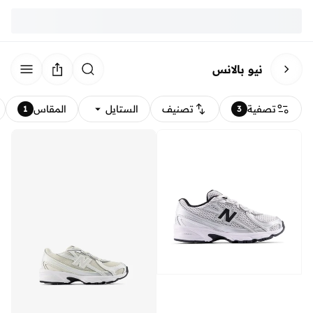
نيو بالانس
تصفية
تصنيف
الستايل
المقاس
1
3