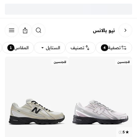
نيو بالانس
تصفية
تصنيف
الستايل
المقاس
1
4
للجنسين
للجنسين
)
1
(
5