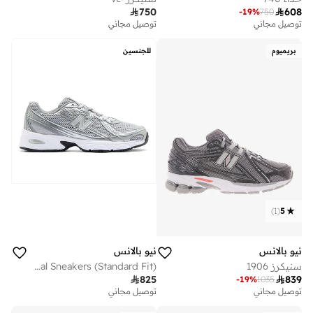

750

608
-
19
%
750
توصيل مجاني
توصيل مجاني
بريميوم
للجنسين
)
1
(
5
نيو بالانس
نيو بالانس
سنيكرز 1906
Unisex 740 casual Sneakers (Standard Fit)

825

839
-
19
%
1035
توصيل مجاني
توصيل مجاني