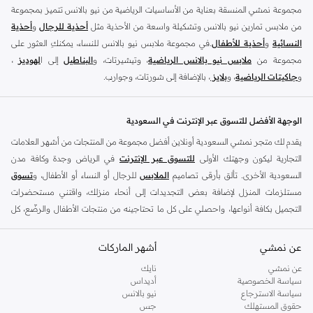
مجموعة نمشي المنسقة بعناية من الأساسيات الرياضية من نيو بالانس تتميز بمجموعة
من ملابس تمارين نيو بالانس وتشكيلة واسعة من الأحذية مثل
أحذية للرجال
و
أحذية
النسائية
و
أحذية للأطفال
.في مجموعة ملابس نيو بالانس للنساء، يمكنكِ العثور على
مجموعة من
ملابس نيو بالانس الرياضية
، وتيشيرتات، و
البناطيل
إلى ا
لهوديز
،
و
جاكيتات الرياضية
، و
بلايز
، بالإضافة إلى شورتات، وجوارب.
تسوق
أزياء الرجال من نيو بالانس
للملابس المناسبة للتمرين مثل
الملابس الرياضية
و
التيشرتات
والفيستات و
الشورتات
و
الهوديات و سويت شيرتات
بالإضافة إلى بناطيل
الوجهة الأفضل للتسوق عبر الإنترنت في السعودية
قماش وبناطيل متنوعة والجوارب و الملابس الداخلية و
الجاكيتات والمعاطف
. تتناسب
يقدم لك متجر نمشي السعودية أونلاين أفضل مجموعة من المنتجات من أشهر العلامات
ملابس نيو بلانس و
الأحذية
بشكل أفضل مع المناسبات الغير رسمية والرياضية وأسلوب
التجارية ليكون وجهتك الأولى
للتسوق عبر الإنترنت
في الرياض وجدة وكافة مدن
الحياة العادي بالإضافة إلى المناسبات المتعلقة بالركض والتدريب. تسوق أحذية تريل من
السعودية الأخرى. تألق بأرقى تصاميم
الملابس
للرجال أو النساء أو الأطفال، و
تسوق
نيو بالانس للرجال لرحلتك القادمة في المشي لمسافات طويلة. اشترِ
أحذية للرجال
مستلزمات المنزل لإضافة بعض التجديدات إلى أنحاء منزلك، واقتني مستحضرات
وأحذية رياضية حمراء مثل أحذية سنيكرز قصير الرقبة وكذلك أحذية نيو بالانس الخضراء
التجميل بكافة أنواعها، واحصلي على كل ما تحتاجينه من منتجات الأطفال والرضّع، كل
للرجال في أحذية رياضية مثل ترينرز. تعتبر ملابس وأحذية التمارين الرياضية للرجال من
ذلك وأكثر في مكان واحد.
نيو بالانس مثالية للحفاظ على المظهر الأنيق داخل وخارج الجيم. تسوق من أحذية نيو
عن نمشي
أفضل العلامات التجارية في السعودية
أشهر الماركات
بالانس الصفراء للرجال للحصول على مظهر رياضي أنيق.
يضم متجر نمشي السعودية أونلاين مجموعة ضخمة من المنتجات من أفضل العلامات
عن نمشي
نايك
تسوق من متجر نيو بالانس أونلاين في السعودية
سياسة الخصوصية
أديداس
التجارية، بداية من الأزياء وحتى مستلزمات المنزل. ستجد لدينا كل ما ترغب به من
إذا كنت من محبي السنيكرز والأزياء الرياضية عالية الجودة المناسبة لكل وقت فبالتأكيد
سياسة الاسترجاع
نيو بالانس
الملابس والأحذية والإكسسوارات وكافة احتياجاتك الأخرى من علامات رائدة مثل:
حقوق المستهلك
جس
ستكون من عشاق نيو بالانس. نشأت هذه العلامة الرائدة في الولايات المتحدة عام 1906