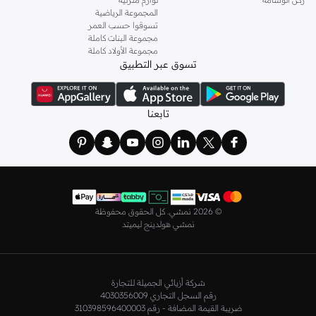
المناسب لمزيد من الراحة والأناقة.
المجموعة الرياضية
و
ليتشي
و
نيشات لينين
و
فيمي9
وغيرهم.
تسوقوا حسب العمر
كما لدينا كل ما يتعلق ب
اللانجري
! اختاري من مجموعتنا قطعًا أنثوية مثل
الكورسيه
أو
مجموعة البنات كاملة
مجموعة الأولاد كاملة
أطقم من
لا سينزا
، أو اقتني العبوات الاقتصادية التي تحتوي على كافة القطع الأساسية.
تسوق عبر التطبيق
ولدينا أيضًا
ملابس نوم نسائية
مريحة، بما في ذلك قمصان النوم والبيجامات من علامات
مثل
نعومي
وغيرها.
استعدي لأجواء الصيف مع مجموعتنا من ملابس السباحة التي تضم كل ما تحتاجينه،
تابعنا
بداية من
بيكيني
القطعتين بجميع المقاسات وحتى المايوهات ذات القطعة الواحدة وكافة
مستلزمات الشاطئ أو المسبح.
تسوق أزياء رجالية بتصاميم راقية في السعودية
تألق بأفضل إطلالة مع مجموعة متكاملة من الملابس الرجالية. ستجد لدينا كل ما تحتاجه
من علامات رائدة مثل
تمبرلاند
و
لاكوست
و
غانت
و
جيوردانو
وغيرها، لتكون دائمًا في أبهى
©
2026 نمشي. كل الحقوق محفوظة
صورة سواء كنت متوجهاً إلى عملك أو تقضي عطلة نهاية الأسبوع برفقة أصدقائك
نمشي هولدينج ليميتد
وعائلتك.
ستجد لدينا في مجموعة التيشيرتات والقمصان كل ما تحتاجه مع مجموعة متنوعة من
التصاميم. جدّد إطلالتك وتسوق
قمصان بولو
بالألوان التي تفضلها، وكن متألقًا في عملك
شركة أزيائي الجميلة للتجارة
وفي نزهاتك مع أصدقائك. واطلع على الكنزات والهوديز و
البليزرات
بتصاميم ومقاسات
رقم السجل التجاري 4030356009
وألوان متعددة لتكون بكامل أناقتك في كافة المناسبات.
ضريبة القيمة المضافة - رقم 310398596400003