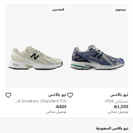
مسح
تطبيق
بريميوم
للجنسين
نيو بالانس
نيو بالانس
سنيكرز 1906
Unisex 740 casual Sneakers (Standard Fit)

825

1,035
توصيل مجاني
توصيل مجاني
نيو بالانس السعودية