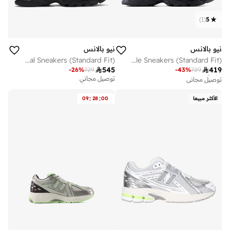
)
1
(
5
نيو بالانس
نيو بالانس
Unisex 740 casual Sneakers (Standard Fit)
Unisex 740 Lifestyle Sneakers (Standard Fit)
توصيل مجاني

545

419
تم بيع أكثر من 50 مؤخرا
-
26
%
729
-
43
%
729
توصيل مجاني
توصيل مجاني
تم بيع أكثر من 50 مؤخرا
:
:
الأكثر مبيعا
00
28
09