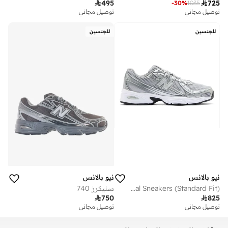

495

725
-
30
%
1035
توصيل مجاني
توصيل مجاني
للجنسين
للجنسين
نيو بالانس
نيو بالانس
Unisex 740 casual Sneakers (Standard Fit)
سنيكرز 740

750

825
توصيل مجاني
توصيل مجاني