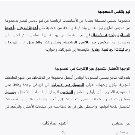
نيو بالانس السعودية
مجموعة نمشي المنسقة بعناية من الأساسيات الرياضية من نيو بالانس تتميز بمجموعة
من ملابس تمارين نيو بالانس وتشكيلة واسعة من الأحذية مثل
أحذية للرجال
و
أحذية
النسائية
و
أحذية للأطفال
.في مجموعة ملابس نيو بالانس للنساء، يمكنكِ العثور على
مجموعة من
ملابس نيو بالانس الرياضية
، وتيشيرتات، و
البناطيل
إلى ا
لهوديز
،
و
جاكيتات الرياضية
، و
بلايز
، بالإضافة إلى شورتات، وجوارب.
تسوق
أزياء الرجال من نيو بالانس
للملابس المناسبة للتمرين مثل
الملابس الرياضية
و
التيشرتات
والفيستات و
الشورتات
و
الهوديات و سويت شيرتات
بالإضافة إلى بناطيل
الوجهة الأفضل للتسوق عبر الإنترنت في السعودية
قماش وبناطيل متنوعة والجوارب و الملابس الداخلية و
الجاكيتات والمعاطف
. تتناسب
يقدم لك متجر نمشي السعودية أونلاين أفضل مجموعة من المنتجات من أشهر العلامات
ملابس نيو بلانس و
الأحذية
بشكل أفضل مع المناسبات الغير رسمية والرياضية وأسلوب
التجارية ليكون وجهتك الأولى
للتسوق عبر الإنترنت
في الرياض وجدة وكافة مدن
الحياة العادي بالإضافة إلى المناسبات المتعلقة بالركض والتدريب. تسوق أحذية تريل من
السعودية الأخرى. تألق بأرقى تصاميم
الملابس
للرجال أو النساء أو الأطفال، و
تسوق
نيو بالانس للرجال لرحلتك القادمة في المشي لمسافات طويلة. اشترِ
أحذية للرجال
مستلزمات المنزل لإضافة بعض التجديدات إلى أنحاء منزلك، واقتني مستحضرات
وأحذية رياضية حمراء مثل أحذية سنيكرز قصير الرقبة وكذلك أحذية نيو بالانس الخضراء
التجميل بكافة أنواعها، واحصلي على كل ما تحتاجينه من منتجات الأطفال والرضّع، كل
للرجال في أحذية رياضية مثل ترينرز. تعتبر ملابس وأحذية التمارين الرياضية للرجال من
ذلك وأكثر في مكان واحد.
نيو بالانس مثالية للحفاظ على المظهر الأنيق داخل وخارج الجيم. تسوق من أحذية نيو
عن نمشي
أفضل العلامات التجارية في السعودية
أشهر الماركات
بالانس الصفراء للرجال للحصول على مظهر رياضي أنيق.
يضم متجر نمشي السعودية أونلاين مجموعة ضخمة من المنتجات من أفضل العلامات
عن نمشي
نايك
تسوق من متجر نيو بالانس أونلاين في السعودية