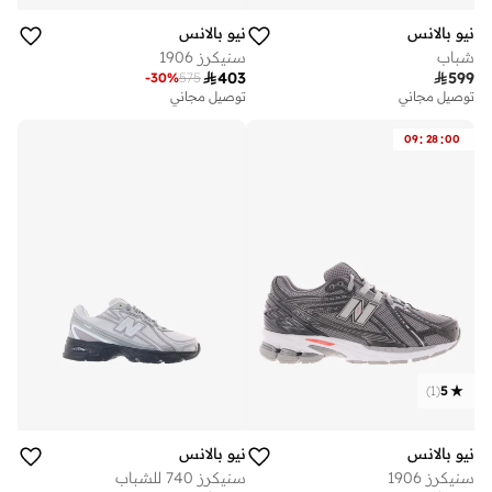
نيو بالانس
نيو بالانس
شباب
سنيكرز 1906

403

599
-
30
%
575
توصيل مجاني
توصيل مجاني
:
:
09
28
00
)
1
(
5
نيو بالانس
نيو بالانس
سنيكرز 1906
سنيكرز 740 للشباب