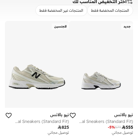
اختر التخفيض المناسب لك
المنتجات المخفضة فقط
المنتجات غير المخفضة فقط
مسح
تطبيق
جديد
للجنسين
نيو بالانس
نيو بالانس
Unisex 740 casual Sneakers (Standard Fit)
Kids 740 LACE casual Sneakers (Standard Fit)

825

555
-
5
%
579
توصيل مجاني
توصيل مجاني