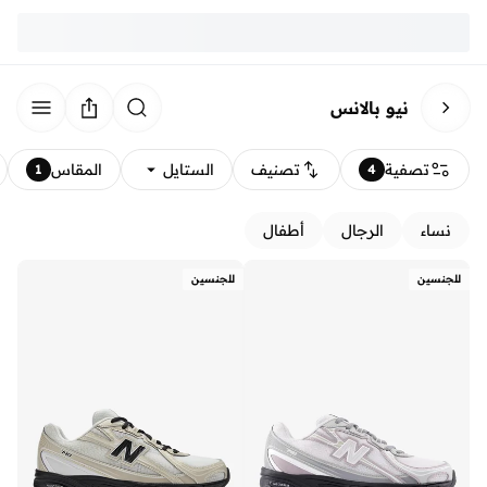
نيو بالانس
تصفية
تصنيف
الستايل
المقاس
1
4
نساء
الرجال
أطفال
للجنسين
للجنسين