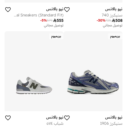
نيو بالانس
نيو بالانس
سنيكرز 740
Kids 740 LACE casual Sneakers (Standard Fit)

555

508
-
5
%
579
-
30
%
725
توصيل مجاني
توصيل مجاني
بريميوم
بريميوم
نيو بالانس
نيو بالانس
سنيكرز 1906
شباب ٥٧٤