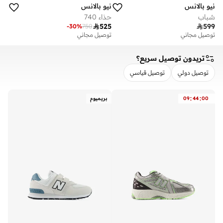
نيو بالانس
نيو بالانس
شباب
حذاء 740

525

599
-
30
%
750
توصيل مجاني
توصيل مجاني
تريدون توصيل سريع؟
توصيل دولي
توصيل قياسي
مسح
تطبيق
:
:
00
44
09
بريميوم