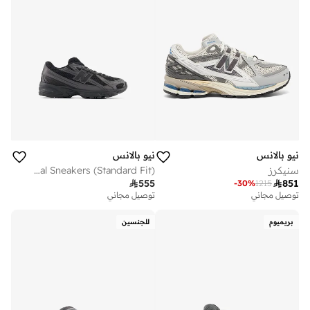
نيو بالانس
نيو بالانس
سنيكرز
Kids 740 Bungee Lace casual Sneakers (Standard Fit)

555

851
-
30
%
1215
توصيل مجاني
توصيل مجاني
بريميوم
للجنسين