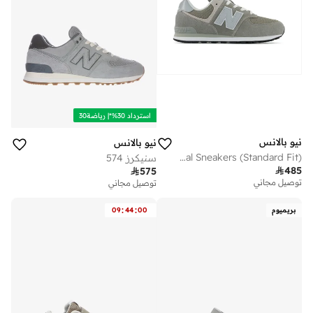
استرداد 30%*| رياضة30
نيو بالانس
نيو بالانس
Kids 574 LACE casual Sneakers (Standard Fit)
سنيكرز 574

485

575
توصيل مجاني
توصيل مجاني
:
:
بريميوم
00
44
09