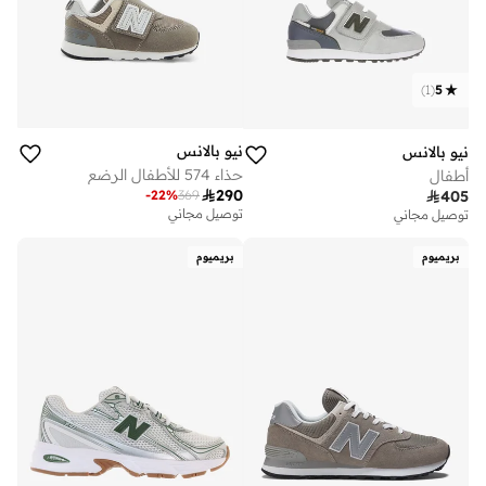
)
1
(
5
نيو بالانس
نيو بالانس
حذاء 574 للأطفال الرضع
أطفال

290
-
22
%
369

405
توصيل مجاني
توصيل مجاني
بريميوم
بريميوم