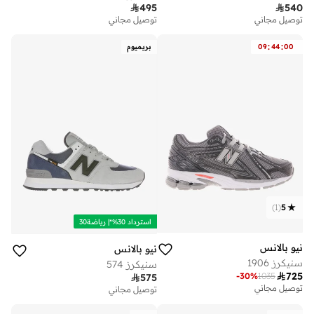

495

540
توصيل مجاني
توصيل مجاني
:
:
00
44
09
بريميوم
)
1
(
5
استرداد 30%*| رياضة30
نيو بالانس
نيو بالانس
سنيكرز 1906
سنيكرز 574

725
-
30
%
1035

575
توصيل مجاني
توصيل مجاني