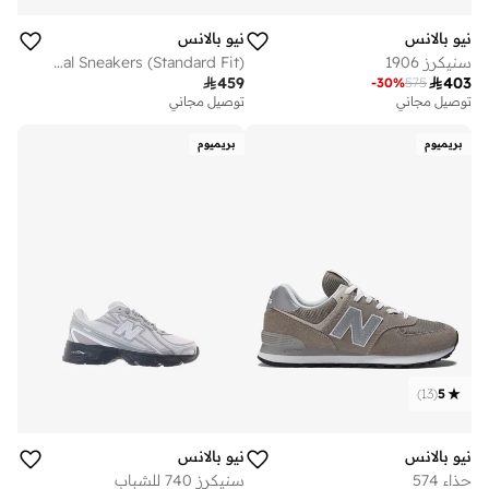
نيو بالانس
نيو بالانس
سنيكرز 1906
Kids 574 Hook & Loop casual Sneakers (Standard Fit)

459

403
-
30
%
575
توصيل مجاني
توصيل مجاني
بريميوم
بريميوم
)
13
(
5
نيو بالانس
نيو بالانس
حذاء 574
سنيكرز 740 للشباب