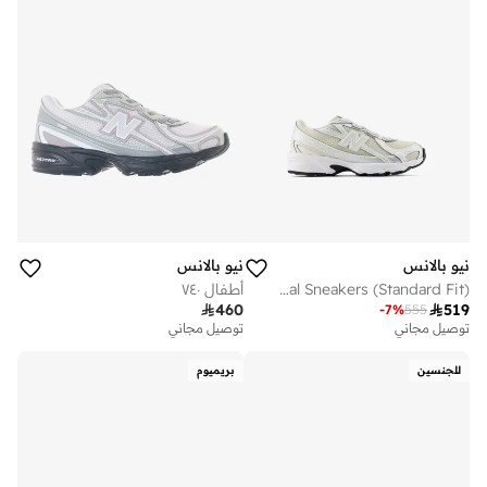
نيو بالانس
نيو بالانس
Kids 740 BUNGEE LACE casual Sneakers (Standard Fit)
أطفال ٧٤٠

460

519
-
7
%
555
توصيل مجاني
توصيل مجاني
للجنسين
بريميوم