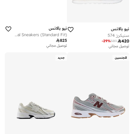
نيو بالانس
نيو بالانس
Unisex 740 casual Sneakers (Standard Fit)
سنيكرز 574

825

420
-
29
%
589
توصيل مجاني
توصيل مجاني
للجنسين
جديد