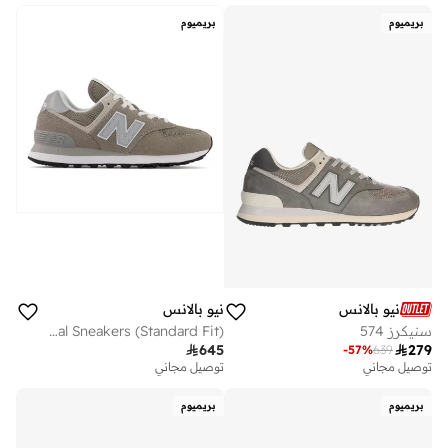
بريميوم
بريميوم
نيو بالانس
نيو بالانس
سنيكرز 574
Women's 574 Core casual Sneakers (Standard Fit)

645

279
-
57
%
639
توصيل مجاني
توصيل مجاني
بريميوم
بريميوم