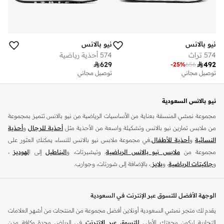
نيو بالانس
نيو بالانس
574 تراث
574 أحذية رياضية

629

492
-
25
%
656
توصيل مجاني
توصيل مجاني
نيو بالانس السعودية
مجموعة نمشي المنسقة بعناية من الأساسيات الرياضية من نيو بالانس تتميز بمجموعة
من ملابس تمارين نيو بالانس وتشكيلة واسعة من الأحذية مثل
أحذية للرجال
و
أحذية
النسائية
و
أحذية للأطفال
.في مجموعة ملابس نيو بالانس للنساء، يمكنكِ العثور على
مجموعة من
ملابس نيو بالانس الرياضية
، وتيشيرتات، و
البناطيل
إلى ا
لهوديز
،
و
جاكيتات الرياضية
، و
بلايز
، بالإضافة إلى شورتات، وجوارب.
تسوق
أزياء الرجال من نيو بالانس
للملابس المناسبة للتمرين مثل
الملابس الرياضية
و
التيشرتات
والفيستات و
الشورتات
و
الهوديات و سويت شيرتات
بالإضافة إلى بناطيل
الوجهة الأفضل للتسوق عبر الإنترنت في السعودية
قماش وبناطيل متنوعة والجوارب و الملابس الداخلية و
الجاكيتات والمعاطف
. تتناسب
يقدم لك متجر نمشي السعودية أونلاين أفضل مجموعة من المنتجات من أشهر العلامات
ملابس نيو بلانس و
الأحذية
بشكل أفضل مع المناسبات الغير رسمية والرياضية وأسلوب
التجارية ليكون وجهتك الأولى
للتسوق عبر الإنترنت
في الرياض وجدة وكافة مدن