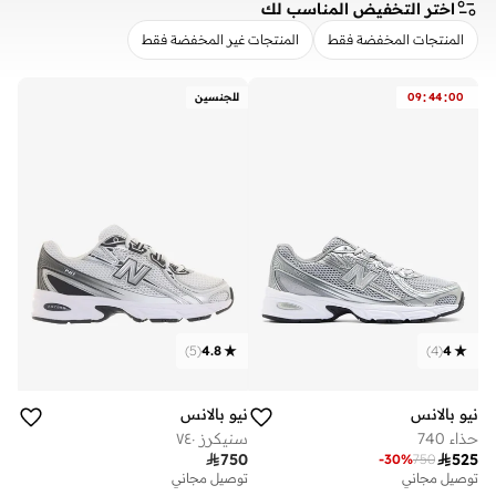
اختر التخفيض المناسب لك
المنتجات المخفضة فقط
المنتجات غير المخفضة فقط
مسح
تطبيق
:
:
00
44
09
للجنسين
)
5
(
4.8
)
4
(
4
نيو بالانس
نيو بالانس
حذاء 740
سنيكرز ٧٤٠

750

525
-
30
%
750
توصيل مجاني
توصيل مجاني