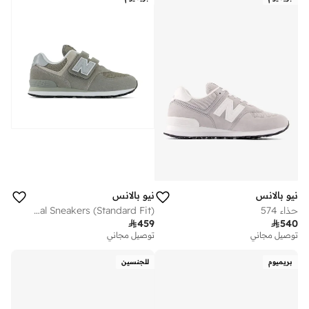
نيو بالانس
نيو بالانس
حذاء 574
Kids 574 HOOK & LOOP casual Sneakers (Standard Fit)

459

540
توصيل مجاني
توصيل مجاني
بريميوم
للجنسين