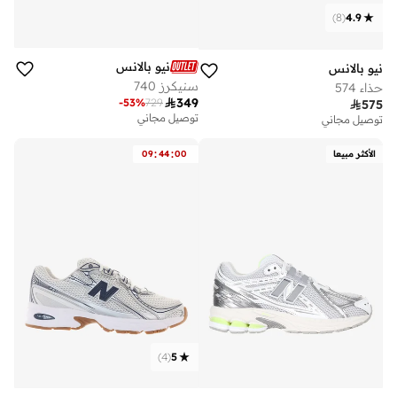
)
8
(
4.9
نيو بالانس
نيو بالانس
سنيكرز 740
حذاء 574

349
-
53
%
729

575
توصيل مجاني
توصيل مجاني
:
:
الأكثر مبيعا
00
44
09
)
4
(
5