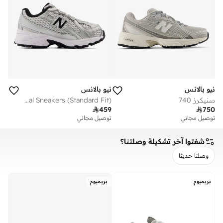
نيو بالانس
نيو بالانس
سنيكرز 740
Kids 740 BUNGEE LACE casual Sneakers (Standard Fit)

459

750
توصيل مجاني
توصيل مجاني
شفتوا آخر تشكيلة وصلتنا؟
وصلنا حديثا
مسح
تطبيق
بريميوم
بريميوم