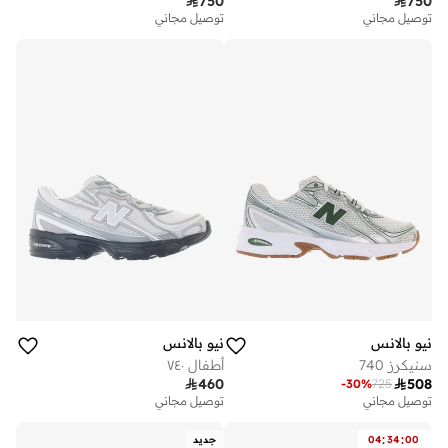

750

750
توصيل مجاني
توصيل مجاني
نيو بالانس
نيو بالانس
سنيكرز 740
أطفال ٧٤٠

460

508
-
30
%
725
توصيل مجاني
توصيل مجاني
:
:
00
34
04
جديد