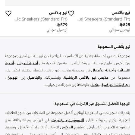
نيو بالانس
نيو بالانس
Women's Fresh Foam 680 v8 athletic Sneakers (Standard Fit)
Unisex 740 casual Sneakers (Standard Fit)

579

825
توصيل مجاني
توصيل مجاني
نيو بالانس السعودية
مجموعة نمشي المنسقة بعناية من الأساسيات الرياضية من نيو بالانس تتميز بمجموعة
من ملابس تمارين نيو بالانس وتشكيلة واسعة من الأحذية مثل
أحذية للرجال
و
أحذية
النسائية
و
أحذية للأطفال
.في مجموعة ملابس نيو بالانس للنساء، يمكنكِ العثور على
مجموعة من
ملابس نيو بالانس الرياضية
، وتيشيرتات، و
البناطيل
إلى ا
لهوديز
،
و
جاكيتات الرياضية
، و
بلايز
، بالإضافة إلى شورتات، وجوارب.
تسوق
أزياء الرجال من نيو بالانس
للملابس المناسبة للتمرين مثل
الملابس الرياضية
و
التيشرتات
والفيستات و
الشورتات
و
الهوديات و سويت شيرتات
بالإضافة إلى بناطيل
الوجهة الأفضل للتسوق عبر الإنترنت في السعودية
قماش وبناطيل متنوعة والجوارب و الملابس الداخلية و
الجاكيتات والمعاطف
. تتناسب
يقدم لك متجر نمشي السعودية أونلاين أفضل مجموعة من المنتجات من أشهر العلامات
ملابس نيو بلانس و
الأحذية
بشكل أفضل مع المناسبات الغير رسمية والرياضية وأسلوب
التجارية ليكون وجهتك الأولى
للتسوق عبر الإنترنت
في الرياض وجدة وكافة مدن
الحياة العادي بالإضافة إلى المناسبات المتعلقة بالركض والتدريب. تسوق أحذية تريل من
السعودية الأخرى. تألق بأرقى تصاميم
الملابس
للرجال أو النساء أو الأطفال، و
تسوق
نيو بالانس للرجال لرحلتك القادمة في المشي لمسافات طويلة. اشترِ
أحذية للرجال
مستلزمات المنزل لإضافة بعض التجديدات إلى أنحاء منزلك، واقتني مستحضرات