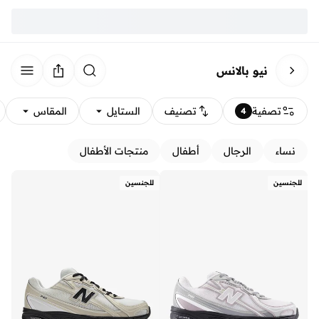
نيو بالانس
تصفية
تصنيف
الستايل
المقاس
4
نساء
الرجال
أطفال
منتجات الأطفال
للجنسين
للجنسين