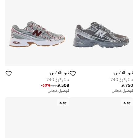
نيو بالانس
نيو بالانس
سنيكرز 740
سنيكرز 740

508

750
-
30
%
725
توصيل مجاني
توصيل مجاني
جديد
جديد