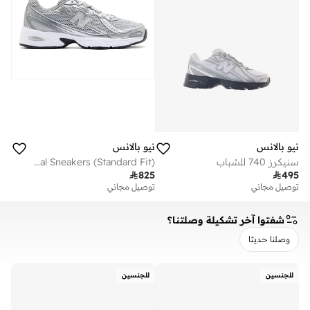
نيو بالانس
نيو بالانس
سنيكرز 740 للشباب
Unisex 740 casual Sneakers (Standard Fit)

825

495
توصيل مجاني
توصيل مجاني
شفتوا آخر تشكيلة وصلتنا؟
وصلنا حديثا
مسح
تطبيق
للجنسين
للجنسين