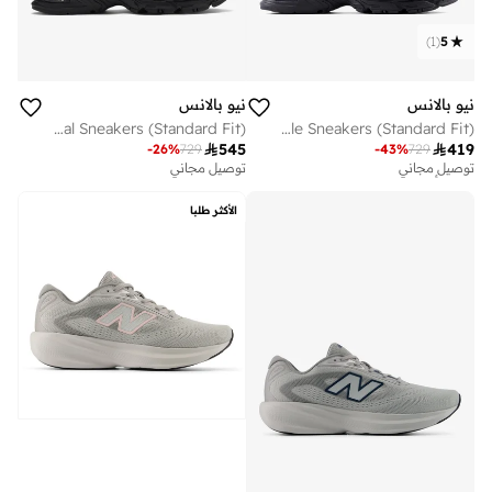
)
1
(
5
نيو بالانس
نيو بالانس
Unisex 740 casual Sneakers (Standard Fit)
Unisex 740 Lifestyle Sneakers (Standard Fit)

545

419
-
26
%
729
-
43
%
729
توصيل مجاني
توصيل مجاني
تم بيع أكثر من 50 مؤخرا
توصيل مجاني
الأكثر طلبا
تم بيع أكثر من 50 مؤخرا