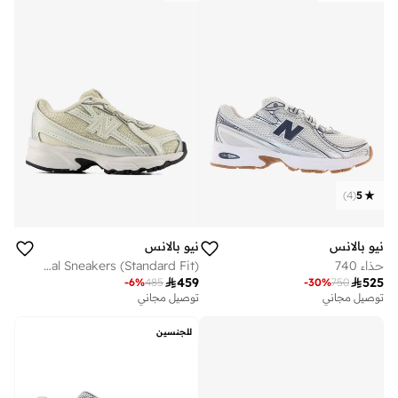
)
4
(
5
نيو بالانس
نيو بالانس
حذاء 740
Kids 740 BUNGEE LACE casual Sneakers (Standard Fit)

459

525
-
6
%
485
-
30
%
750
توصيل مجاني
توصيل مجاني
للجنسين