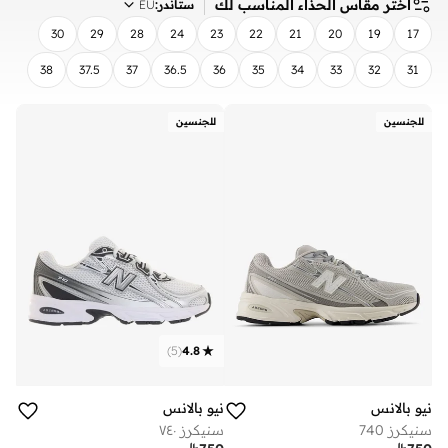
اختر مقاس الحذاء المناسب لك
ستاندر
:
EU
30
29
28
24
23
22
21
20
19
17
38
37.5
37
36.5
36
35
34
33
32
31
مسح
تطبيق
للجنسين
للجنسين
)
5
(
4.8
نيو بالانس
نيو بالانس
سنيكرز 740
سنيكرز ٧٤٠