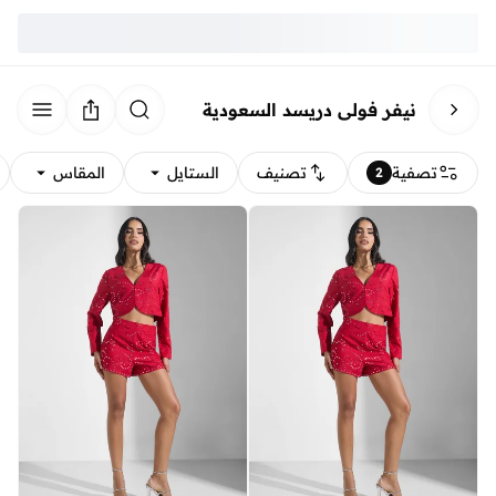
نيفر فولي دريسد السعودية
تصفية
تصنيف
الستايل
المقاس
2