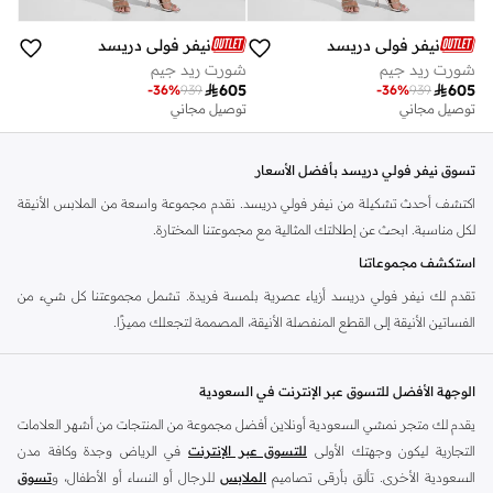
نيفر فولي دريسد
نيفر فولي دريسد
شورت ريد جيم
شورت ريد جيم

605

605
-
36
%
939
-
36
%
939
توصيل مجاني
توصيل مجاني
تسوق نيفر فولي دريسد بأفضل الأسعار
اكتشف أحدث تشكيلة من نيفر فولي دريسد. نقدم مجموعة واسعة من الملابس الأنيقة
لكل مناسبة. ابحث عن إطلالتك المثالية مع مجموعتنا المختارة.
استكشف مجموعاتنا
تقدم لك نيفر فولي دريسد أزياء عصرية بلمسة فريدة. تشمل مجموعتنا كل شيء من
الفساتين الأنيقة إلى القطع المنفصلة الأنيقة، المصممة لتجعلك مميزًا.
الميزات الرئيسية:
الوجهة الأفضل للتسوق عبر الإنترنت في السعودية
طبعات ونقوش فريدة
يقدم لك متجر نمشي السعودية أونلاين أفضل مجموعة من المنتجات من أشهر العلامات
قصات جذابة
التجارية ليكون وجهتك الأولى
للتسوق عبر الإنترنت
في الرياض وجدة وكافة مدن
أقمشة عالية الجودة
السعودية الأخرى. تألق بأرقى تصاميم
الملابس
للرجال أو النساء أو الأطفال، و
تسوق