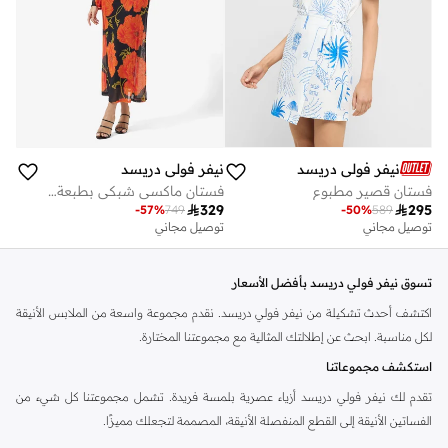
نيفر فولي دريسد
نيفر فولي دريسد
فستان قصير مطبوع
فستان ماكسي شبكي بطبعة زهور

329

295
-
57
%
749
-
50
%
589
توصيل مجاني
توصيل مجاني
تسوق نيفر فولي دريسد بأفضل الأسعار
اكتشف أحدث تشكيلة من نيفر فولي دريسد. نقدم مجموعة واسعة من الملابس الأنيقة
لكل مناسبة. ابحث عن إطلالتك المثالية مع مجموعتنا المختارة.
استكشف مجموعاتنا
تقدم لك نيفر فولي دريسد أزياء عصرية بلمسة فريدة. تشمل مجموعتنا كل شيء من
الفساتين الأنيقة إلى القطع المنفصلة الأنيقة، المصممة لتجعلك مميزًا.