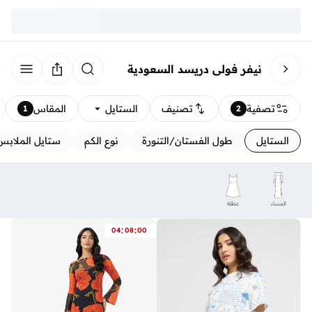
نيفر فولي دريسد السعودية
تصفية
تصنيف
الستايل
المقاس
1
2
الستايل
طول الفستان/التنورة
نوع الكم
ستايل الملابس
المساء
عطلة
:
:
04
08
00