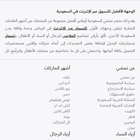
الميزات الرئيسية:
الوجهة الأفضل للتسوق عبر الإنترنت في السعودية
طبعات ونقوش فريدة
يقدم لك متجر نمشي السعودية أونلاين أفضل مجموعة من المنتجات من أشهر العلامات
قصات جذابة
التجارية ليكون وجهتك الأولى
للتسوق عبر الإنترنت
في الرياض وجدة وكافة مدن
أقمشة عالية الجودة
السعودية الأخرى. تألق بأرقى تصاميم
الملابس
للرجال أو النساء أو الأطفال، و
تسوق
قطع متعددة الاستخدامات من النهار إلى المساء
مستلزمات المنزل لإضافة بعض التجديدات إلى أنحاء منزلك، واقتني مستحضرات
لماذا تختار نيفر فولي دريسد؟
التجميل بكافة أنواعها، واحصلي على كل ما تحتاجينه من منتجات الأطفال والرضّع، كل
ذلك وأكثر في مكان واحد.
اعتنق أسلوبًا عصريًا وخالدًا في نفس الوقت. تشتهر نيفر فولي دريسد بتصاميمها المميزة
واهتمامها بالتفاصيل، وتقدم قطعًا ستحبها وترتديها لمواسم قادمة.
عن نمشي
أفضل العلامات التجارية في السعودية
أشهر الماركات
تسوق بثقة:
يضم متجر نمشي السعودية أونلاين مجموعة ضخمة من المنتجات من أفضل العلامات
عن نمشي
نايك
سياسة الخصوصية
أديداس
التجارية، بداية من الأزياء وحتى مستلزمات المنزل. ستجد لدينا كل ما ترغب به من
توصيل سريع في جميع أنحاء السعودية
سياسة الاسترجاع
نيو بالانس
الملابس والأحذية والإكسسوارات وكافة احتياجاتك الأخرى من علامات رائدة مثل:
حقوق المستهلك
جس
إرجاع واستبدال سهل
ديفاكتو
، و
ديزل
، و
بيير كاردان
، و
تومي هيلفيغر
، و
ريفر ايلاند
، و
جوكي
، و
لي كوبر
،
المملكة العربية السعودية
تومي هيلفيغر
الإمارات العربية المتحدة
اتش اند ام
خيارات دفع آمنة
و
مايكل كورس
، و
بيفرلي هيلز بولو كلوب
، و
أمريكان إيجل
، و
كالفن كلاين
، و
بولو رالف
الكويت
كالفن كلاين
لورين
، و
دكني
وغيرهم الكثير.
جدد خزانة ملابسك بأحدث ما توصلت إليه نيفر فولي دريسد. تسوق الآن واستمتع بأزياء
قطر
بوما
البحرين
كل الماركات
تلهمك.
كما ستجد ملابس للكبار والأطفال لدى نمشي السعودية من علامات مثل
ريزرفد
،
عمان
وماركات خاصة بالأطفال مثل
كارز
وأخرى للرضع مثل
مذركير
. وامنح منزلك لمسة أناقة
أزياء النساء
أزياء الرجال
جديدة مع تشكيلة واسعة من ديكورات
ريفا هوم
وغيرها من العلامات الرائدة.