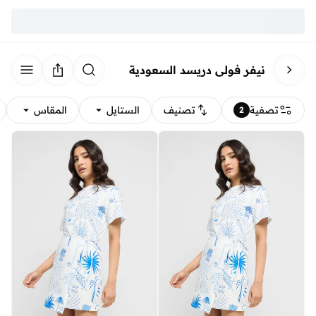
نيفر فولي دريسد السعودية
تصفية
تصنيف
الستايل
المقاس
2