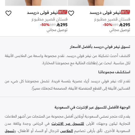
نيفر فولي دريسد
نيفر فولي دريسد
فستان قصير مطبوع
فستان قصير مطبوع

295

295
-
50
%
589
-
50
%
589
توصيل مجاني
توصيل مجاني
تسوق نيفر فولي دريسد بأفضل الأسعار
اكتشف أحدث تشكيلة من نيفر فولي دريسد. نقدم مجموعة واسعة من الملابس الأنيقة
لكل مناسبة. ابحث عن إطلالتك المثالية مع مجموعتنا المختارة.
استكشف مجموعاتنا
تقدم لك نيفر فولي دريسد أزياء عصرية بلمسة فريدة. تشمل مجموعتنا كل شيء من
الفساتين الأنيقة إلى القطع المنفصلة الأنيقة، المصممة لتجعلك مميزًا.
الميزات الرئيسية:
الوجهة الأفضل للتسوق عبر الإنترنت في السعودية
طبعات ونقوش فريدة
يقدم لك متجر نمشي السعودية أونلاين أفضل مجموعة من المنتجات من أشهر العلامات
قصات جذابة
التجارية ليكون وجهتك الأولى
للتسوق عبر الإنترنت
في الرياض وجدة وكافة مدن
أقمشة عالية الجودة
السعودية الأخرى. تألق بأرقى تصاميم
الملابس
للرجال أو النساء أو الأطفال، و
تسوق