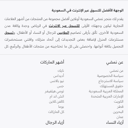
الميزات الرئيسية:
الوجهة الأفضل للتسوق عبر الإنترنت في السعودية
طبعات ونقوش فريدة
يقدم لك متجر نمشي السعودية أونلاين أفضل مجموعة من المنتجات من أشهر العلامات
قصات جذابة
التجارية ليكون وجهتك الأولى
للتسوق عبر الإنترنت
في الرياض وجدة وكافة مدن
أقمشة عالية الجودة
السعودية الأخرى. تألق بأرقى تصاميم
الملابس
للرجال أو النساء أو الأطفال، و
تسوق
قطع متعددة الاستخدامات من النهار إلى المساء
مستلزمات المنزل لإضافة بعض التجديدات إلى أنحاء منزلك، واقتني مستحضرات
لماذا تختار نيفر فولي دريسد؟
التجميل بكافة أنواعها، واحصلي على كل ما تحتاجينه من منتجات الأطفال والرضّع، كل
ذلك وأكثر في مكان واحد.
اعتنق أسلوبًا عصريًا وخالدًا في نفس الوقت. تشتهر نيفر فولي دريسد بتصاميمها المميزة
واهتمامها بالتفاصيل، وتقدم قطعًا ستحبها وترتديها لمواسم قادمة.
عن نمشي
أفضل العلامات التجارية في السعودية
أشهر الماركات
تسوق بثقة:
يضم متجر نمشي السعودية أونلاين مجموعة ضخمة من المنتجات من أفضل العلامات
عن نمشي
نايك
سياسة الخصوصية
أديداس
التجارية، بداية من الأزياء وحتى مستلزمات المنزل. ستجد لدينا كل ما ترغب به من
توصيل سريع في جميع أنحاء السعودية
سياسة الاسترجاع
نيو بالانس
الملابس والأحذية والإكسسوارات وكافة احتياجاتك الأخرى من علامات رائدة مثل:
حقوق المستهلك
جس
إرجاع واستبدال سهل
ديفاكتو
، و
ديزل
، و
بيير كاردان
، و
تومي هيلفيغر
، و
ريفر ايلاند
، و
جوكي
، و
لي كوبر
،
المملكة العربية السعودية
تومي هيلفيغر
الإمارات العربية المتحدة
اتش اند ام
خيارات دفع آمنة
و
مايكل كورس
، و
بيفرلي هيلز بولو كلوب
، و
أمريكان إيجل
، و
كالفن كلاين
، و
بولو رالف
الكويت
كالفن كلاين
لورين
، و
دكني
وغيرهم الكثير.
جدد خزانة ملابسك بأحدث ما توصلت إليه نيفر فولي دريسد. تسوق الآن واستمتع بأزياء
قطر
بوما
البحرين
كل الماركات
تلهمك.
كما ستجد ملابس للكبار والأطفال لدى نمشي السعودية من علامات مثل
ريزرفد
،
عمان
وماركات خاصة بالأطفال مثل
كارز
وأخرى للرضع مثل
مذركير
. وامنح منزلك لمسة أناقة
أزياء النساء
أزياء الرجال
جديدة مع تشكيلة واسعة من ديكورات
ريفا هوم
وغيرها من العلامات الرائدة.