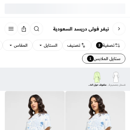
نيفر فولي دريسد السعودية
تصفية
تصنيف
الستايل
المقاس
2
ستايل الملابس
1
فستان بتصميم قميص
ملفوف حول الخصر