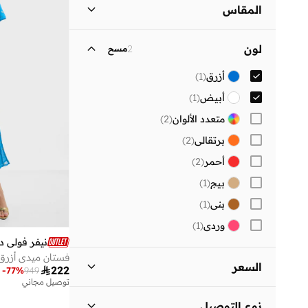
المقاس
عطلة
(
1
)
مقاس الملابس
ستاندر
:
ALPHA
لون
2
مسح
)
1
(
M
أزرق
(
1
)
)
1
(
XL
أبيض
(
1
)
متعدد الألوان
(
2
)
برتقالي
(
2
)
أحمر
(
2
)
بيج
(
1
)
بني
(
1
)
وردي
(
1
)
نيفر فولي د
فستان ميدي أزرق
السعر

222
-
77
%
949
توصيل مجاني
السعر الأقل
السعر الأعلى
نوع التوصيل