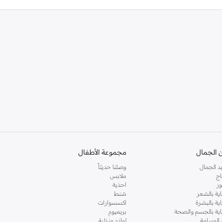
 الجمال
مجموعة الأطفال
د الجمال
وصلنا حديثاً
اج
ملابس
ر
احذية
اية بالشعر
شنط
اية بالبشرة
اكسسوارات
ناية بالجسم والصحة
بريميوم
 الوسامة
لوازم منزلية