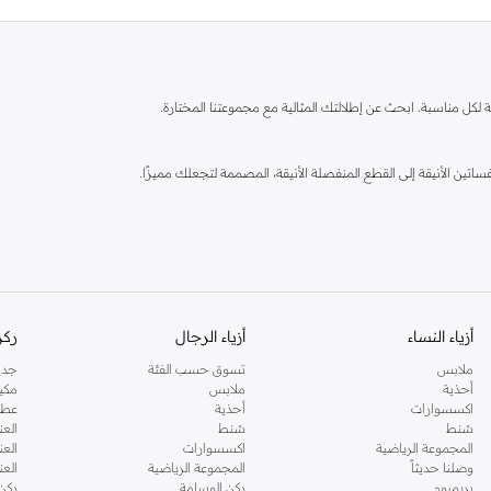
كل مناسبة. ابحث عن إطلالتك المثالية مع مجموعتنا المختارة.
تين الأنيقة إلى القطع المنفصلة الأنيقة، المصممة لتجعلك مميزًا.
أزياء النساء
أزياء الرجال
ركن
ملابس
تسوق حسب الفئة
جدي
أحذية
ملابس
مكي
اكسسوارات
أحذية
عطو
زة واهتمامها بالتفاصيل، وتقدم قطعًا ستحبها وترتديها لمواسم قادمة.
شنط
شنط
العن
المجموعة الرياضية
اكسسوارات
العن
وصلنا حديثاً
المجموعة الرياضية
الع
بريميوم
ركن الوسامة
ركن