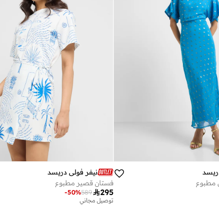
ريسد
نيفر فولي دريسد
 مطبوع
فستان قصير مطبوع

295
-
50
%
589
توصيل مجاني