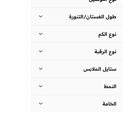


توصيل قياسي
(
2
)
انطلق
طول الفستان/التنورة
طويل
(
1
)
نوع الكم
قصير
(
1
)
أكمام قصيرة
(
2
)
نوع الرقبة
فتحة رقبة مستديرة
(
2
)
ستايل الملابس
قصير
(
1
)
النمط
ملفوف حول الخصر
(
1
)
مزخرف
(
1
)
الخامة
مزين بطبعة
(
1
)
قطن.
(
1
)
مزيج من الفسكوز
(
1
)