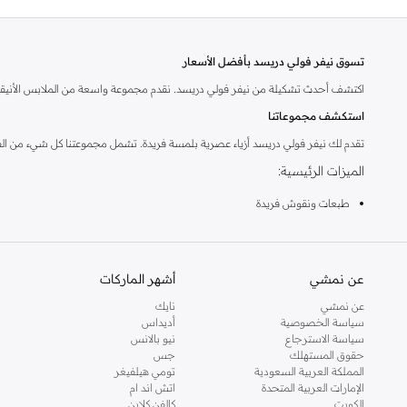
تسوق نيفر فولي دريسد بأفضل الأسعار
اكتشف أحدث تشكيلة من نيفر فولي دريسد. نقدم مجموعة واسعة من الملابس الأنيقة ل
استكشف مجموعاتنا
تقدم لك نيفر فولي دريسد أزياء عصرية بلمسة فريدة. تشمل مجموعتنا كل شيء من الفسا
الميزات الرئيسية:
طبعات ونقوش فريدة
قصات جذابة
أقمشة عالية الجودة
عن نمشي
أشهر الماركات
قطع متعددة الاستخدامات من النهار إلى المساء
عن نمشي
نايك
لماذا تختار نيفر فولي دريسد؟
سياسة الخصوصية
أديداس
سياسة الاسترجاع
نيو بالانس
اعتنق أسلوبًا عصريًا وخالدًا في نفس الوقت. تشتهر نيفر فولي دريسد بتصاميمها الممي
حقوق المستهلك
جس
تسوق بثقة:
المملكة العربية السعودية
تومي هيلفيغر
الإمارات العربية المتحدة
اتش اند ام
توصيل سريع في جميع أنحاء السعودية
الكويت
كالفن كلاين