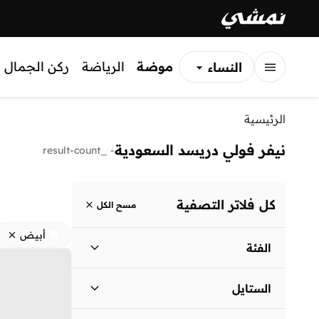
موضة
الرياضة
ركن الجمال
النساء
الرجال
الرئيسية
الأطفال
نيفر فولي دريسد السعودية
_result-count
-
كل فلاتر التصفية
مسح الكل
أبيض
الفئة
نساء
)
2
(
الستايل
المساء
(
1
)