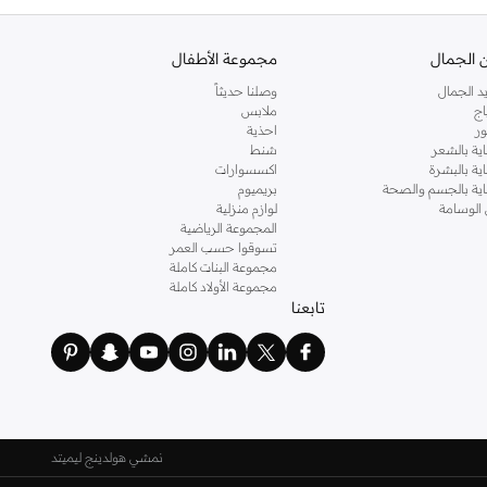
 الجمال
مجموعة الأطفال
د الجمال
وصلنا حديثاً
اج
ملابس
ر
احذية
اية بالشعر
شنط
اية بالبشرة
اكسسوارات
ناية بالجسم والصحة
بريميوم
 الوسامة
لوازم منزلية
المجموعة الرياضية
تسوقوا حسب العمر
مجموعة البنات كاملة
مجموعة الأولاد كاملة
تابعنا
نمشي هولدينج ليميتد