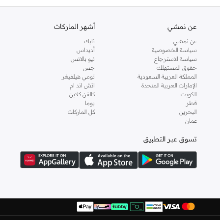
عن نمشي
أشهر الماركات
عن نمشي
نايك
سياسة الخصوصية
أديداس
سياسة الاسترجاع
نيو بالانس
حقوق المستهلك
جس
المملكة العربية السعودية
تومي هيلفيغر
الإمارات العربية المتحدة
اتش اند ام
الكويت
كالفن كلاين
قطر
بوما
البحرين
كل الماركات
عمان
تسوق عبر التطبيق