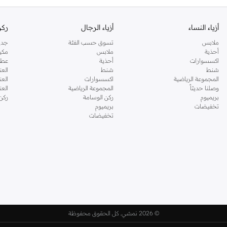
أزياء النساء
أزياء الرجال
ركن
ملابس
تسوق حسب الفئة
جدي
أحذية
ملابس
مكي
اكسسوارات
أحذية
عطو
شنط
شنط
العن
المجموعة الرياضية
اكسسوارات
العن
وصلنا حديثاً
المجموعة الرياضية
الع
بريميوم
ركن الوسامة
ركن
تخفيضات
بريميوم
تخفيضات
©
2026 نمشي. كل الحقوق محفوظة