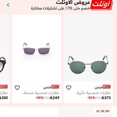
عروض الاوتلت
خصم حتى 70٪ على تشكيلات مختارة
جس
جس
نظارات شمسية دائرية
نظارات شمسية مستطيلة
نظارا

285

249

275
-
56
%
555
-
51
%
555
:
:
11
35
00