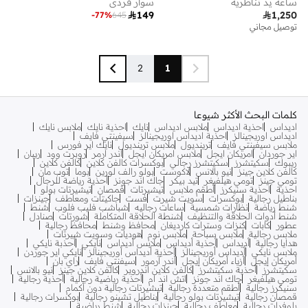
ساعة يد تناظرية
سوار فردي

149

1,250
-
77
%
645
توصيل مجاني
2
1
كلمات البحث الأكثر شيوعا
اديداس
احذية اديداس
ملابس اديداس
نايك
احذية نايك
ملابس نايك
اديداس اوريجينالز
احذية اديداس اوريجينالز
سيفينتي فايف
ملابس سيفينتي فايف
ترينديول
ملابس ترينديول
نايك اير فورس
اير جوردان
امريكان ايجل
ملابس امريكان ايجل
اندر ارمر
روبرت وود
ريبان
ريبوك
سكيتشرز
سكيتشرز رجالي
بوكسرات كالفن كلاين
كالفن كلاين
كالفن كلاين جينز
نيو بالانس
لاكوست
بولو رالف لورين
بوما
توب مان
تومي جينز
تومي هيلفيغر
تيد بيكر
جاك اند جونز
أحذية رياضة للرجال
احذية
احذية سنيكرز
أطقم ملابس
تيشيرتات
قمصان
تيشيرتات بولو
بناطيل رجالية
بوكسرات
سويت شيرت
فست
جاكيتات ومعاطف
جينزات
شنط رياضة
نظارات شمسية
ساعات رجاليه
شباشب فليب فلوب
شنط
شنط أدوات الحلاقة والتنظيف
شنطة الحلاقة المتكاملة
شورتات
صنادل
عطور
كابات
كنزات وسترات كارديغان
محافظ وشنط
محافظ رجالية
ملابس رجالية
ملابس سباحة
ملابس نوم
هوديات وسويت شيرتات
هدايا رجالية
أديداس
أحذية أديداس
ملابس أديداس
نايكي
أحذبة نايكي
ملابس نايكي
أديداس أوريجينالز
أحذية أديداس أوريجينالز
نايكي اير جوردن
أمريكان إيجل
أزياء أمريكان إيجل
أندر آرمور
سيفنتي فايف
راي بان
سكيتشرز
أحذية سكيتشرز
كالفن كلاين اندروير
كالفن كلاين جينز
نيو بالانس
تومي هيلفيغر
جاك اند جونز
اتش اند ام
أحذية رياضية رجالية
أحذية رجالية
سنيكرز رجالية
أطقم متعددة رجالية
تيشيرتات رجالية دون أكمام
قمصان رجالية
تيشيرتات بولو رجالية
بناطيل تشينو رجالية
بوكسرات رجالية
بلوفرات رجالية
معاطف رجالية
جينزات رجالية
شنط رياضية