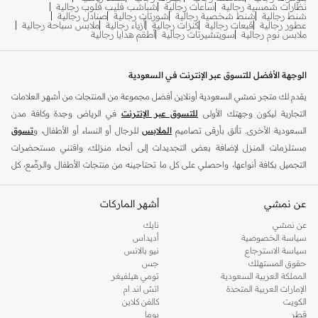
نظارات شمسية رجالية
ساعات رجالية
شباشب فليب فلوب رجالية
شنط رجالية
شنط شخصية رجالية
شورتات رجالية
صنادل رجالية
عطور رجالية
قبعات رجالية
كنزات رجالية
أزياء رجالية
ملابس سباحة رجالية
ملابس نوم رجالية
سويتشيرتات رجالية
أطقم هدايا رجالية
الوجهة الأفضل للتسوق عبر الإنترنت في السعودية
يقدم لك متجر نمشي السعودية أونلاين أفضل مجموعة من المنتجات من أشهر العلامات
التجارية ليكون وجهتك الأولى
للتسوق عبر الإنترنت
في الرياض وجدة وكافة مدن
السعودية الأخرى. تألق بأرقى تصاميم
الملابس
للرجال أو النساء أو الأطفال، و
تسوق
مستلزمات المنزل لإضافة بعض التجديدات إلى أنحاء منزلك، واقتني مستحضرات
التجميل بكافة أنواعها، واحصلي على كل ما تحتاجينه من منتجات الأطفال والرضّع، كل
ذلك وأكثر في مكان واحد.
عن نمشي
أفضل العلامات التجارية في السعودية
أشهر الماركات
يضم متجر نمشي السعودية أونلاين مجموعة ضخمة من المنتجات من أفضل العلامات
عن نمشي
نايك
سياسة الخصوصية
أديداس
التجارية، بداية من الأزياء وحتى مستلزمات المنزل. ستجد لدينا كل ما ترغب به من
سياسة الاسترجاع
نيو بالانس
الملابس والأحذية والإكسسوارات وكافة احتياجاتك الأخرى من علامات رائدة مثل:
حقوق المستهلك
جس
ديفاكتو
، و
ديزل
، و
بيير كاردان
، و
تومي هيلفيغر
، و
ريفر ايلاند
، و
جوكي
، و
لي كوبر
،
المملكة العربية السعودية
تومي هيلفيغر
الإمارات العربية المتحدة
اتش اند ام
و
مايكل كورس
، و
بيفرلي هيلز بولو كلوب
، و
أمريكان إيجل
، و
كالفن كلاين
، و
بولو رالف
الكويت
كالفن كلاين
لورين
، و
دكني
وغيرهم الكثير.
قطر
بوما