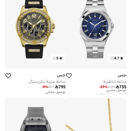
)
1
(
5
)
3
(
4.7
جس
جس
ساعة تناظرية
ساعة مزينة بكريستال

795

735
-
8
%
857
-
29
%
1035
أفضل سعر لهذا العام
توصيل مجاني
توصيل مجاني
أفضل سعر لهذا العام
توصيل مجاني