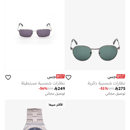
جس
جس
نظارات شمسية دائرية
نظارات شمسية مستطيلة

249

275
-
56
%
555
-
51
%
555
توصيل مجاني
توصيل مجاني
الأكثر مبيعا