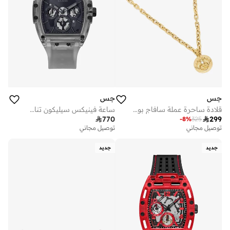
جس
جس
قلادة ساحرة عملة سافاج بوصة
ساعة فينيكس سيليكون تناظرية مم

770

299
-
8
%
325
توصيل مجاني
توصيل مجاني
جديد
جديد