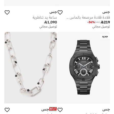
جس
جس
قلادة قلادة مرصعة بالماس مقاس بوصة بتقنية
ساعة يد تناظرية

1,090

219
-
36
%
340
توصيل مجاني
توصيل مجاني
جديد
جس
جس