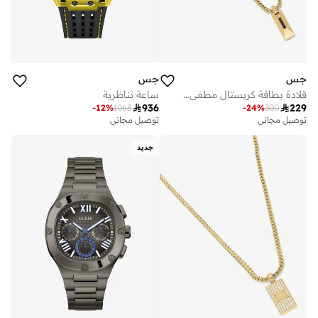
جس
جس
قلادة بطاقة كريستال مطفي بوصة
ساعة تناظرية

936

229
-
12
%
1063
-
24
%
300
توصيل مجاني
توصيل مجاني
جديد