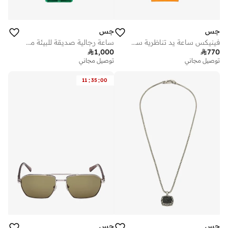
جس
جس
فينيكس ساعة يد تناظرية سيليكون ٤٢ مم
ساعة رجالية صديقة للبيئة متعددة الوظائف باللون الأخضر

1,000

770
توصيل مجاني
توصيل مجاني
:
:
11
35
00
جس
جس