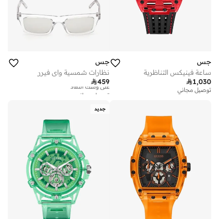
جس
جس
ساعة فينيكس التناظرية
نظارات شمسية واي فيرر

459

1,030
توصيل مجاني
توصيل مجاني
على وشك النفاد
توصيل مجاني
جديد
على وشك النفاد