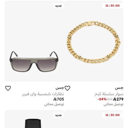
:
:
00
35
11
جديد
جس
جس
سوار سلسلة كبح
نظارات شمسية واي فيرر

705

279
-
24
%
365
توصيل مجاني
توصيل مجاني
:
:
00
35
11
جديد