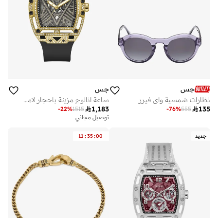
جس
جس
نظارات شمسية واي فيرر
ساعة انالوج مزينة باحجار لامعة

1,183

135
-
22
%
1515
-
76
%
555
توصيل مجاني
:
:
جديد
00
35
11