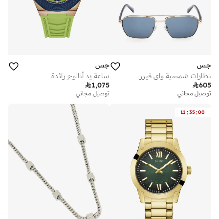
جس
جس
نظارات شمسية واي فيرر
ساعة يد أنالوج رائدة

1,075

605
توصيل مجاني
توصيل مجاني
:
:
11
35
00