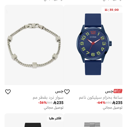
:
:
11
35
00
جس
جس
ساعة بحزام سيليكون ناعم
سوار نرد بقطر مم

235

235
-
36
%
365
-
64
%
650
توصيل مجاني
توصيل مجاني
الأكثر طلبا