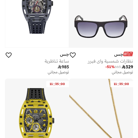
جس
جس
نظارات شمسية واي فيرر
ساعة تناظرية

985

329
-
51
%
665
توصيل مجاني
توصيل مجاني
:
:
:
:
11
35
00
11
35
00