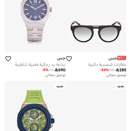
جس
جس
نظارات شمسية دائرية
ساعة يد رجالية فضية تناظرية

690

285
-
5
%
719
-
52
%
585
توصيل مجاني
توصيل مجاني
جديد
جديد