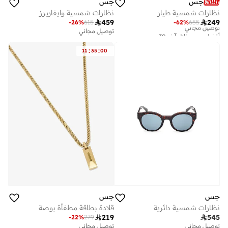
جس
جس
نظارات شمسية طيار
نظارات شمسية وايفاريرز

459

249
-
26
%
615
-
62
%
655
أفضل سعر خلال آخر 30 يوم
توصيل مجاني
توصيل مجاني
أفضل سعر خلال آخر 30 يوم
:
:
11
35
00
توصيل مجاني
جس
جس
نظارات شمسية دائرية
قلادة بطاقة مطفأة بوصة

219

545
-
22
%
279
توصيل مجاني
توصيل مجاني