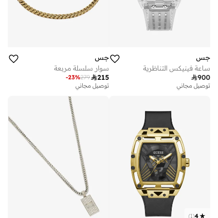
جس
جس
ساعة فينيكس التناظرية
سوار سلسلة مربعة

215

900
-
23
%
279
توصيل مجاني
توصيل مجاني
)
1
(
4