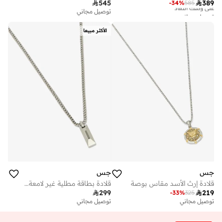

545

389
-
34
%
585
توصيل مجاني
توصيل مجاني
على وشك النفاد
توصيل مجاني
الأكثر مبيعا
على وشك النفاد
جس
جس
قلادة إرث الأسد مقاس بوصة
قلادة بطاقة مطلية غير لامعة مقاس بوصة

299

219
-
33
%
325
توصيل مجاني
توصيل مجاني