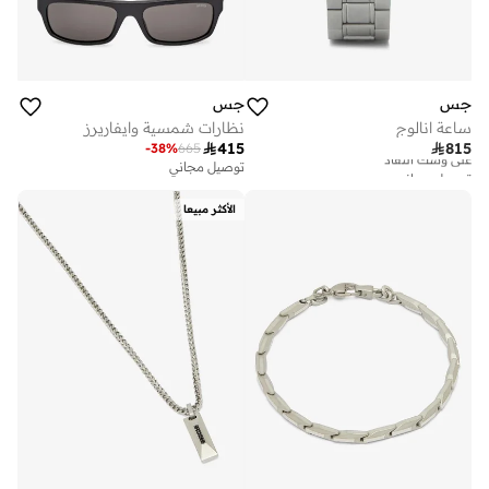
جس
جس
ساعة انالوج
نظارات شمسية وايفاريرز

415

815
-
38
%
665
توصيل مجاني
توصيل مجاني
على وشك النفاد
توصيل مجاني
الأكثر مبيعا
على وشك النفاد