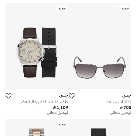
جديد
جديد
جس
جس
نظارات مربعة
طقم علبة ساعة رجالية فضية متعددة الوظائف

1,109

705
توصيل مجاني
توصيل مجاني
جديد