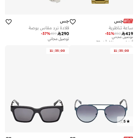
جس
جس
ساعة تناظرية
قلادة نرد مقاس بوصة

290

419
-
37
%
459
-
51
%
850
أفضل سعر خلال آخر 30 يوم
توصيل مجاني
توصيل مجاني
أفضل سعر خلال آخر 30 يوم
:
:
:
:
11
35
00
11
35
00
توصيل مجاني
)
1
(
5