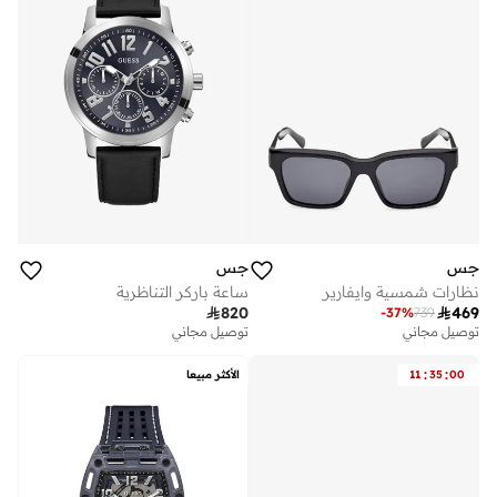
جس
جس
نظارات شمسية وايفارير
ساعة باركر التناظرية

820

469
-
37
%
739
توصيل مجاني
توصيل مجاني
:
:
00
35
11
الأكثر مبيعا