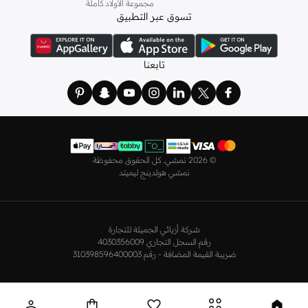
مجموعة الأولاد كاملة
أطقم من
لا سينزا
، أو اقتني العبوات الاقتصادية التي تحتوي على كافة القطع الأساسية.
تسوق عبر التطبيق
ولدينا أيضًا
ملابس نوم نسائية
مريحة، بما في ذلك قمصان النوم والبيجامات من علامات
مثل
نعومي
وغيرها.
استعدي لأجواء الصيف مع مجموعتنا من ملابس السباحة التي تضم كل ما تحتاجينه،
تابعنا
بداية من
بيكيني
القطعتين بجميع المقاسات وحتى المايوهات ذات القطعة الواحدة وكافة
مستلزمات الشاطئ أو المسبح.
تسوق أزياء رجالية بتصاميم راقية في السعودية
تألق بأفضل إطلالة مع مجموعة متكاملة من الملابس الرجالية. ستجد لدينا كل ما تحتاجه
من علامات رائدة مثل
تمبرلاند
و
لاكوست
و
غانت
و
جيوردانو
وغيرها، لتكون دائمًا في أبهى
©
2026 نمشي. كل الحقوق محفوظة
صورة سواء كنت متوجهاً إلى عملك أو تقضي عطلة نهاية الأسبوع برفقة أصدقائك
نمشي هولدينج ليميتد
وعائلتك.
ستجد لدينا في مجموعة التيشيرتات والقمصان كل ما تحتاجه مع مجموعة متنوعة من
التصاميم. جدّد إطلالتك وتسوق
قمصان بولو
بالألوان التي تفضلها، وكن متألقًا في عملك
شركة أزيائي الجميلة للتجارة
وفي نزهاتك مع أصدقائك. واطلع على الكنزات والهوديز و
البليزرات
بتصاميم ومقاسات
رقم السجل التجاري 4030356009
وألوان متعددة لتكون بكامل أناقتك في كافة المناسبات.
ضريبة القيمة المضافة - رقم 310398596400003
اختر ما يناسبك من تشكيلتنا الواسعة من
الجينزات
بجميع الألوان والمقاسات. ونسّقها
مع قمصان عصرية لإطلالة أنيقة أو ارتدِها مع تيشيرت وحذاء رياضي لمظهر رائع مواكب
للموضة.