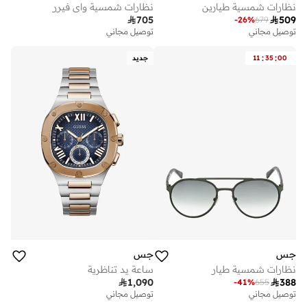
نظارات شمسية طيارين
نظارات شمسية واي فيرر

705

509
-
26
%
679
توصيل مجاني
توصيل مجاني
:
:
00
35
11
جديد
جس
جس
نظارات شمسية طيار
ساعة يد تناظرية

1,090

388
-
41
%
655
توصيل مجاني
توصيل مجاني