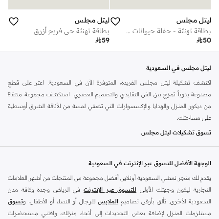
ليتل مجلس
ليتل مجلس
بطاقة تهنئة - حفلة حيوانات أليفة
بطاقة تهنئة حي فريج أزرق

59

50
ليتل مجلس في السعودية
اكتشف تشكيلة ليتل مجلس الفريدة، المتوفرة الآن في السعودية. اعثر على قطع
مصنوعة يدوياً تمزج بين الفن التقليدي والتصميم العصري. استكشف مجموعة منتقاة
من ديكور المنزل والهدايا والإكسسوارات التي تضفي لمسة من الأناقة الشرق أوسطية
على مساحتك.
تسوق تشكيلات ليتل مجلس
تقدم ليتل مجلس مجموعة متنوعة من القطع المميزة. كل قطعة تحكي قصة، وتعكس
الثقافة الغنية والتراث للمنطقة. يمكنك العثور على قطع مثالية لمنزلك أو كهدايا مدروسة.
الوجهة الأفضل للتسوق عبر الإنترنت في السعودية
ديكور المنزل
يقدم لك متجر نمشي السعودية أونلاين أفضل مجموعة من المنتجات من أشهر العلامات
عزز مساحة معيشتك بلمسات ليتل مجلس المنزلية. اكتشف صواني، وقواعد أكواب،
التجارية ليكون وجهتك الأولى
للتسوق عبر الإنترنت
في الرياض وجدة وكافة مدن
وقطع ديكورية مصممة بشكل جميل. تضيف هذه القطع لمسة راقية إلى أي غرفة.
السعودية الأخرى. تألق بأرقى تصاميم
الملابس
للرجال أو النساء أو الأطفال، و
تسوق
مستلزمات المنزل لإضافة بعض التجديدات إلى أنحاء منزلك، واقتني مستحضرات
هدايا وإكسسوارات