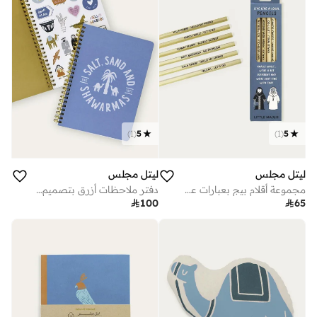
)
1
(
5
)
1
(
5
ليتل مجلس
ليتل مجلس
مجموعة أقلام بيج بعبارات عربية
دفتر ملاحظات أزرق بتصميم حلزوني فريد

100

65