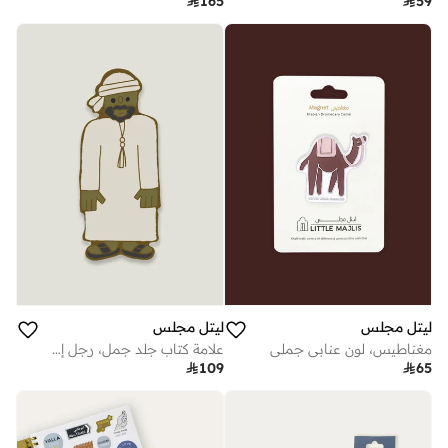

165

59
ليتل مجلس
ليتل مجلس
مغناطيس، لون عنابي جملي
علامة كتاب جلد جمل، رجل إماراتي

109

65