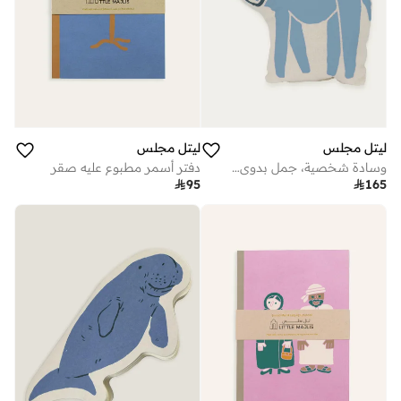
ليتل مجلس
ليتل مجلس
وسادة شخصية، جمل بدوي، أزرق
دفتر أسمر مطبوع عليه صقر

95

165