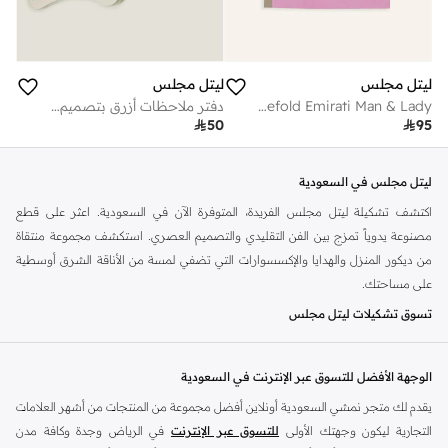
ليتل مجلس
ليتل مجلس
A5 notebook gatefold Emirati Man & Lady
دفتر ملاحظات أزرق بتصميم حيوانات لطيف

50

95
ليتل مجلس في السعودية
اكتشف تشكيلة ليتل مجلس الفريدة، المتوفرة الآن في السعودية. اعثر على قطع
مصنوعة يدوياً تمزج بين الفن التقليدي والتصميم العصري. استكشف مجموعة منتقاة
من ديكور المنزل والهدايا والإكسسوارات التي تضفي لمسة من الأناقة الشرق أوسطية
على مساحتك.
تسوق تشكيلات ليتل مجلس
تقدم ليتل مجلس مجموعة متنوعة من القطع المميزة. كل قطعة تحكي قصة، وتعكس
الثقافة الغنية والتراث للمنطقة. يمكنك العثور على قطع مثالية لمنزلك أو كهدايا مدروسة.
الوجهة الأفضل للتسوق عبر الإنترنت في السعودية
ديكور المنزل
يقدم لك متجر نمشي السعودية أونلاين أفضل مجموعة من المنتجات من أشهر العلامات
عزز مساحة معيشتك بلمسات ليتل مجلس المنزلية. اكتشف صواني، وقواعد أكواب،
التجارية ليكون وجهتك الأولى
للتسوق عبر الإنترنت
في الرياض وجدة وكافة مدن