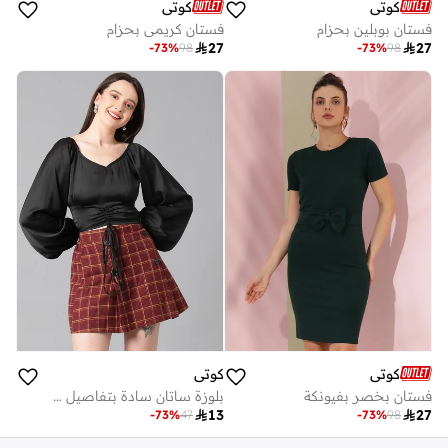
كوتي
كوتي
فستان بوبلين بحزام
فستان كريمي بحزام

27

27
-
73
%
98
-
73
%
98
كوتي
كوتي
فستان بخصر بفيونكة
بلوزة ساتان سادة بتفاصيل مزمومة واكمام طويلة

13

27
-
73
%
47
-
73
%
98