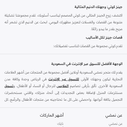
جينز كوتي: وجهتك الدنيم المثالية
اكتشف زوج الجينز المثالي من كوتي المصمم ليناسب أسلوبك. تقدم مجموعتنا تشكيلة
متنوعة من القصات والغسلات لتعزيز مظهرك اليومي. ابحث عن الدنيم الذي تشعر أنه
مريح بقدر ما يبدو رائعًا.
قصات جينز لكل الأساليب
تقدم كوتي مجموعة من القصات لتناسب تفضيلاتك:
قصة ضيقة (Slim Fit):
قصة عصرية ومحددة لمظهر أنيق.
الوجهة الأفضل للتسوق عبر الإنترنت في السعودية
قصة مستقيمة (Straight Fit):
خيار كلاسيكي ومريح للارتداء المتنوع.
يقدم لك متجر نمشي السعودية أونلاين أفضل مجموعة من المنتجات من أشهر العلامات
قصة مريحة (Relaxed Fit):
توفر إحساسًا بالاسترخاء مع مساحة إضافية للراحة.
التجارية ليكون وجهتك الأولى
للتسوق عبر الإنترنت
في الرياض وجدة وكافة مدن
قصة مدببة (Tapered Fit):
قصة متوازنة مريحة وأنيقة عند الكاحل.
السعودية الأخرى. تألق بأرقى تصاميم
الملابس
للرجال أو النساء أو الأطفال، و
تسوق
أقمشة دنيم عالية الجودة وألوان متنوعة
مستلزمات المنزل لإضافة بعض التجديدات إلى أنحاء منزلك، واقتني مستحضرات
استمتع بجودة دنيم كوتي. نستخدم أقمشة فاخرة في مجموعة مختارة من الألوان
التجميل بكافة أنواعها، واحصلي على كل ما تحتاجينه من منتجات الأطفال والرضّع، كل
الأساسية:
ذلك وأكثر في مكان واحد.
عن نمشي
أفضل العلامات التجارية في السعودية
أشهر الماركات
الأقمشة:
اختر من مزيج القطن الناعم للراحة والمتانة.
يضم متجر نمشي السعودية أونلاين مجموعة ضخمة من المنتجات من أفضل العلامات
عن نمشي
نايك
الألوان:
تتوفر غسلات كلاسيكية باللون الأزرق والأسود والرمادي.