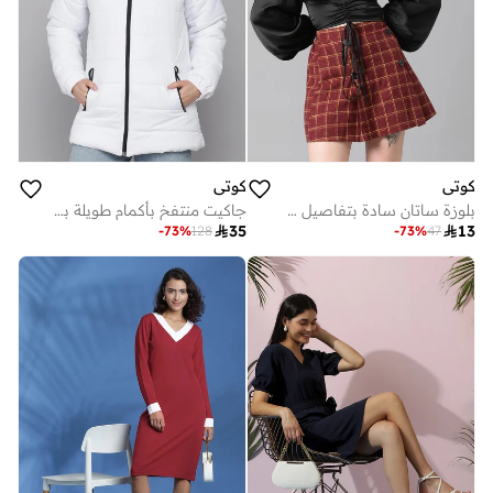
كوتي
كوتي
بلوزة ساتان سادة بتفاصيل مزمومة واكمام طويلة
جاكيت منتفخ بأكمام طويلة بغطاء رأس وتفاصيل سحاب من ستايلي

35

13
-
73
%
128
-
73
%
47