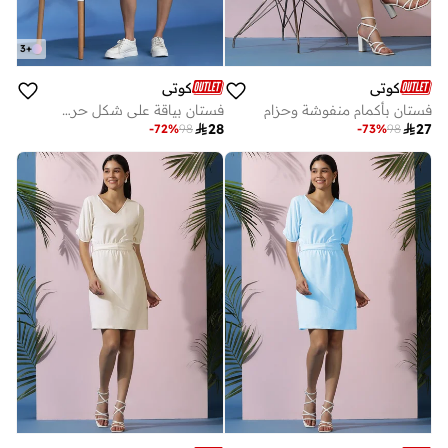
3
+
كوتي
كوتي
فستان بأكمام منفوشة وحزام
فستان بياقة على شكل حرف بألوان متداخلة

28

27
-
72
%
98
-
73
%
98