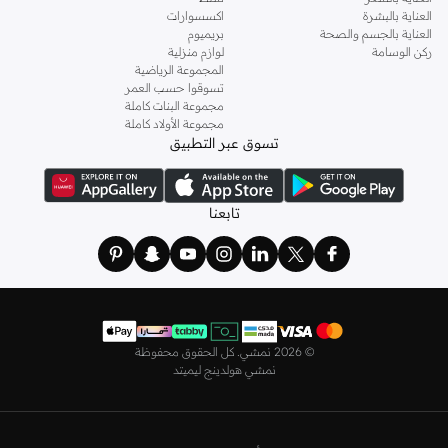
العناية بالبشرة
اكسسوارات
اختاري
فساتين
أنيقة بتصاميم عصرية تناسب ذوقك، بقصّات طويلة أو قصيرة،
العناية بالجسم والصحة
بريميوم
وباستايلات كاجوال أو رسمية. لدينا خيارات متعددة من علامات رائدة مثل
جولدن ابل
ركن الوسامة
لوازم منزلية
المجموعة الرياضية
و
ليتشي
و
نيشات لينين
و
فيمي9
وغيرهم.
تسوقوا حسب العمر
كما لدينا كل ما يتعلق ب
اللانجري
! اختاري من مجموعتنا قطعًا أنثوية مثل
الكورسيه
أو
مجموعة البنات كاملة
مجموعة الأولاد كاملة
أطقم من
لا سينزا
، أو اقتني العبوات الاقتصادية التي تحتوي على كافة القطع الأساسية.
تسوق عبر التطبيق
ولدينا أيضًا
ملابس نوم نسائية
مريحة، بما في ذلك قمصان النوم والبيجامات من علامات
مثل
نعومي
وغيرها.
استعدي لأجواء الصيف مع مجموعتنا من ملابس السباحة التي تضم كل ما تحتاجينه،
تابعنا
بداية من
بيكيني
القطعتين بجميع المقاسات وحتى المايوهات ذات القطعة الواحدة وكافة
مستلزمات الشاطئ أو المسبح.
تسوق أزياء رجالية بتصاميم راقية في السعودية
تألق بأفضل إطلالة مع مجموعة متكاملة من الملابس الرجالية. ستجد لدينا كل ما تحتاجه
من علامات رائدة مثل
تمبرلاند
و
لاكوست
و
غانت
و
جيوردانو
وغيرها، لتكون دائمًا في أبهى
©
2026 نمشي. كل الحقوق محفوظة
صورة سواء كنت متوجهاً إلى عملك أو تقضي عطلة نهاية الأسبوع برفقة أصدقائك
نمشي هولدينج ليميتد
وعائلتك.
ستجد لدينا في مجموعة التيشيرتات والقمصان كل ما تحتاجه مع مجموعة متنوعة من
التصاميم. جدّد إطلالتك وتسوق
قمصان بولو
بالألوان التي تفضلها، وكن متألقًا في عملك