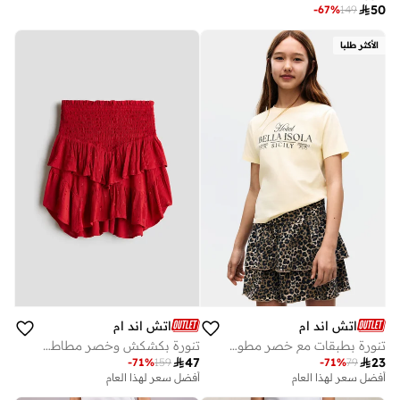

50
-
67
%
149
الأكثر طلبا
اتش اند ام
اتش اند ام
تنورة بطبقات مع خصر مطوي
تنورة بكشكش وخصر مطاطي

47

23
-
71
%
159
-
71
%
79
أفضل سعر لهذا العام
أفضل سعر لهذا العام