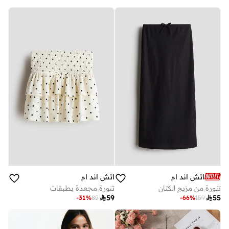
اتش اند ام
اتش اند ام
تنورة من مزيج الكتان
تنورة مجعدة بطبقات

59

55
-
31
%
85
-
66
%
159