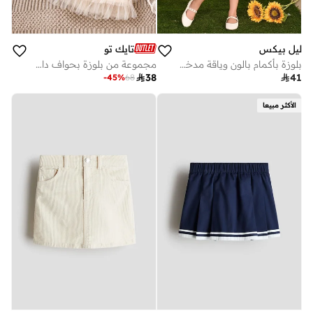
ليل بيكس
تايك تو
بلوزة بأكمام بالون وياقة مدخنة مع تنورة لامعة
مجموعة من بلوزة بحواف دانتيل وتنورة تول كشكش

38

41
-
45
%
68
الأكثر مبيعا