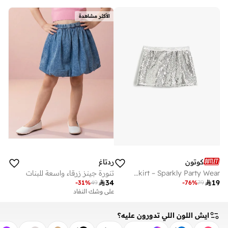
الأكثر مشاهدة
كوتون
ردتاغ
Girls Silver Sequin Mini Skirt – Sparkly Party Wear
تنورة جينز زرقاء واسعة للبنات

34

19
-
31
%
49
-
76
%
79
على وشك النفاد
ايش اللون اللي تدورون عليه؟