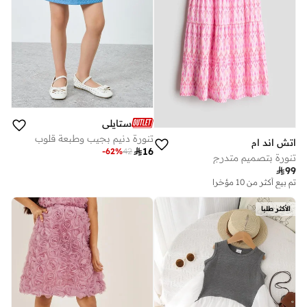
ستايلي
تنورة دنيم بجيب وطبعة قلوب
اتش اند ام

16
-
62
%
42
تنورة بتصميم متدرج

99
تم بيع أكثر من 10 مؤخرا
الأكثر طلبا