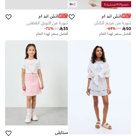
2
+
خصم15%عندشراء5
اتش اند ام
اتش اند ام
تنورة من مزيج الكتان
تنورة من التويل القطني

35

50
-
71
%
119
-
69
%
159
أفضل سعر لهذا العام
أفضل سعر لهذا العام
ستايلي