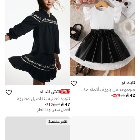
تايك تو
مجموعة من بلوزة بأكمام مكشكشة وتنورة جلد اصطناعي للبنات
اتش اند ام

42
-
25
%
56
تنورة قطنية بتفاصيل مطرزة

47
-
71
%
159
أفضل سعر لهذا العام
الأكثر مشاهدة