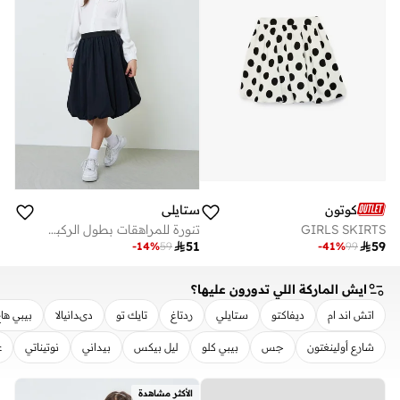
كوتون
ستايلي
GIRLS SKIRTS
تنورة للمراهقات بطول الركبة بحافة بالون

51

59
-
14
%
59
-
41
%
99
ايش الماركة اللي تدورون عليها؟
اتش اند ام
ديفاكتو
ستايلي
ردتاغ
تايك تو
دىدانيالا
بيبي ها
شارع أولينغتون
جس
بيبي كلو
ليل بيكس
بيداني
نوتيناتي
ع
مسح
تطبيق
الأكثر مشاهدة