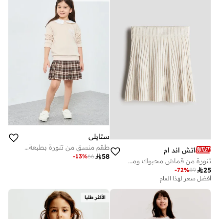
ستايلي
طقم منسق من تنورة بطبعة مربعات وبلوزة
اتش اند ام

58
-
13
%
66
تنورة من قماش محبوك ومرن بقصّة A

25
-
72
%
89
أفضل سعر لهذا العام
الأكثر طلبا