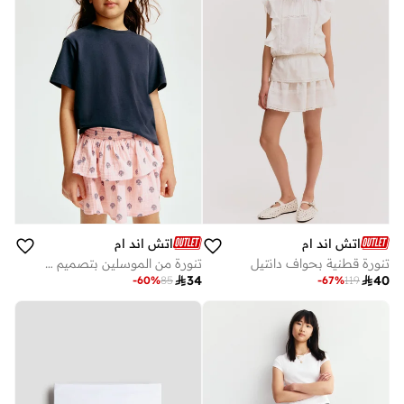
اتش اند ام
اتش اند ام
تنورة قطنية بحواف دانتيل
تنورة من الموسلين بتصميم طبقات

34

40
-
60
%
85
-
67
%
119