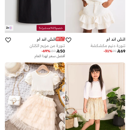
2
+
خصم15%عندشراء5
اتش اند ام
اتش اند ام
تنورة دنيم مكشكشة
تنورة من مزيج الكتان

50

69
-
69
%
159
-
31
%
99
أفضل سعر لهذا العام