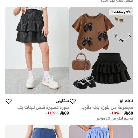
أفضل سعر لهذا العام
الأكثر مشاهدة
تايك تو
ستايلي
مجموعة من بلوزة ياقة دائرية بتفاصيل فيونكة وتنورة كشكش للأطفال
تنورة قصيرة قطن للبنات بتصميم طبقات

89

68
-
11
%
99
-
10
%
75
تم بيع أكثر من 10 مؤخرا