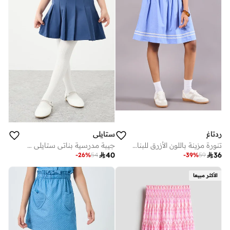
ردتاغ
ستايلي
تنورة مزينة باللون الأزرق للبنات الكبار
جيبة مدرسية بناتي ستايلي كحلي بليسيه بخصر مطاطي

40

36
-
26
%
54
-
39
%
59
الأكثر مبيعا