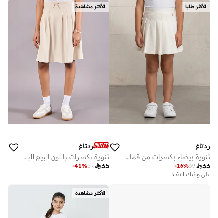
الأكثر طلبا
الأكثر مشاهدة
ردتاغ
ردتاغ
تنورة بيضاء بكسرات من قماش إنترلوك للبنات
تنورة بكسرات باللون البيج للبنات الكبار

35

33
-
41
%
59
-
16
%
39
على وشك النفاد
الأكثر مشاهدة