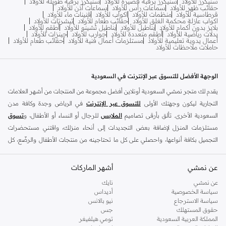
سنيكرز للأولاد
سنيكرز برقبة قصيرة للأولاد
سنيكرز برقبة طويلة للأولاد
حقائب ظهر للأولاد
سماعات رأس للأولاد
سماعات أذن للأولاد
قرطاسية للأولاد
منظمات للأولاد
اكواب للأولاد
قنينات ماء للأولاد
اكواب عازلة محكمة الغلق للأولاد
حقائب طعام للأولاد
تيشرتات للأولاد
بلايز بدون أكمام للأولاد
بناطيل للأولاد
بناطيل تشينو للأولاد
أطقم للأولاد
بدلات رياضية للأولاد
أطقم متعددة للأولاد
جوارب للأولاد
جينزات للأولاد
أعمال يدوية تعليمية للأولاد
مستلزمات أعمال فنية للأولاد
حقائب طعام للأولاد
حاملات ملاحظات للأولاد
الوجهة الأفضل للتسوق عبر الإنترنت في السعودية
يقدم لك متجر نمشي السعودية أونلاين أفضل مجموعة من المنتجات من أشهر العلامات
التجارية ليكون وجهتك الأولى
للتسوق عبر الإنترنت
في الرياض وجدة وكافة مدن
السعودية الأخرى. تألق بأرقى تصاميم
الملابس
للرجال أو النساء أو الأطفال، و
تسوق
مستلزمات المنزل لإضافة بعض التجديدات إلى أنحاء منزلك، واقتني مستحضرات
التجميل بكافة أنواعها، واحصلي على كل ما تحتاجينه من منتجات الأطفال والرضّع، كل
ذلك وأكثر في مكان واحد.
عن نمشي
أفضل العلامات التجارية في السعودية
أشهر الماركات
يضم متجر نمشي السعودية أونلاين مجموعة ضخمة من المنتجات من أفضل العلامات
عن نمشي
نايك
سياسة الخصوصية
أديداس
التجارية، بداية من الأزياء وحتى مستلزمات المنزل. ستجد لدينا كل ما ترغب به من
سياسة الاسترجاع
نيو بالانس
الملابس والأحذية والإكسسوارات وكافة احتياجاتك الأخرى من علامات رائدة مثل:
حقوق المستهلك
جس
ديفاكتو
، و
ديزل
، و
بيير كاردان
، و
تومي هيلفيغر
، و
ريفر ايلاند
، و
جوكي
، و
لي كوبر
،
المملكة العربية السعودية
تومي هيلفيغر