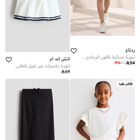
ردتاغ
تنورة نسائية باللون الرمادي سادة وكسرات
اتش اند ام

54
-
9
%
59
تنورة بكسرات من تويل قطني

69
الأكثر طلبا