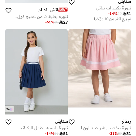
ستايلي
تنورة بكسرات بناتي
اتش اند ام
أفضل سعر لهذا العام

51
-
14
%
59
تم بيع أكثر من 10 مؤخرا
تنورة بطبقات من نسيج كول ماكس®
أفضل سعر لهذا العام

27
-
61
%
69
تم بيع أكثر من 10 مؤخرا
2
+
ردتاغ
ستايلي
تنورة بتفصيل شريط باللون الوردي للبنات الصغار
تنورة بليسيه بطول الركبة مع حزام خصر مطاطي مقلم للفتيات

51

31
-
14
%
59
-
21
%
39