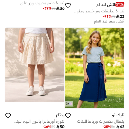
تنورة دنيم بجيوب وزر غلق
اتش اند ام

36
-
39
%
59
تنورة بطبقات مع خصر مطوي

23
-
71
%
79
أفضل سعر لهذا العام
2
+
تايك تو
ردتاغ
بنطال بكسرات ورباط للبنات
تنورة أورغانزا باللون البيج للبنات الصغار

50

42
-
16
%
59
-
25
%
56