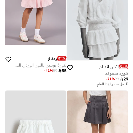
ردتاغ
تنورة بوبلين باللون الوردي للبنات الكبار
اتش اند ام

35
-
41
%
59
تنورة سموكد

29
-
71
%
99
أفضل سعر لهذا العام