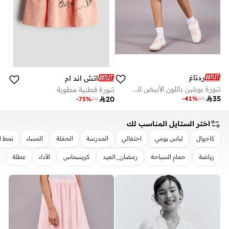
ردتاغ
اتش اند ام
تنورة بوبلين باللون الأبيض للبنات الكبار
تنورة قطنية مطوية

35
-
41
%
59

20
-
75
%
79
اختر الستايل المناسب لك
كاجوال
لباس يومي
احتفالي
المدرسة
الحفلة
المساء
نمط ا
رياضة
حمام السباحة
رمضان_العيد
كريسماس
الأداء
عطلة
مسح
تطبيق