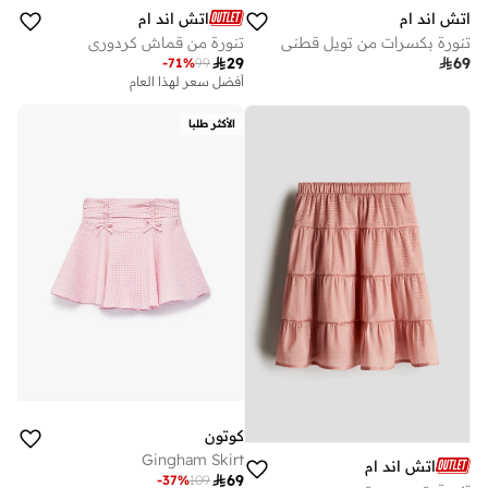
اتش اند ام
اتش اند ام
تنورة بكسرات من تويل قطني
تنورة من قماش كردوري

29

69
-
71
%
99
أفضل سعر لهذا العام
الأكثر طلبا
كوتون
Gingham Skirt
اتش اند ام

69
-
37
%
109