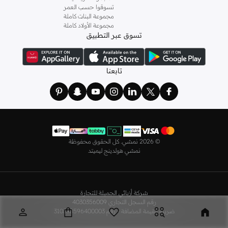
تسوقوا حسب العمر
كما لدينا كل ما يتعلق ب
اللانجري
! اختاري من مجموعتنا قطعًا أنثوية مثل
الكورسيه
أو
مجموعة البنات كاملة
مجموعة الأولاد كاملة
أطقم من
لا سينزا
، أو اقتني العبوات الاقتصادية التي تحتوي على كافة القطع الأساسية.
تسوق عبر التطبيق
ولدينا أيضًا
ملابس نوم نسائية
مريحة، بما في ذلك قمصان النوم والبيجامات من علامات
مثل
نعومي
وغيرها.
استعدي لأجواء الصيف مع مجموعتنا من ملابس السباحة التي تضم كل ما تحتاجينه،
تابعنا
بداية من
بيكيني
القطعتين بجميع المقاسات وحتى المايوهات ذات القطعة الواحدة وكافة
مستلزمات الشاطئ أو المسبح.
تسوق أزياء رجالية بتصاميم راقية في السعودية
تألق بأفضل إطلالة مع مجموعة متكاملة من الملابس الرجالية. ستجد لدينا كل ما تحتاجه
من علامات رائدة مثل
تمبرلاند
و
لاكوست
و
غانت
و
جيوردانو
وغيرها، لتكون دائمًا في أبهى
©
2026 نمشي. كل الحقوق محفوظة
صورة سواء كنت متوجهاً إلى عملك أو تقضي عطلة نهاية الأسبوع برفقة أصدقائك
نمشي هولدينج ليميتد
وعائلتك.
ستجد لدينا في مجموعة التيشيرتات والقمصان كل ما تحتاجه مع مجموعة متنوعة من
التصاميم. جدّد إطلالتك وتسوق
قمصان بولو
بالألوان التي تفضلها، وكن متألقًا في عملك
شركة أزيائي الجميلة للتجارة
وفي نزهاتك مع أصدقائك. واطلع على الكنزات والهوديز و
البليزرات
بتصاميم ومقاسات
رقم السجل التجاري 4030356009
وألوان متعددة لتكون بكامل أناقتك في كافة المناسبات.
ضريبة القيمة المضافة - رقم 310398596400003
اختر ما يناسبك من تشكيلتنا الواسعة من
الجينزات
بجميع الألوان والمقاسات. ونسّقها