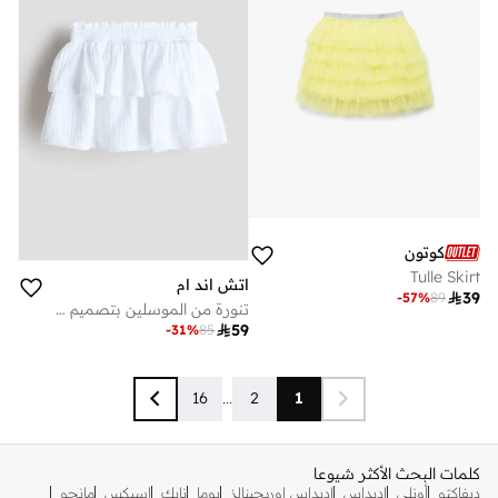
كوتون
Tulle Skirt
اتش اند ام

39
-
57
%
89
تنورة من الموسلين بتصميم طبقات

59
-
31
%
85
16
...
2
1
كلمات البحث الأكثر شيوعا
ديفاكتو
أونلي
اديداس
اديداس اوريجينالز
بوما
نايك
اسيكس
مانجو