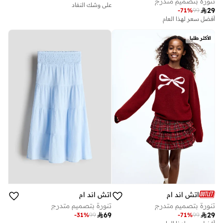
تنورة بتصميم متدرج
على وشك النفاد

29
-
71
%
99
أفضل سعر لهذا العام
الأكثر طلبا
اتش اند ام
اتش اند ام
تنورة بتصميم متدرج
تنورة بتصميم متدرج

69

29
-
31
%
99
-
71
%
99