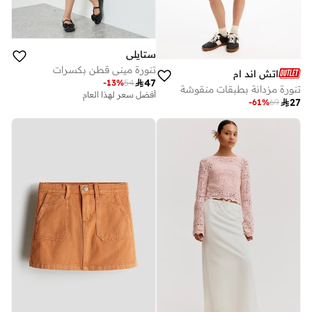
ستايلي
تنورة ميني قطن بكسرات
اتش اند ام

47
-
13
%
54
تنورة مزدانة بطبقات منقوشة
أفضل سعر لهذا العام

27
-
61
%
69