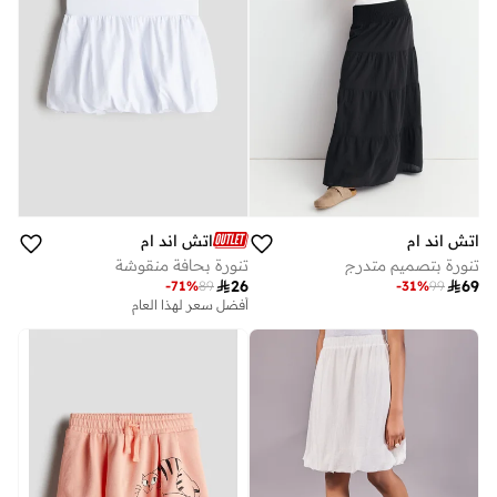
اتش اند ام
اتش اند ام
تنورة بتصميم متدرج
تنورة بحافة منقوشة

26

69
-
71
%
89
-
31
%
99
أفضل سعر لهذا العام