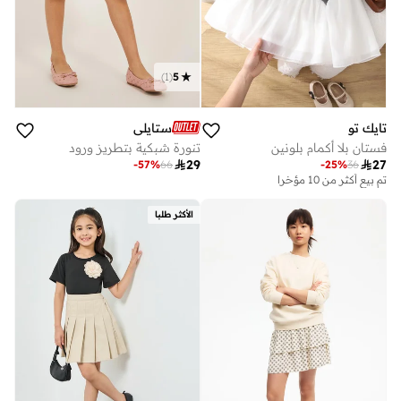
)
1
(
5
تايك تو
ستايلي
فستان بلا أكمام بلونين
تنورة شبكية بتطريز ورود

29

27
-
57
%
66
-
25
%
36
تم بيع أكثر من 10 مؤخرا
الأكثر طلبا