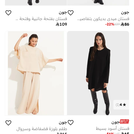
جون
جون
فستان ميدي بديكون بتفاصيل مضلعة
فستان بفتحة جانبية وفتحة رقبة دائرية

109

86
-
22
%
109
)
1
(
4
جون
جون
فستان أسود بسيط
طقم بلوزة فضفاضة وسروال

65
-
56
%
145