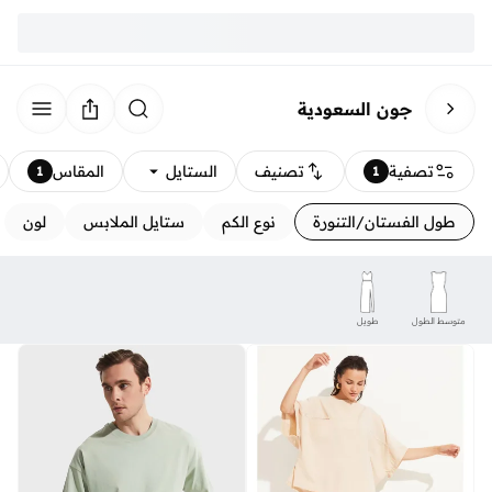
جون السعودية
تصفية
تصنيف
الستايل
المقاس
1
1
طول الفستان/التنورة
نوع الكم
ستايل الملابس
لون
متوسط الطول
طويل