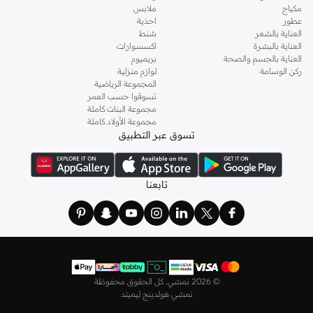
مكياج
ملابس
الماركات مثل أويشو و
كارين ميلين
و
مانجو
و
ريس
وتألقي في عطلة نهاية الأسبوع وأثناء
عطور
احذية
ذهابك إلى العمل وفي السهرات والمناسبات المتنوعة.
العناية بالشعر
شنط
العناية بالبشرة
اكسسوارات
اختاري
فساتين
أنيقة بتصاميم عصرية تناسب ذوقك، بقصّات طويلة أو قصيرة،
العناية بالجسم والصحة
بريميوم
وباستايلات كاجوال أو رسمية. لدينا خيارات متعددة من علامات رائدة مثل
جولدن ابل
ركن الوسامة
لوازم منزلية
المجموعة الرياضية
و
ليتشي
و
نيشات لينين
و
فيمي9
وغيرهم.
تسوقوا حسب العمر
كما لدينا كل ما يتعلق ب
اللانجري
! اختاري من مجموعتنا قطعًا أنثوية مثل
الكورسيه
أو
مجموعة البنات كاملة
مجموعة الأولاد كاملة
أطقم من
لا سينزا
، أو اقتني العبوات الاقتصادية التي تحتوي على كافة القطع الأساسية.
تسوق عبر التطبيق
ولدينا أيضًا
ملابس نوم نسائية
مريحة، بما في ذلك قمصان النوم والبيجامات من علامات
مثل
نعومي
وغيرها.
استعدي لأجواء الصيف مع مجموعتنا من ملابس السباحة التي تضم كل ما تحتاجينه،
تابعنا
بداية من
بيكيني
القطعتين بجميع المقاسات وحتى المايوهات ذات القطعة الواحدة وكافة
مستلزمات الشاطئ أو المسبح.
تسوق أزياء رجالية بتصاميم راقية في السعودية
تألق بأفضل إطلالة مع مجموعة متكاملة من الملابس الرجالية. ستجد لدينا كل ما تحتاجه
من علامات رائدة مثل
تمبرلاند
و
لاكوست
و
غانت
و
جيوردانو
وغيرها، لتكون دائمًا في أبهى
©
2026 نمشي. كل الحقوق محفوظة
صورة سواء كنت متوجهاً إلى عملك أو تقضي عطلة نهاية الأسبوع برفقة أصدقائك
نمشي هولدينج ليميتد
وعائلتك.