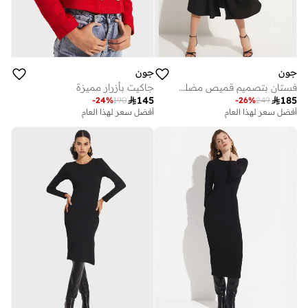
جون
جون
فستان بتصميم قميص مضلع بأزرار للإغلاق
جاكيت بأزرار مميزة

145

185
-
24
%
190
-
26
%
249
أفضل سعر لهذا العام
أفضل سعر لهذا العام