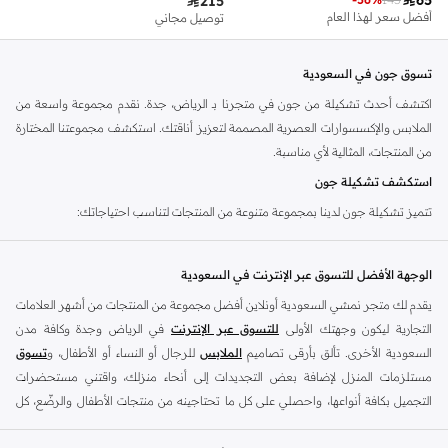

215
أفضل سعر لهذا العام
توصيل مجاني
تسوق جون في السعودية
اكتشف أحدث تشكيلة من جون في متجرنا بـ الرياض، جدة. نقدم مجموعة واسعة من
الملابس والإكسسوارات العصرية المصممة لتعزيز أناقتك. استكشف مجموعتنا المختارة
من المنتجات، المثالية لأي مناسبة.
استكشف تشكيلة جون
تتميز تشكيلة جون لدينا بمجموعة متنوعة من المنتجات لتناسب احتياجاتك:
الملابس:
من القطع الأساسية اليومية إلى القطع المميزة، ابحث عن ملابس تناسب
أسلوب حياتك.
الوجهة الأفضل للتسوق عبر الإنترنت في السعودية
الإكسسوارات:
أكمل إطلالتك مع إكسسواراتنا الأنيقة، بما في ذلك الحقائب والقبعات
يقدم لك متجر نمشي السعودية أونلاين أفضل مجموعة من المنتجات من أشهر العلامات
والمزيد.
التجارية ليكون وجهتك الأولى
للتسوق عبر الإنترنت
في الرياض وجدة وكافة مدن
السعودية الأخرى. تألق بأرقى تصاميم
الملابس
للرجال أو النساء أو الأطفال، و
تسوق
لماذا تختار جون؟
مستلزمات المنزل لإضافة بعض التجديدات إلى أنحاء منزلك، واقتني مستحضرات
تشتهر جون بالتزامها بالجودة والتصميم المعاصر. يمكنك توقع مواد متينة وأنماط
التجميل بكافة أنواعها، واحصلي على كل ما تحتاجينه من منتجات الأطفال والرضّع، كل
عصرية تقدم قيمة رائعة. تسوق تشكيلة جون اليوم واستمتع بالموضة التي تحدث فرقًا.
ذلك وأكثر في مكان واحد.
ابحث عن أسلوبك