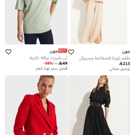
جون
جون
تي شيرت بياقة دائرية
طقم بلوزة فضفاضة وسروال

49
-
58
%
115

215
أفضل سعر لهذا العام
توصيل مجاني