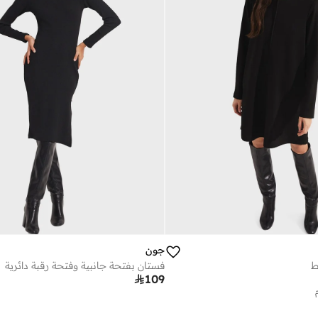
جون
ط
فستان بفتحة جانبية وفتحة رقبة دائرية

109