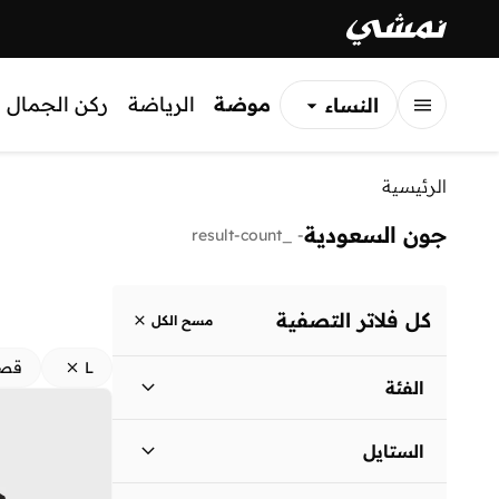
موضة
الرياضة
ركن الجمال
النساء
الرجال
الرئيسية
الأطفال
جون السعودية
_result-count
-
كل فلاتر التصفية
مسح الكل
L
قصي
الفئة
نساء
)
2
(
الستايل
كاجوال
(
1
)