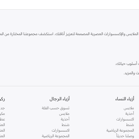
لابس والإكسسوارات العصرية المصممة لتعزيز أناقتك. استكشف مجموعتنا المختارة من المنتج
ب أسلوب حياتك.
ت والمزيد.
رية تقدم قيمة رائعة. تسوق تشكيلة جون اليوم واستمتع بالموضة التي تحدث فرقًا.
أزياء النساء
أزياء الرجال
ركن
ملابس
تسوق حسب الفئة
جدي
متعددة الاستخدامات. تصفح مجموعتنا للعثور على قطع تعبر عن شخصيتك الفريدة. تسوق جون
أحذية
ملابس
مكي
اكسسوارات
أحذية
عطو
شنط
شنط
العن
المجموعة الرياضية
اكسسوارات
العن
وصلنا حديثاً
المجموعة الرياضية
الع