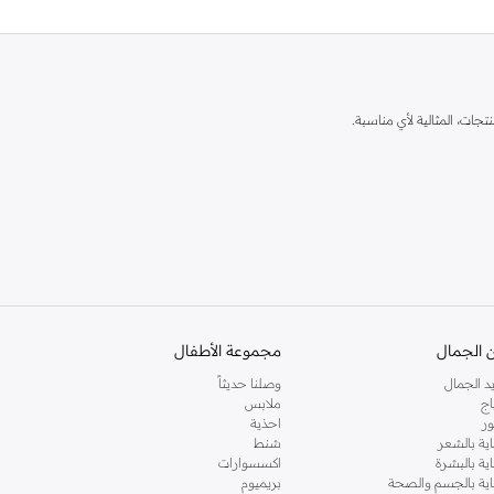
ات، المثالية لأي مناسبة.
 الجمال
مجموعة الأطفال
د الجمال
وصلنا حديثاً
 في السعودية للحصول على أفضل تشكيلة.
اج
ملابس
ر
احذية
اية بالشعر
شنط
اية بالبشرة
اكسسوارات
ناية بالجسم والصحة
بريميوم