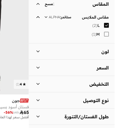
المقاس
1
مسح
لباس يومي
(
1
)
مقاس الملابس
ستاندر
:
ALPHA
)
2
(
L
)
1
(
M
لون
أسود
(
2
)
السعر
السعر الأقل
السعر الأعلى
التخفيض
)
1
(
4


المنتجات المخفضة فقط
(
1
)
انطلق
نوع التوصيل
جون
المنتجات غير المخفضة فقط
(
1
)
فستان أسود بسي
توصيل دولي
(
1
)

65
-
56
%
145
طول الفستان/التنورة
أفضل سعر لهذا العام
توصيل قياسي
(
1
)
متوسط الطول
(
2
)