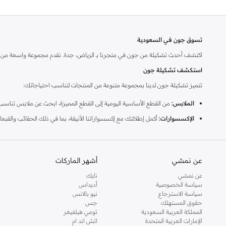
تسوق جون في السعودية
اكتشف أحدث تشكيلة من جون في متجرنا بـ الرياض، جدة. نقدم مجموعة واسعة من الم
استكشف تشكيلة جون
تتميز تشكيلة جون لدينا بمجموعة متنوعة من المنتجات لتناسب احتياجاتك:
الملابس:
من القطع الأساسية اليومية إلى القطع المميزة، ابحث عن ملابس تناس
الإكسسوارات:
أكمل إطلالتك مع إكسسواراتنا الأنيقة، بما في ذلك الحقائب والقبعا
لماذا تختار جون؟
تشتهر جون بالتزامها بالجودة والتصميم المعاصر. يمكنك توقع مواد متينة وأنماط عص
عن نمشي
أشهر الماركات
ابحث عن أسلوبك
عن نمشي
نايك
سواء كنت تبحث عن ملابس يومية أو شيء مميز، تقدم علامة جون التجارية خيارات 
سياسة الخصوصية
أديداس
سياسة الاسترجاع
نيو بالانس
حقوق المستهلك
جس
المملكة العربية السعودية
تومي هيلفيغر
الإمارات العربية المتحدة
اتش اند ام