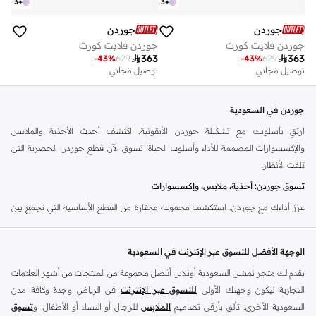
3
+
3
+
جوردن
جوردن
جوردن فلايت كورت
جوردن فلايت كورت

363

363
-
43
%
629
-
43
%
629
توصيل مجاني
توصيل مجاني
جوردن في السعودية
ارتقِ بأسلوبك مع تشكيلة جوردن الأيقونية. اكتشف أحدث الأحذية والملابس
والإكسسوارات المصممة للأداء وأسلوب الحياة. تسوق الآن قطع جوردن الحصرية التي
تلفت الأنظار.
تسوق جوردن: أحذية، ملابس، وإكسسوارات
عزز أداءك مع جوردن. استكشف مجموعة مختارة من القطع الأساسية التي تجمع بين
تراث رياضة كرة السلة واتجاهات الموضة الحديثة. من الأحذية الأسطورية إلى الملابس
الرياضية المريحة، ابحث عن ما يناسبك.
الوجهة الأفضل للتسوق عبر الإنترنت في السعودية
أحذية جوردن الرياضية
يقدم لك متجر نمشي السعودية أونلاين أفضل مجموعة من المنتجات من أشهر العلامات
استمتع بإرث أحذية جوردن الرياضية. كل زوج يوفر راحة فائقة وتصميمًا أيقونيًا وارتباطًا
التجارية ليكون وجهتك الأولى
للتسوق عبر الإنترنت
في الرياض وجدة وكافة مدن
بتاريخ كرة السلة. اعثر على أحدث الإصدارات والأنماط الكلاسيكية.
السعودية الأخرى. تألق بأرقى تصاميم
الملابس
للرجال أو النساء أو الأطفال، و
تسوق