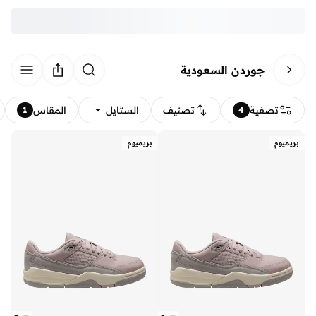
جوردن السعودية
تصفية
تصنيف
الستايل
المقاس
1
4
بريميوم
بريميوم