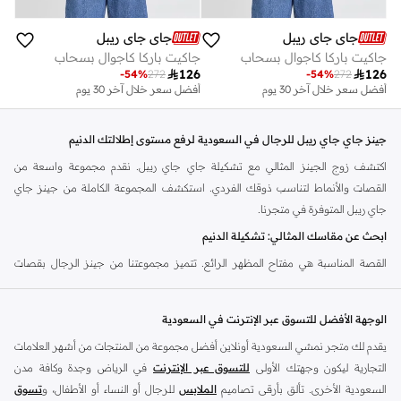
جاي جاي ريبل
جاي جاي ريبل
جاكيت باركا كاجوال بسحاب
جاكيت باركا كاجوال بسحاب

126

126
-
54
%
272
-
54
%
272
أفضل سعر خلال آخر 30 يوم
أفضل سعر خلال آخر 30 يوم
جينز جاي جاي ريبل للرجال في السعودية لرفع مستوى إطلالتك الدنيم
اكتشف زوج الجينز المثالي مع تشكيلة جاي جاي ريبل. نقدم مجموعة واسعة من
القصات والأنماط لتناسب ذوقك الفردي. استكشف المجموعة الكاملة من جينز جاي
جاي ريبل المتوفرة في متجرنا.
ابحث عن مقاسك المثالي: تشكيلة الدنيم
القصة المناسبة هي مفتاح المظهر الرائع. تتميز مجموعتنا من جينز الرجال بقصات
متنوعة مصممة لتناسب أسلوبك الشخصي. اختر من بين أنماط مختلفة في تشكيلة
جاي جاي ريبل.
الوجهة الأفضل للتسوق عبر الإنترنت في السعودية
سليم سكيني (Slim & Skinny):
خيار عصري لمظهر أنيق ومحدد. يتناسب جيدًا مع
يقدم لك متجر نمشي السعودية أونلاين أفضل مجموعة من المنتجات من أشهر العلامات
الملابس الكاجوال وشبه الرسمية.
التجارية ليكون وجهتك الأولى
للتسوق عبر الإنترنت
في الرياض وجدة وكافة مدن
ستريت ريجولار (Straight & Regular):
قصة كلاسيكية ومريحة. هذا الخيار المتنوع
السعودية الأخرى. تألق بأرقى تصاميم
الملابس
للرجال أو النساء أو الأطفال، و
تسوق