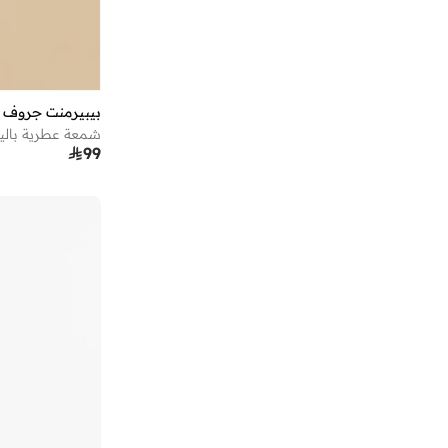
بيبيرمنت جروف
شمعة عطرية باليا

99