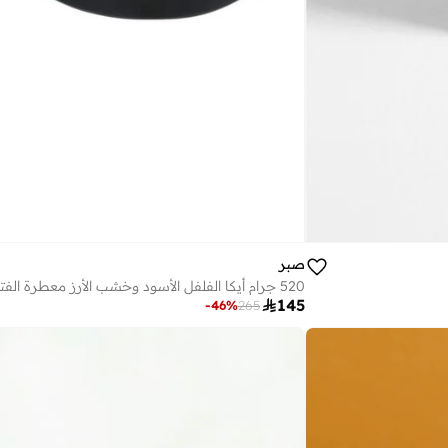
صبر
520 جرام أيكا الفلفل الأسود وخشب الأرز معطرة الفتيل شمعة

145
-
46
%
265