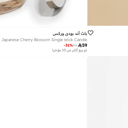
باث آند بودي وركس
Japanese Cherry Blossom Single Wick Candle

59
-
31
%
85
تم بيع أكثر من 10 مؤخرا
على وشك النفاد
تم بيع أكثر من 10 مؤخرا
على وشك النفاد