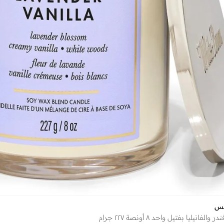
كس
فانيليا بفتيل واحد ٨ أونصة ٢٢٧ جرام