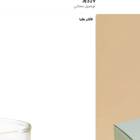

319
توصيل مجاني
الأكثر طلبا