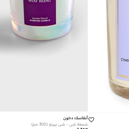
أنفاسك دخون
شمعة شي - شي بيينغ (300 جم)