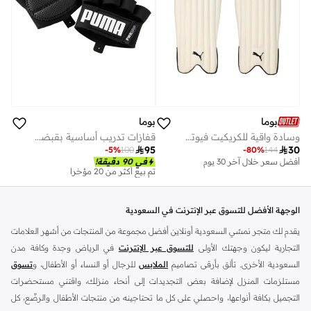
بوما
بوما
وسادة واقية للكريكيت فيوتشر 5
قفازات تدريب أساسية بقبضة مقطوعة الأصابع

95

30
-
5
%
100
-
80
%
144
أفضل سعر خلال آخر 30 يوم
في 90 دقيقة!
تم بيع أكثر من 20 مؤخرا
الوجهة الأفضل للتسوق عبر الإنترنت في السعودية
يقدم لك متجر نمشي السعودية أونلاين أفضل مجموعة من المنتجات من أشهر العلامات
التجارية ليكون وجهتك الأولى
للتسوق عبر الإنترنت
في الرياض وجدة وكافة مدن
السعودية الأخرى. تألق بأرقى تصاميم
الملابس
للرجال أو النساء أو الأطفال، و
تسوق
مستلزمات المنزل لإضافة بعض التجديدات إلى أنحاء منزلك، واقتني مستحضرات
التجميل بكافة أنواعها، واحصلي على كل ما تحتاجينه من منتجات الأطفال والرضّع، كل