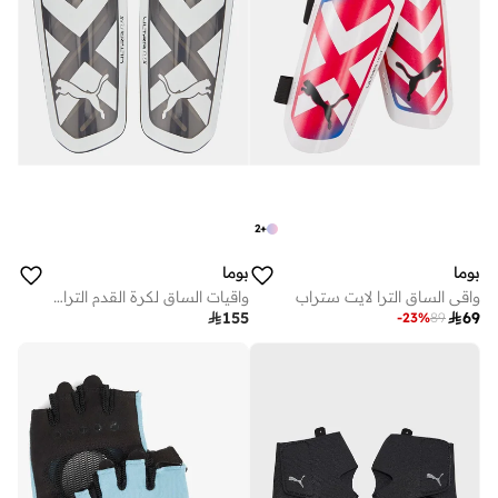
2
+
بوما
بوما
واقي الساق الترا لايت ستراب
واقيات الساق لكرة القدم الترا فليكس سليف

155

69
-
23
%
89