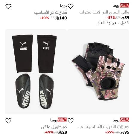
بوما
بوما
واقي الساق الترا لايت ستراب
قفازات تر الأساسية

39
-
57
%
89

140
-
10
%
155
أفضل سعر لهذا العام
بوما
بوما
قفازات التدريب الأساسية المفاهيم النشطة
كم طويل ملكي

95

28
-
35
%
145
-
69
%
90