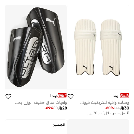
بوما
بوما
واقيات ساق خفيفة الوزن بحزام
وسادة واقية للكريكيت فيوتشر 5

28

30
-
69
%
90
-
80
%
144
أفضل سعر خلال آخر 30 يوم
للجنسين