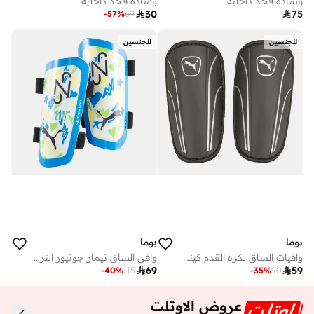
وسادة فخذ داخلية
وسادة فخذ داخلية

30

75
-
57
%
69
للجنسين
للجنسين
بوما
بوما
واقيات الساق لكرة القدم كينج سليف
واقي الساق نيمار جونيور الترا لايت ستراب

69

59
-
40
%
115
-
35
%
90
عروض الاوتلت