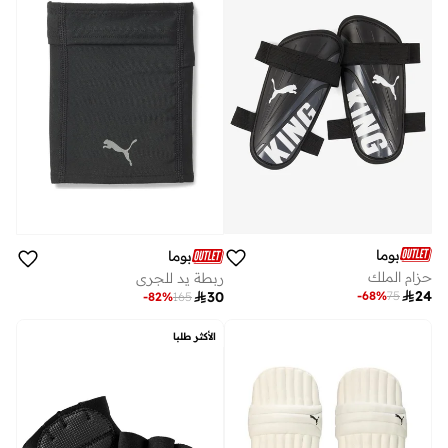
بوما
بوما
حزام الملك
ربطة يد للجري

24
-
68
%
75

30
-
82
%
165
الأكثر طلبا