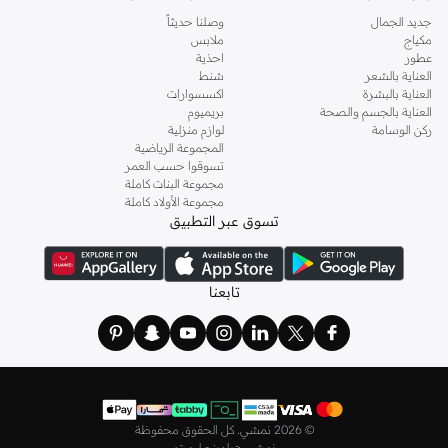
جديد الجمال
وصلنا حديثاً
اطلعي على تشكيلة متكاملة من
الكنزات
والبلوزات والقمصان والتيشيرتات، من أفضل
مكياج
ملابس
الماركات مثل أويشو و
كارين ميلين
و
مانجو
و
ريس
وتألقي في عطلة نهاية الأسبوع وأثناء
عطور
احذية
ذهابك إلى العمل وفي السهرات والمناسبات المتنوعة.
العناية بالشعر
شنط
العناية بالبشرة
اكسسوارات
اختاري
فساتين
أنيقة بتصاميم عصرية تناسب ذوقك، بقصّات طويلة أو قصيرة،
العناية بالجسم والصحة
بريميوم
وباستايلات كاجوال أو رسمية. لدينا خيارات متعددة من علامات رائدة مثل
جولدن ابل
ركن الوسامة
لوازم منزلية
المجموعة الرياضية
و
ليتشي
و
نيشات لينين
و
فيمي9
وغيرهم.
تسوقوا حسب العمر
كما لدينا كل ما يتعلق ب
اللانجري
! اختاري من مجموعتنا قطعًا أنثوية مثل
الكورسيه
أو
مجموعة البنات كاملة
مجموعة الأولاد كاملة
أطقم من
لا سينزا
، أو اقتني العبوات الاقتصادية التي تحتوي على كافة القطع الأساسية.
تسوق عبر التطبيق
ولدينا أيضًا
ملابس نوم نسائية
مريحة، بما في ذلك قمصان النوم والبيجامات من علامات
مثل
نعومي
وغيرها.
استعدي لأجواء الصيف مع مجموعتنا من ملابس السباحة التي تضم كل ما تحتاجينه،
تابعنا
بداية من
بيكيني
القطعتين بجميع المقاسات وحتى المايوهات ذات القطعة الواحدة وكافة
مستلزمات الشاطئ أو المسبح.
تسوق أزياء رجالية بتصاميم راقية في السعودية
تألق بأفضل إطلالة مع مجموعة متكاملة من الملابس الرجالية. ستجد لدينا كل ما تحتاجه
من علامات رائدة مثل
تمبرلاند
و
لاكوست
و
غانت
و
جيوردانو
وغيرها، لتكون دائمًا في أبهى
©
2026 نمشي. كل الحقوق محفوظة
صورة سواء كنت متوجهاً إلى عملك أو تقضي عطلة نهاية الأسبوع برفقة أصدقائك
نمشي هولدينج ليميتد