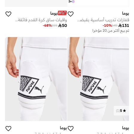
2
+
بوما
بوما
قفازات تدريب أساسية بقبضة مقطوعة الأصابع
واقيات ساق كرة القدم فائقة المرونة

50

131
-
68
%
155
-
10
%
145
تم بيع أكثر من 20 مؤخرا
)
1
(
5
بوما
بوما