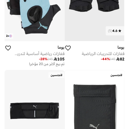
)
5
(
4.6
2
+
بوما
بوما
قفازات للتدريبات الرياضية
قفازات رياضية أساسية لتدريب الجيم بفتحات للأصابع

105

82
-
28
%
145
-
44
%
145
تم بيع أكثر من 20 مؤخرا
للجنسين
للجنسين