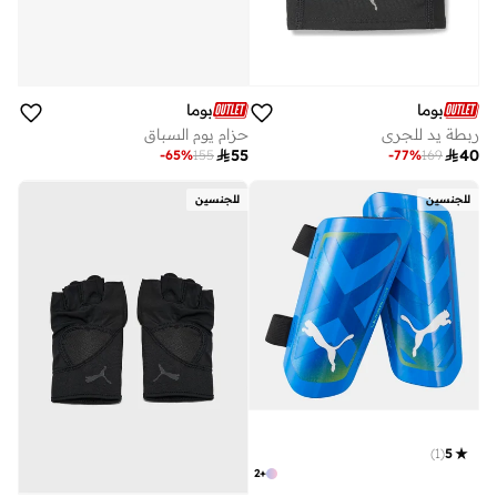
بوما
بوما
ربطة يد للجري
حزام يوم السباق

55

40
-
65
%
155
-
77
%
169
للجنسين
للجنسين
)
1
(
5
2
+