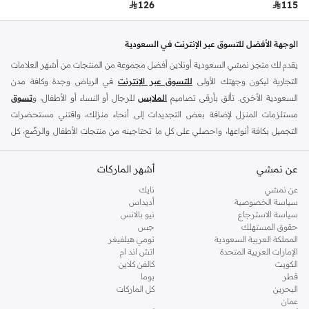

126

115
الوجهة الأفضل للتسوق عبر الإنترنت في السعودية
يقدم لك متجر نمشي السعودية أونلاين أفضل مجموعة من المنتجات من أشهر العلامات
التجارية ليكون وجهتك الأولى
للتسوق عبر الإنترنت
في الرياض وجدة وكافة مدن
السعودية الأخرى. تألق بأرقى تصاميم
الملابس
للرجال أو النساء أو الأطفال، و
تسوق
مستلزمات المنزل لإضافة بعض التجديدات إلى أنحاء منزلك، واقتني مستحضرات
التجميل بكافة أنواعها، واحصلي على كل ما تحتاجينه من منتجات الأطفال والرضّع، كل
ذلك وأكثر في مكان واحد.
عن نمشي
أفضل العلامات التجارية في السعودية
أشهر الماركات
يضم متجر نمشي السعودية أونلاين مجموعة ضخمة من المنتجات من أفضل العلامات
عن نمشي
نايك
سياسة الخصوصية
أديداس
التجارية، بداية من الأزياء وحتى مستلزمات المنزل. ستجد لدينا كل ما ترغب به من
سياسة الاسترجاع
نيو بالانس
الملابس والأحذية والإكسسوارات وكافة احتياجاتك الأخرى من علامات رائدة مثل:
حقوق المستهلك
جس
ديفاكتو
، و
ديزل
، و
بيير كاردان
، و
تومي هيلفيغر
، و
ريفر ايلاند
، و
جوكي
، و
لي كوبر
،
المملكة العربية السعودية
تومي هيلفيغر
الإمارات العربية المتحدة
اتش اند ام
و
مايكل كورس
، و
بيفرلي هيلز بولو كلوب
، و
أمريكان إيجل
، و
كالفن كلاين
، و
بولو رالف
الكويت
كالفن كلاين
لورين
، و
دكني
وغيرهم الكثير.
قطر
بوما
البحرين
كل الماركات
كما ستجد ملابس للكبار والأطفال لدى نمشي السعودية من علامات مثل
ريزرفد
،
عمان
وماركات خاصة بالأطفال مثل
كارز
وأخرى للرضع مثل
مذركير
. وامنح منزلك لمسة أناقة