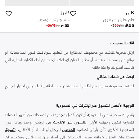
كليرز
كليرز
قلم جليتر - زهري
قلم جليتر - زهري

55

55
-
36
%
85
-
36
%
85
أقلام السعودية
ارتقِ بتجربة كتابتك مع مجموعتنا المختارة من الأقلام. سواء كنت تدون الملاحظات، أو
توقع على مستندات هامة، أو تطلق العنان لإبداعك، ابحث عن أداة الكتابة المثالية التي
تناسب أسلوبك واحتياجاتك.
ابحث عن قلمك المثالي
اكتشف مجموعة متنوعة من الأقلام المصممة للراحة والدقة والأناقة. يلبي اختيارنا جميع
التفضيلات، مما يضمن تجربة كتابة سلسة ومرضية.
أقلام حبر جاف
الوجهة الأفضل للتسوق عبر الإنترنت في السعودية
الخيار اليومي الموثوق. استمتع بتدفق حبر ثابت ومتانة لجميع مهام الكتابة الخاصة بك.
يقدم لك متجر نمشي السعودية أونلاين أفضل مجموعة من المنتجات من أشهر العلامات
أقلام حبر جل
التجارية ليكون وجهتك الأولى
للتسوق عبر الإنترنت
في الرياض وجدة وكافة مدن
السعودية الأخرى. تألق بأرقى تصاميم
الملابس
للرجال أو النساء أو الأطفال، و
تسوق
جرّب الألوان الزاهية والكتابة السلسة والخالية من التقطيع. مثالية للمشاريع الإبداعية
مستلزمات المنزل لإضافة بعض التجديدات إلى أنحاء منزلك، واقتني مستحضرات
وإضافة لمسة من الألوان إلى ملاحظاتك.