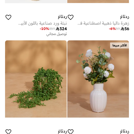
ردتاغ
ردتاغ
زهرة داليا ذهبية اصطناعية في أصيص (ارتفاع 17 سم × عرض 25 سم)
نبتة ورد صناعية باللون الأبيض في وعاء سيراميك

324

56
-
10
%
359
-
6
%
59
توصيل مجاني
الأكثر مبيعا
ردتاغ
ردتاغ