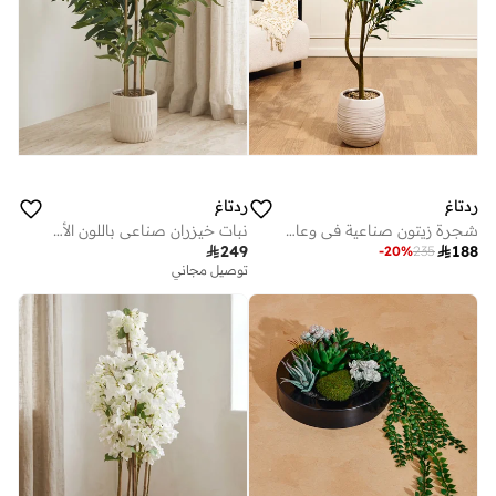
ردتاغ
ردتاغ
شجرة زيتون صناعية في وعاء سيراميك 125سم
نبات خيزران صناعي باللون الأبيض في أصيص سيراميك

249

188
-
20
%
235
توصيل مجاني