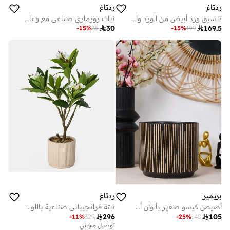
ردتاغ
ردتاغ
تنسيق ورد أبيض من الورد والليلي
نبات روزماري صناعي مع وعاء باللون الأخضر

30

169.5
-
15
%
35
-
15
%
199
بريمير
ردتاغ
أصيص كيسو صغير بألوان أسود وكريمي
نبتة فرانجيباني صناعية باللون الأبيض في وعاء سيراميك

296

105
-
11
%
329
-
25
%
140
توصيل مجاني