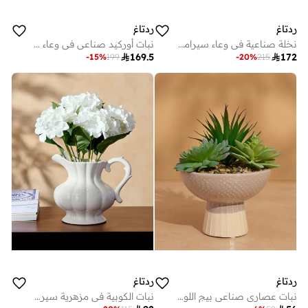
ردتاغ
ردتاغ
نخلة صناعية في وعاء سيراميك 120سم
نبات أوركيد صناعي في وعاء ذهبي بارتفاع 65 سم وقطر 60 سم

169.5

172
-
15
%
199
-
20
%
215
ردتاغ
ردتاغ
نبات عصاري صناعي بيج اللون ذو ملمس مميز في وعاء بقاعدة (22 سم ارتفاع × 19 سم عمق)
نبات الكوبية في مزهرية سيراميك باللون الأبيض