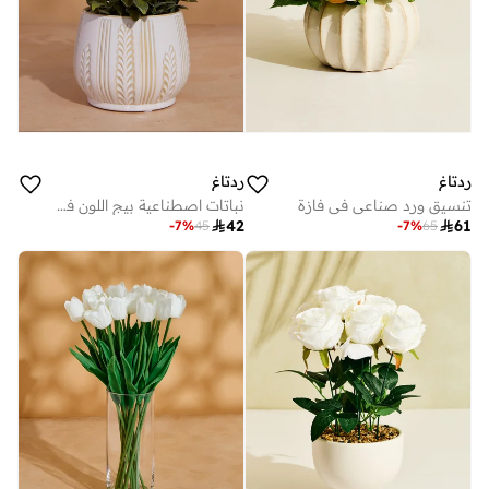
ردتاغ
ردتاغ
تنسيق ورد صناعي في فازة
نباتات اصطناعية بيج اللون في أصيص سيراميك – 25 سم

42

61
-
7
%
45
-
7
%
65