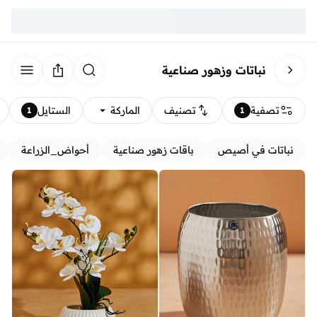
نباتات وزهور صناعية
تصفية
تصنيف
الماركة
الستايل
1
1
نباتات في أصيص
باقات زهور صناعية
أحواض_الزراعة