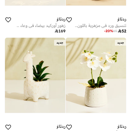
ردتاغ
ردتاغ
تنسيق ورد في مزهرية باللون البرتقالي
زهور أوركيد بيضاء في وعاء سيراميك ذهبي

169

52
-
20
%
65
جديد
جديد
ردتاغ
ردتاغ