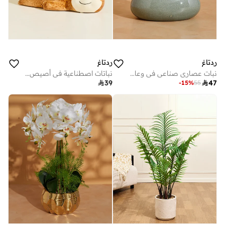
ردتاغ
ردتاغ
نبات عصاري صناعي في وعاء سيراميك باللون الأخضر
نباتات اصطناعية في أصيص على شكل حيوان الكسلان

39

47
-
15
%
55