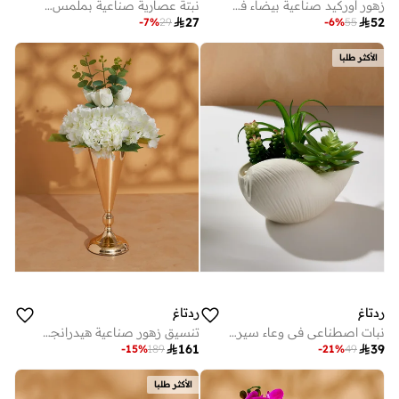
زهور أوركيد صناعية بيضاء في أصيص سيراميك
نبتة عصارية صناعية بملمس بارز في أصيص على شكل زرافة باللون البيج

27

52
-
7
%
29
-
6
%
55
الأكثر طلبا
ردتاغ
ردتاغ
نبات اصطناعي في وعاء سيراميك باللون الأخضر
تنسيق زهور صناعية هيدرانجيا وتوليب باللون الأبيض في فازة ذهبية 60 × 35 سم

161

39
-
15
%
189
-
21
%
49
الأكثر طلبا