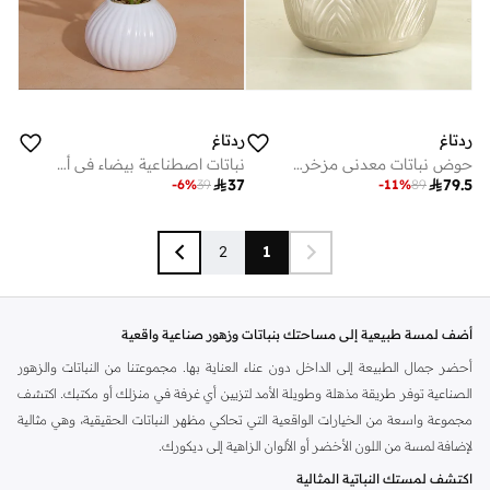
ردتاغ
ردتاغ
حوض نباتات معدني مزخرف باللون الفضي
نباتات اصطناعية بيضاء في أصيص سيراميك – 25 سم

37

79.5
-
6
%
39
-
11
%
89
2
1
أضف لمسة طبيعية إلى مساحتك بنباتات وزهور صناعية واقعية
أحضر جمال الطبيعة إلى الداخل دون عناء العناية بها. مجموعتنا من النباتات والزهور
الصناعية توفر طريقة مذهلة وطويلة الأمد لتزيين أي غرفة في منزلك أو مكتبك. اكتشف
مجموعة واسعة من الخيارات الواقعية التي تحاكي مظهر النباتات الحقيقية، وهي مثالية
لإضافة لمسة من اللون الأخضر أو الألوان الزاهية إلى ديكورك.
اكتشف لمستك النباتية المثالية