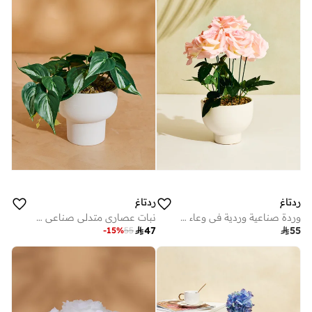
ردتاغ
ردتاغ
وردة صناعية وردية في وعاء سيراميك
نبات عصاري متدلي صناعي مع وعاء باللون الأخضر

47

55
-
15
%
55