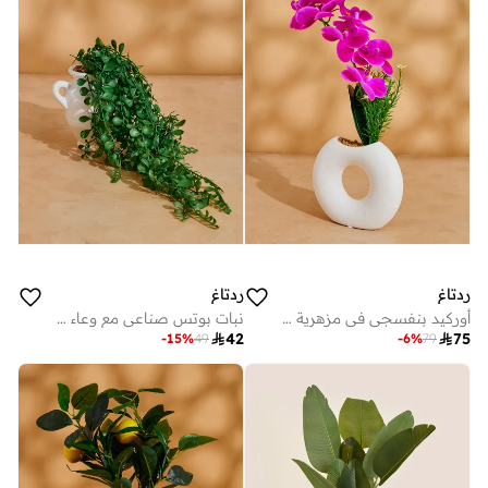
ردتاغ
ردتاغ
أوركيد بنفسجي في مزهرية دائرية
نبات بوتس صناعي مع وعاء باللون الأخضر

42

75
-
15
%
49
-
6
%
79