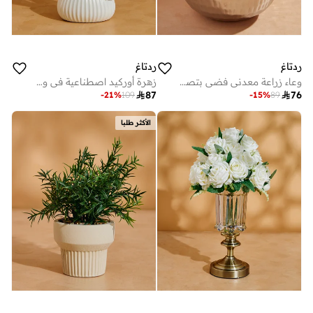
ردتاغ
ردتاغ
وعاء زراعة معدني فضي بتصميم مطروق
زهرة أوركيد اصطناعية في وعاء خزفي باللون الأبيض

87

76
-
21
%
109
-
15
%
89
الأكثر طلبا