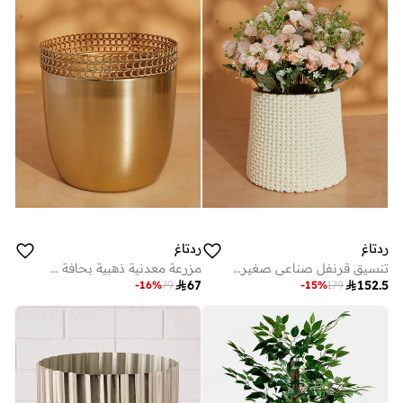
ردتاغ
ردتاغ
تنسيق قرنفل صناعي صغير باللون الوردي الناعم في أصيص سيراميك 50 × 50 سم
مزرعة معدنية ذهبية بحافة سلسلة (مقاس M)

67

152.5
-
16
%
79
-
15
%
179