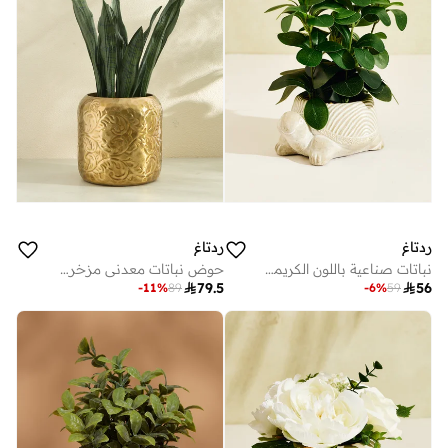
ردتاغ
ردتاغ
نباتات صناعية باللون الكريمي في أصيص على شكل سلحفاة
حوض نباتات معدني مزخرف باللون الذهبي

79.5

56
-
11
%
89
-
6
%
59