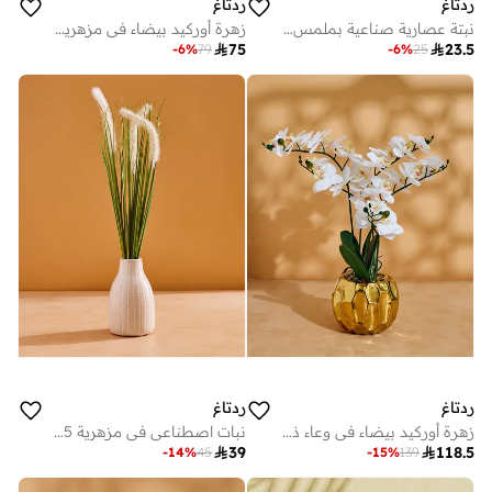
ردتاغ
ردتاغ
نبتة عصارية صناعية بملمس بارز في أصيص على شكل قنفذ باللون البني
زهرة أوركيد بيضاء في مزهرية دائرية 50 × 40 سم

75

23.5
-
6
%
79
-
6
%
25
ردتاغ
ردتاغ
زهرة أوركيد بيضاء في وعاء ذهبي 55 × 50 سم
نبات اصطناعي في مزهرية 45 سم

39

118.5
-
14
%
45
-
15
%
139