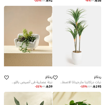

92

56
-
20
%
115
-
6
%
59
ردتاغ
ردتاغ
نبات دراكاينا مارجيناتا الاصطناعي في أصيص 135 سم
نبتة عصارية في أصيص باللون الأخضر

39

195
-
21
%
49
-
15
%
229