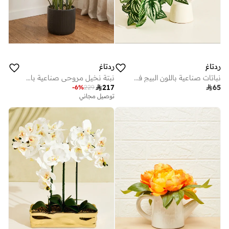
ردتاغ
ردتاغ
نباتات صناعية باللون البيج في أصيص
نبتة نخيل مروحي صناعية باللون الأخضر في وعاء سيراميك أسود

217

65
-
6
%
229
توصيل مجاني