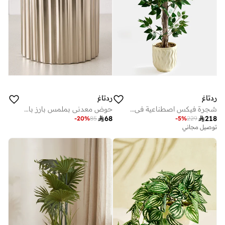
ردتاغ
ردتاغ
شجرة فيكس اصطناعية في وعاء سيراميك 124 سم
حوض معدني بملمس بارز باللون الفضي

68

218
-
20
%
85
-
5
%
229
توصيل مجاني