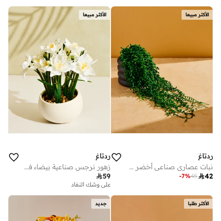
الأكثر مبيعا
الأكثر مبيعا
ردتاغ
ردتاغ
نبات عصاري صناعي أخضر مع وعاء سيراميك، ارتفاع 28 سم × قطر 17 سم
زهور نرجس صناعية بيضاء في وعاء سيراميك

59

42
-
7
%
45
على وشك النفاد
الأكثر طلبا
جديد