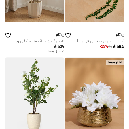
ردتاغ
ردتاغ
نبات عصاري صناعي في وعاء بلاستيكي باللون الأخضر
شجرة جهنمية صناعية في وعاء خزفي 115 سم

329

38.5
-
15
%
45
توصيل مجاني
الأكثر مبيعا