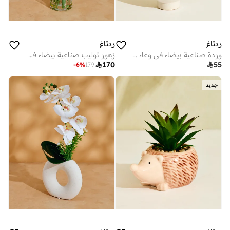
ردتاغ
ردتاغ
وردة صناعية بيضاء في وعاء سيراميك
زهور توليب صناعية بيضاء في مزهرية زجاج

170

55
-
6
%
179
جديد