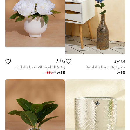
بريمير
ردتاغ
جذع ازهار صناعية انيقة
زهرة الفاوانيا الاصطناعية الكريمية اللون في مزهرية سيراميك – 24 سم

65

60
-
6
%
69