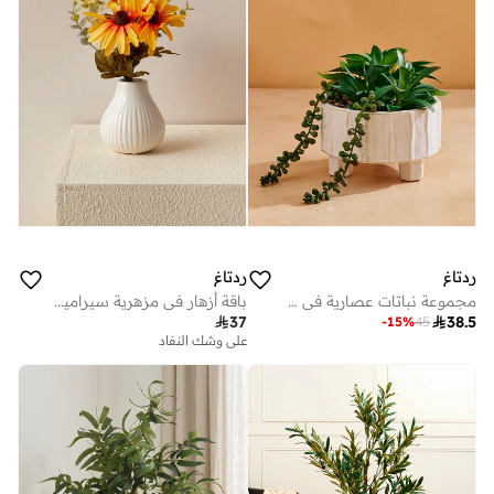
ردتاغ
ردتاغ
مجموعة نباتات عصارية في وعاء كريمي اللون بقاعدة - 16 سم
باقة أزهار في مزهرية سيراميك

37

38.5
-
15
%
45
على وشك النفاد