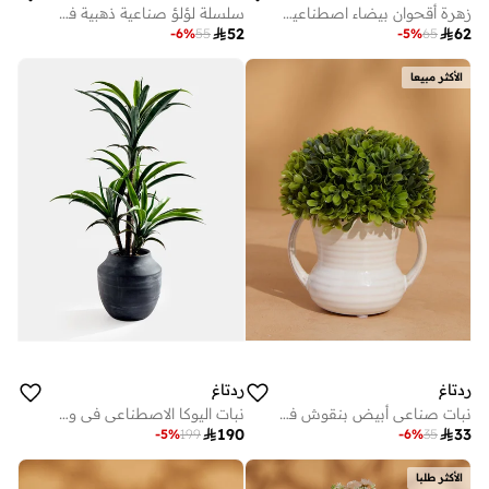
زهرة أقحوان بيضاء اصطناعية في مزهرية سيراميك – 35 سم
سلسلة لؤلؤ صناعية ذهبية في وعاء (40 سم ارتفاع × 15 سم قطر)

52

62
-
6
%
55
-
5
%
65
الأكثر مبيعا
ردتاغ
ردتاغ
نبات صناعي أبيض بنقوش في أصيص (ارتفاع 16 سم × عرض 13 سم)
نبات اليوكا الاصطناعي في وعاء سيراميك بطول 86.5 سم

190

33
-
5
%
199
-
6
%
35
الأكثر طلبا