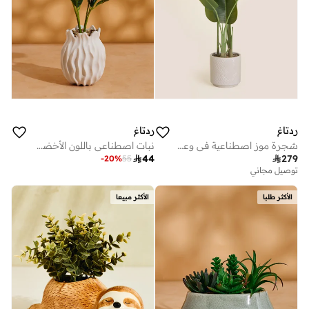
ردتاغ
ردتاغ
شجرة موز اصطناعية في وعاء خزفي 125 سم
نبات اصطناعي باللون الأخضر في مزهرية باللون الأبيض

44

279
-
20
%
55
توصيل مجاني
الأكثر طلبا
الأكثر مبيعا