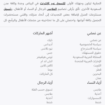
التجارية ليكون وجهتك الأولى
للتسوق عبر الإنترنت
في الرياض وجدة وكافة مدن
السعودية الأخرى. تألق بأرقى تصاميم
الملابس
للرجال أو النساء أو الأطفال، و
تسوق
مستلزمات المنزل لإضافة بعض التجديدات إلى أنحاء منزلك، واقتني مستحضرات
التجميل بكافة أنواعها، واحصلي على كل ما تحتاجينه من منتجات الأطفال والرضّع، كل
ذلك وأكثر في مكان واحد.
عن نمشي
أفضل العلامات التجارية في السعودية
أشهر الماركات
يضم متجر نمشي السعودية أونلاين مجموعة ضخمة من المنتجات من أفضل العلامات
عن نمشي
نايك
سياسة الخصوصية
أديداس
التجارية، بداية من الأزياء وحتى مستلزمات المنزل. ستجد لدينا كل ما ترغب به من
سياسة الاسترجاع
نيو بالانس
الملابس والأحذية والإكسسوارات وكافة احتياجاتك الأخرى من علامات رائدة مثل:
حقوق المستهلك
جس
ديفاكتو
، و
ديزل
، و
بيير كاردان
، و
تومي هيلفيغر
، و
ريفر ايلاند
، و
جوكي
، و
لي كوبر
،
المملكة العربية السعودية
تومي هيلفيغر
الإمارات العربية المتحدة
اتش اند ام
و
مايكل كورس
، و
بيفرلي هيلز بولو كلوب
، و
أمريكان إيجل
، و
كالفن كلاين
، و
بولو رالف
الكويت
كالفن كلاين
لورين
، و
دكني
وغيرهم الكثير.
قطر
بوما
البحرين
كل الماركات
كما ستجد ملابس للكبار والأطفال لدى نمشي السعودية من علامات مثل
ريزرفد
،
عمان
وماركات خاصة بالأطفال مثل
كارز
وأخرى للرضع مثل
مذركير
. وامنح منزلك لمسة أناقة
أزياء النساء
أزياء الرجال
جديدة مع تشكيلة واسعة من ديكورات
ريفا هوم
وغيرها من العلامات الرائدة.
ملابس
تسوق حسب الفئة
تسوقي أزياء نسائية مواكبة للموضة في السعودية
أحذية
ملابس
اكسسوارات
أحذية
إذا كنتِ ترغبين في مواكبة أحدث الصيحات، أو تودين اقتناء قطع أزياء أساسية استعدادًا
شنط
شنط