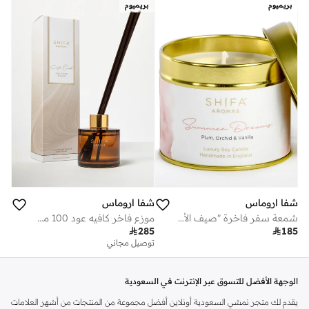
بريميوم
بريميوم
شفا اروماس
شفا اروماس
شمعة سفر فاخرة "صيف الأحلام" - برقوق، أوركيد وفانيليا
موزع فاخر كافيه عود 100 مل - عود، دافانا، وسويد

285

185
توصيل مجاني
الوجهة الأفضل للتسوق عبر الإنترنت في السعودية
يقدم لك متجر نمشي السعودية أونلاين أفضل مجموعة من المنتجات من أشهر العلامات