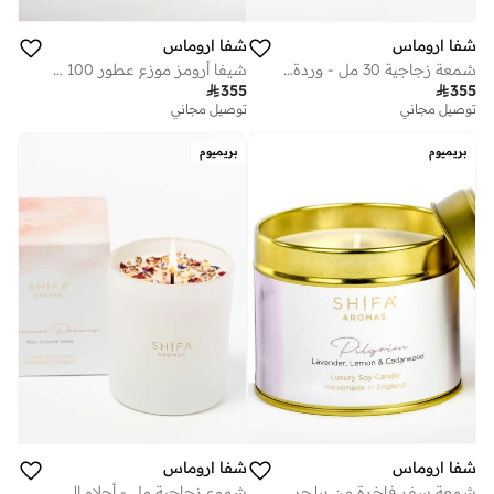
شفا اروماس
شفا اروماس
شمعة زجاجية 30 مل - وردة منتصف الليل
شيفا أرومز موزع عطور 100 مل | لافندر، ليمون وخشب الأرز

355

355
توصيل مجاني
توصيل مجاني
بريميوم
بريميوم
شفا اروماس
شفا اروماس
شمعة سفر فاخرة من بيلجريم - لافندر، ليمون وخشب الأرز
شموع زجاجية مل - أحلام الصيف