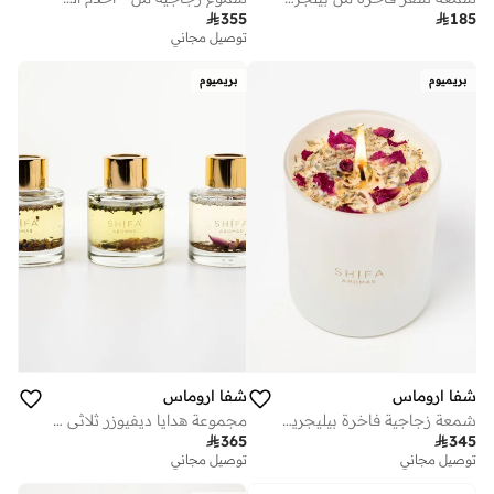

355

185
توصيل مجاني
بريميوم
بريميوم
شفا اروماس
شفا اروماس
شمعة زجاجية فاخرة بيليجريم مل - لافندر، ليمون وخشب الأرز
مجموعة هدايا ديفيوزر ثلاثي - أحلام الصيف، بيلجريم، وردة منتصف الليل

365

345
توصيل مجاني
توصيل مجاني