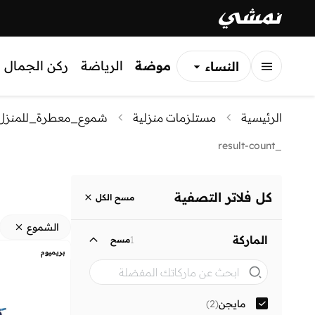
موضة
الرياضة
ركن الجمال
النساء
الرجال
الرئيسية
مستلزمات منزلية
شموع_معطرة_للمنزل
الأطفال
_result-count
كل فلاتر التصفية
مسح الكل
الشموع
الماركة
1
مسح
بريميوم
مايجن
(
2
)