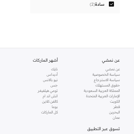
سادة
(
2
)
عن نمشي
أشهر الماركات
عن نمشي
نايك
سياسة الخصوصية
أديداس
سياسة الاسترجاع
نيو بالانس
حقوق المستهلك
جس
المملكة العربية السعودية
تومي هيلفيغر
الإمارات العربية المتحدة
اتش اند ام
الكويت
كالفن كلاين
قطر
بوما
البحرين
كل الماركات
عمان
تسوق عبر التطبيق