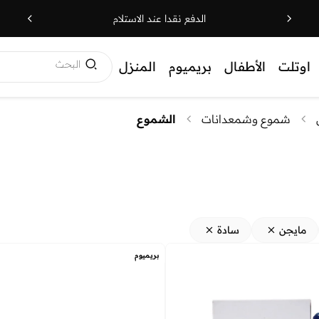
الدفع نقدا عند الاستلام
البحث
اوتلت
الأطفال
بريميوم
المنزل
شموع وشمعدانات
الشموع
مايجن
سادة
بريميوم