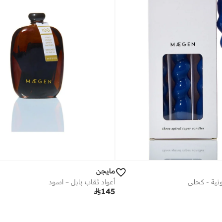
مايجن
نية - كحلي
أعواد ثقاب بابل – اسود

145