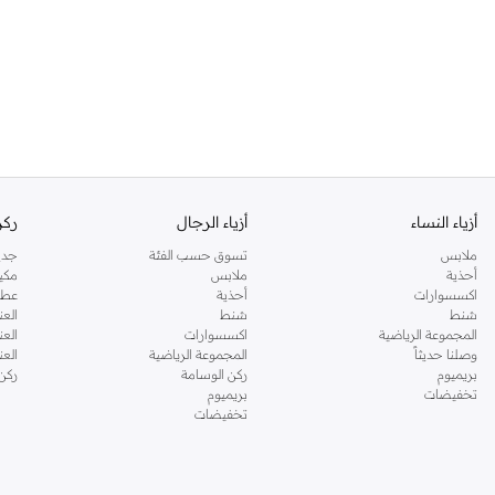
أزياء النساء
أزياء الرجال
ركن
ملابس
تسوق حسب الفئة
جدي
أحذية
ملابس
مكي
اكسسوارات
أحذية
عطو
شنط
شنط
العن
المجموعة الرياضية
اكسسوارات
العن
وصلنا حديثاً
المجموعة الرياضية
الع
بريميوم
ركن الوسامة
ركن
تخفيضات
بريميوم
تخفيضات