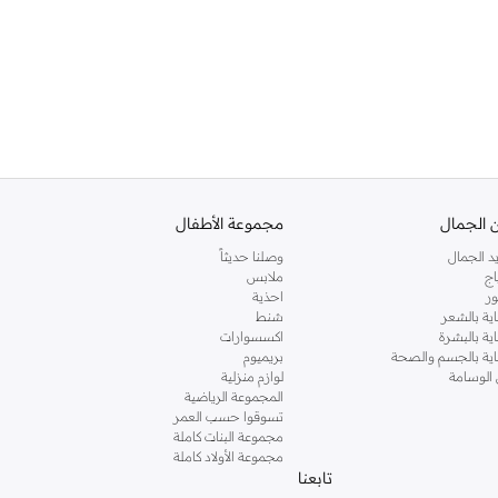
 الجمال
مجموعة الأطفال
د الجمال
وصلنا حديثاً
اج
ملابس
ر
احذية
اية بالشعر
شنط
اية بالبشرة
اكسسوارات
ناية بالجسم والصحة
بريميوم
 الوسامة
لوازم منزلية
المجموعة الرياضية
تسوقوا حسب العمر
مجموعة البنات كاملة
مجموعة الأولاد كاملة
تابعنا