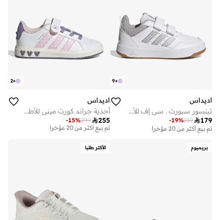
2
+
9
+
اديداس
اديداس
تينسور سبورت . سي إف للأطفال
أحذية جراند كورت ميني للأطفال

255

179
-
15
%
299
-
19
%
219
توصيل مجاني
تم بيع أكثر من 20 مؤخرا
تم بيع أكثر من 20 مؤخرا
توصيل مجاني
تم بيع أكثر من 20 مؤخرا
بريميوم
الأكثر طلبا