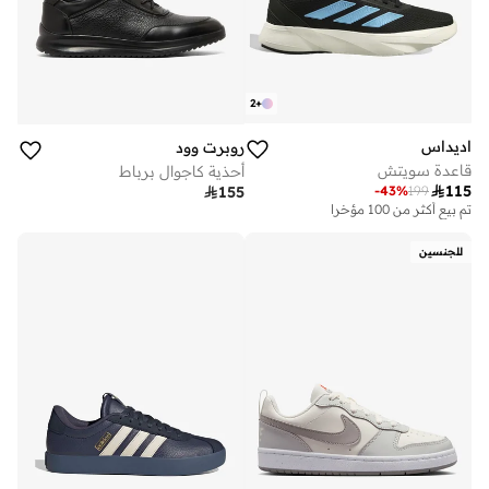
2
+
اديداس
روبرت وود
قاعدة سويتش
أحذية كاجوال برباط

115
-
43
%
199

155
تم بيع أكثر من 100 مؤخرا
للجنسين