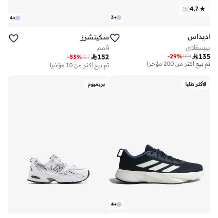
)
6
(
4.7
3
+
4
+
اديداس
سكيتشرز
بيسفلاي
قمم

135
-
29
%
189

152
على وشك النفاد
-
53
%
317
تم بيع أكثر من 200 مؤخرا
تم بيع أكثر من 10 مؤخرا
على وشك النفاد
تم بيع أكثر من 200 مؤخرا
الأكثر طلبا
بريميوم
4
+