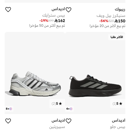
اديداس
ريبوك
بيس سترايك
سنيكرز بيل ويف

162
-
19
%
199

150
-
54
%
323
تم بيع أكثر من 50 مؤخرا
تم بيع أكثر من 20 مؤخرا
الأكثر طلبا
)
2
(
5
)
1
(
5
8
+
4
+
اديداس
اديداس
بيس جلو
سبيريتين