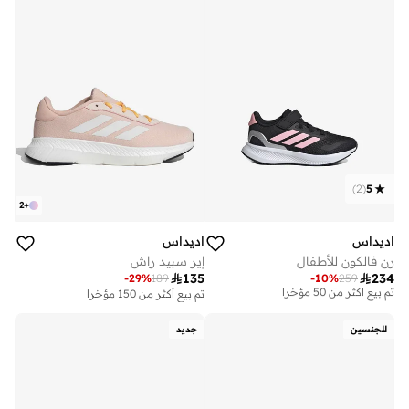
)
2
(
5
2
+
اديداس
اديداس
رن فالكون للأطفال
إير سبيد راش

135

234
-
29
%
189
-
10
%
259
توصيل مجاني
تم بيع أكثر من 50 مؤخرا
تم بيع أكثر من 150 مؤخرا
توصيل مجاني
تم بيع أكثر من 50 مؤخرا
للجنسين
جديد