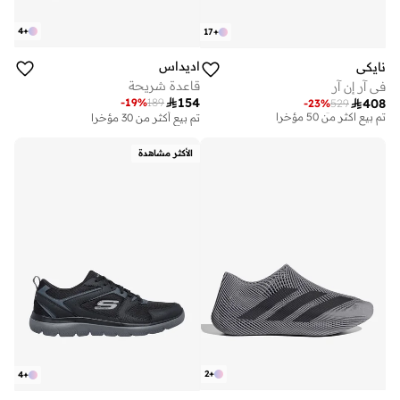
4
+
17
+
اديداس
نايكي
قاعدة شريحة
في آر إن آر

154
-
19
%
189

408
-
23
%
529
توصيل مجاني
تم بيع أكثر من 50 مؤخرا
تم بيع أكثر من 30 مؤخرا
توصيل مجاني
تم بيع أكثر من 50 مؤخرا
الأكثر مشاهدة
2
+
4
+