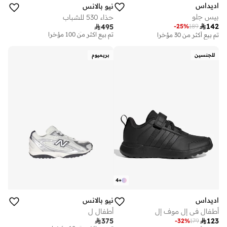
اديداس
نيو بالانس
بيس جلو
حذاء 530 للشباب

142
-
25
%
189

495
توصيل مجاني
تم بيع أكثر من 100 مؤخرا
تم بيع أكثر من 30 مؤخرا
توصيل مجاني
تم بيع أكثر من 100 مؤخرا
للجنسين
بريميوم
4
+
اديداس
نيو بالانس
أطفال في إل موف إل
أطفال ل

375

123
-
32
%
179
توصيل مجاني