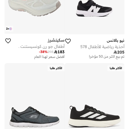
2
+
سكيتشرز
نيو بالانس
أطفال جو رن كونسيستنت .
أحذية رياضية للأطفال 578

183
-
38
%
293

205
توصيل مجاني
تم بيع أكثر من 50 مؤخرا
أفضل سعر لهذا العام
توصيل مجاني
تم بيع أكثر من 50 مؤخرا
الأكثر طلبا
الأكثر طلبا