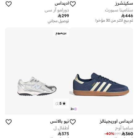
سكيتشرز
اديداس
ستامينا سبورت
دورامو آر سي

299

446
توصيل مجاني
تم بيع أكثر من 30 مؤخرا
توصيل مجاني
توصيل مجاني
تم بيع أكثر من 30 مؤخرا
بريميوم
)
1
(
5
2
+
اديداس اوريجينالز
نيو بالانس
سامبا أوج
أطفال ل

375

360
-
40
%
599