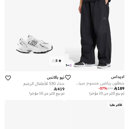
)
1
(
5
3
+
اديداس
نيو بالانس
بنطلون رياضي منسوج سيتي تك
حذاء 530 للأطفال الرضع

189
-
37
%
299

419
توصيل مجاني
تم بيع أكثر من 10 مؤخرا
تم بيع أكثر من 10 مؤخرا
توصيل مجاني
تم بيع أكثر من 10 مؤخرا
الأكثر طلبا