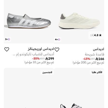
)
4
(
4.8
2
+
4
+
اديداس اوريجينالز
اديداس
أديداس للشباب تايكوندو إم جي
قاعدة شريحة

299
-
35
%
459

166
توصيل مجاني
-
13
%
189
على وشك النفاد
تم بيع أكثر من 10 مؤخرا
تم بيع أكثر من 200 مؤخرا
توصيل مجاني
على وشك النفاد
تم بيع أكثر من 10 مؤخرا
تم بيع أكثر من 200 مؤخرا
الأكثر طلبا
للجنسين