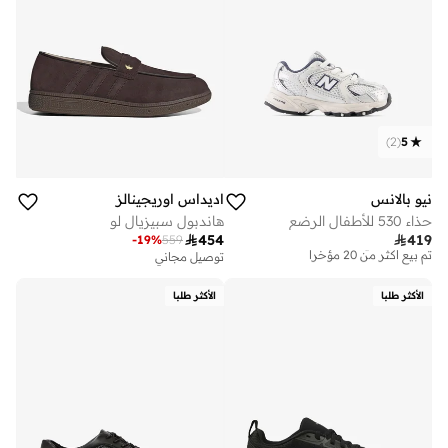
)
2
(
5
نيو بالانس
اديداس اوريجينالز
حذاء 530 للأطفال الرضع
هاندبول سبيزيال لو

454

419
-
19
%
559
توصيل مجاني
تم بيع أكثر من 20 مؤخرا
توصيل مجاني
توصيل مجاني
تم بيع أكثر من 20 مؤخرا
الأكثر طلبا
الأكثر طلبا