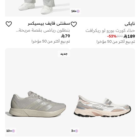
14
+
سفنتي فايف بيسيكس
نايكي
بنطلون رياضي بقصة مريحة وفتحة جانبية
حذاء كورت بورو لو ريكرافت

79

189
-
53
%
399
تم بيع أكثر من 50 مؤخرا
تم بيع أكثر من 50 مؤخرا
جديد
10
+
3
+