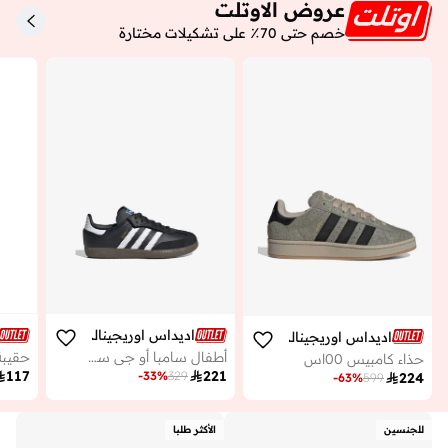
عروض الاوتلت
خصم حتى 70٪ على تشكيلات مختارة
اديداس اوريجينالز
اديداس اوريجينالز
أطفال سامبا أو جي سي إف
حذاء كامبيس 00اس

117

221
-
33
%
329

224
-
63
%
599
للجنسين
الأكثر طلبا