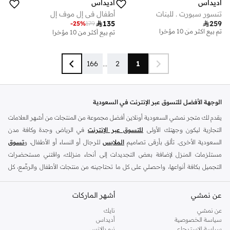
اديداس
اديداس
تنسور سبورت . للبنات
أطفال في إل موف إل

135

259
-
25
%
179
توصيل مجاني
تم بيع أكثر من 10 مؤخرا
تم بيع أكثر من 10 مؤخرا
توصيل مجاني
تم بيع أكثر من 10 مؤخرا
166
...
2
1
الوجهة الأفضل للتسوق عبر الإنترنت في السعودية
يقدم لك متجر نمشي السعودية أونلاين أفضل مجموعة من المنتجات من أشهر العلامات
التجارية ليكون وجهتك الأولى
للتسوق عبر الإنترنت
في الرياض وجدة وكافة مدن
السعودية الأخرى. تألق بأرقى تصاميم
الملابس
للرجال أو النساء أو الأطفال، و
تسوق
مستلزمات المنزل لإضافة بعض التجديدات إلى أنحاء منزلك، واقتني مستحضرات
التجميل بكافة أنواعها، واحصلي على كل ما تحتاجينه من منتجات الأطفال والرضّع، كل
ذلك وأكثر في مكان واحد.
عن نمشي
أفضل العلامات التجارية في السعودية
أشهر الماركات
يضم متجر نمشي السعودية أونلاين مجموعة ضخمة من المنتجات من أفضل العلامات
عن نمشي
نايك
سياسة الخصوصية
أديداس
التجارية، بداية من الأزياء وحتى مستلزمات المنزل. ستجد لدينا كل ما ترغب به من
سياسة الاسترجاع
نيو بالانس