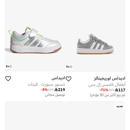
3
+
5
+
اديداس
اديداس اوريجينالز
تنسور سبورت . للبنات
أطفال كامبس إل سي

219
-
3
%
225

117
-
71
%
399
توصيل مجاني
تم بيع أكثر من 30 مؤخرا
على وشك النفاد
تم بيع أكثر من 100 مؤخرا
جديد
توصيل مجاني
على وشك النفاد
تم بيع أكثر من 100 مؤخرا