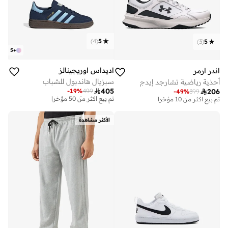
)
4
(
5
)
3
(
5
5
+
اديداس اوريجينالز
اندر ارمر
سبزيال هاندبول للشباب
أحذية رياضية تشارجد إيدج

405
-
19
%
499

206
توصيل مجاني
-
49
%
399
توصيل مجاني
تم بيع أكثر من 50 مؤخرا
تم بيع أكثر من 10 مؤخرا
توصيل مجاني
توصيل مجاني
تم بيع أكثر من 50 مؤخرا
تم بيع أكثر من 10 مؤخرا
الأكثر مشاهدة