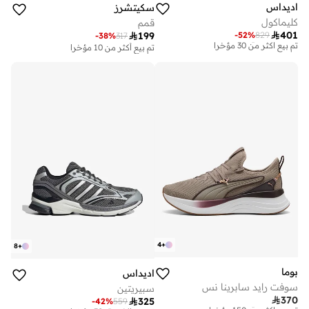
اديداس
سكيتشرز
كليماكول
قمم

401
-
52
%
829

199
توصيل مجاني
-
38
%
317
تم بيع أكثر من 30 مؤخرا
تم بيع أكثر من 10 مؤخرا
توصيل مجاني
تم بيع أكثر من 30 مؤخرا
4
+
8
+
بوما
اديداس
سوفت رايد سابرينا نس
سبيريتين

370

325
توصيل مجاني
-
42
%
559
توصيل مجاني