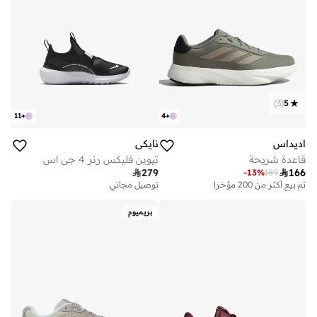
)
3
(
5
11
+
4
+
اديداس
نايكي
قاعدة شريحة
تيوين فليكس رنر 4 جي اس

279

166
-
13
%
189
توصيل مجاني
تم بيع أكثر من 200 مؤخرا
على وشك النفاد
تم بيع أكثر من 50 مؤخرا
بريميوم
توصيل مجاني
على وشك النفاد
تم بيع أكثر من 50 مؤخرا