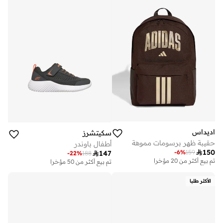
على وشك النفاد
تم بيع أكثر من 50 مؤخرا
اديداس
سكيتشرز
حقيبة ظهر برسومات مموهة
أطفال باوندر

150
-
6
%
159

147
-
22
%
188
تم بيع أكثر من 20 مؤخرا
تم بيع أكثر من 50 مؤخرا
الأكثر طلبا