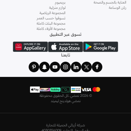
العناية بالجسم والصحة
بريميوم
وباستايلات كاجوال أو رسمية. لدينا خيارات متعددة من علامات رائدة مثل
جولدن ابل
ركن الوسامة
لوازم منزلية
المجموعة الرياضية
و
ليتشي
و
نيشات لينين
و
فيمي9
وغيرهم.
تسوقوا حسب العمر
كما لدينا كل ما يتعلق ب
اللانجري
! اختاري من مجموعتنا قطعًا أنثوية مثل
الكورسيه
أو
مجموعة البنات كاملة
مجموعة الأولاد كاملة
أطقم من
لا سينزا
، أو اقتني العبوات الاقتصادية التي تحتوي على كافة القطع الأساسية.
تسوق عبر التطبيق
ولدينا أيضًا
ملابس نوم نسائية
مريحة، بما في ذلك قمصان النوم والبيجامات من علامات
مثل
نعومي
وغيرها.
استعدي لأجواء الصيف مع مجموعتنا من ملابس السباحة التي تضم كل ما تحتاجينه،
تابعنا
بداية من
بيكيني
القطعتين بجميع المقاسات وحتى المايوهات ذات القطعة الواحدة وكافة
مستلزمات الشاطئ أو المسبح.
تسوق أزياء رجالية بتصاميم راقية في السعودية
تألق بأفضل إطلالة مع مجموعة متكاملة من الملابس الرجالية. ستجد لدينا كل ما تحتاجه
من علامات رائدة مثل
تمبرلاند
و
لاكوست
و
غانت
و
جيوردانو
وغيرها، لتكون دائمًا في أبهى
©
2026 نمشي. كل الحقوق محفوظة
صورة سواء كنت متوجهاً إلى عملك أو تقضي عطلة نهاية الأسبوع برفقة أصدقائك
نمشي هولدينج ليميتد
وعائلتك.
ستجد لدينا في مجموعة التيشيرتات والقمصان كل ما تحتاجه مع مجموعة متنوعة من
التصاميم. جدّد إطلالتك وتسوق
قمصان بولو
بالألوان التي تفضلها، وكن متألقًا في عملك
شركة أزيائي الجميلة للتجارة
وفي نزهاتك مع أصدقائك. واطلع على الكنزات والهوديز و
البليزرات
بتصاميم ومقاسات
رقم السجل التجاري 4030356009