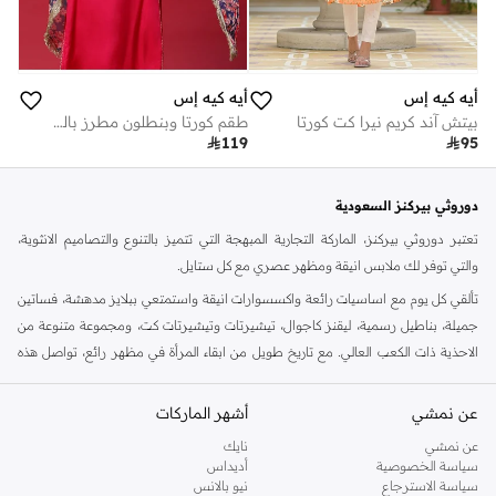
أيه كيه إس
أيه كيه إس
بيتش آند كريم نيرا كت كورتا
طقم كورتا وبنطلون مطرز باللونين الأحمر والأزرق مع دوباتا مطبوعة

119

95
دوروثي بيركنز السعودية
تعتبر دوروثي بيركنز، الماركة التجارية المبهجة التي تتميز بالتنوع والتصاميم الانثوية،
والتي توفر لك ملابس انيقة ومظهر عصري مع كل ستايل.
تألقي كل يوم مع اساسيات رائعة واكسسوارات انيقة واستمتعي ببلايز مدهشة، فساتين
جميلة، بناطيل رسمية، ليقنز كاجوال، تيشيرتات وتيشيرتات كت، ومجموعة متنوعة من
الاحذية ذات الكعب العالي. مع تاريخ طويل من ابقاء المرأة في مظهر رائع، تواصل هذه
الماركة في المملكة المتحدة الحفاظ على سمعتها للستايل والاناقة، سنة بعد سنة. سواء
كنت تقومين بتجديد خزانة ملابسك الملائمة للعمل، البحث عن فستان مثالي للحفلات او
عن نمشي
أشهر الماركات
تفضلين ملابس مريحة في عطلة نهاية الاسبوع، فمن المؤكد انك ستجدين ما تحتاجين
عن نمشي
نايك
اليه.
سياسة الخصوصية
أديداس
سياسة الاسترجاع
نيو بالانس
تسوقي دوروثي بيركنز اون لاين الرياض