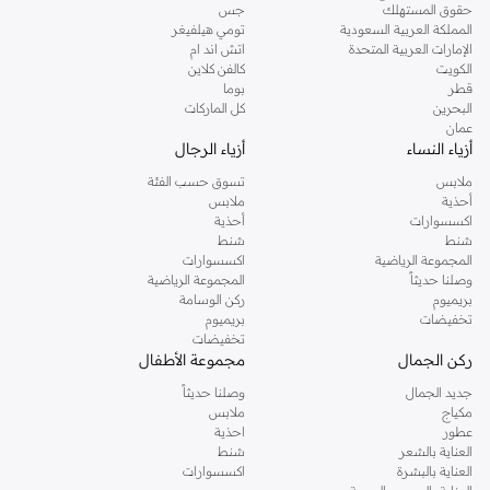
حقوق المستهلك
جس
تسوقي دوروثي بيركنز اون لاين من نمشي واستمتعي باكثر من الف ستايل من مجموعة
المملكة العربية السعودية
تومي هيلفيغر
الإمارات العربية المتحدة
اتش اند ام
دوروثي بيركنز الشهيرة. تصفحي المجموعة كاملة في متجر دوروثي بيركنز اون لاين او
الكويت
كالفن كلاين
استخدمي القائمة لتحديد تجربة تسوق دوروثي بيركنز اون لاين. خدمة التوصيل السريعة
قطر
بوما
والدعم الاستثنائي يضمن لك تجربة تسوق ممتعة دائما مع نمشي.
البحرين
كل الماركات
عمان
أزياء النساء
أزياء الرجال
ملابس
تسوق حسب الفئة
أحذية
ملابس
اكسسوارات
أحذية
شنط
شنط
المجموعة الرياضية
اكسسوارات
وصلنا حديثاً
المجموعة الرياضية
بريميوم
ركن الوسامة
تخفيضات
بريميوم
تخفيضات
ركن الجمال
مجموعة الأطفال
جديد الجمال
وصلنا حديثاً
مكياج
ملابس
عطور
احذية
العناية بالشعر
شنط
العناية بالبشرة
اكسسوارات