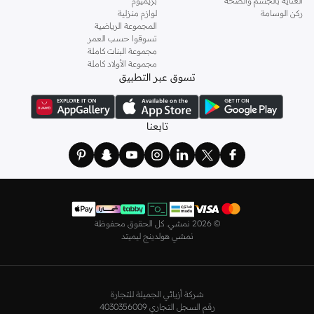
العناية بالجسم والصحة
بريميوم
ركن الوسامة
لوازم منزلية
المجموعة الرياضية
تسوقوا حسب العمر
مجموعة البنات كاملة
مجموعة الأولاد كاملة
تسوق عبر التطبيق
تابعنا
©
2026 نمشي. كل الحقوق محفوظة
نمشي هولدينج ليميتد
شركة أزيائي الجميلة للتجارة
رقم السجل التجاري 4030356009