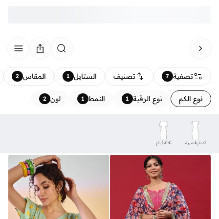
تصفية
تصنيف
الستايل
المقاس
2
1
7
نوع الكم
نوع الرقبة
النمط
لون
2
1
1
أكمام قصيرة
ثلاثة أرباع