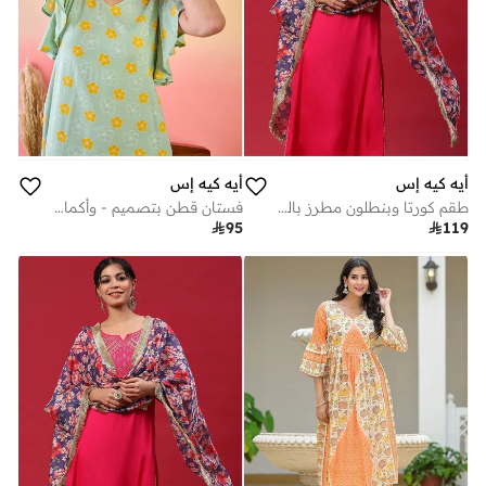
أيه كيه إس
أيه كيه إس
طقم كورتا وبنطلون مطرز باللونين الأحمر والأزرق مع دوباتا مطبوعة
فستان قطن بتصميم - وأكمام فراشة بطبعة زهور

95

119