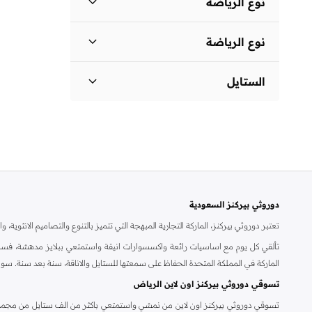
نوع الرياضة
واسعة
(
1
)
نوع الرياضة
لايف ستايل
(
3
)
الستايل
الأنشطة
(
1
)
الأساسيات
(
1
)
دوروثي بيركنز السعودية
تعتبر دوروثي بيركنز، الماركة التجارية المبهجة التي تتميز بالتنوع والتصاميم الانثو
تألقي كل يوم مع اساسيات رائعة واكسسوارات انيقة واستمتعي ببلايز مدهشة، فسات
الماركة في المملكة المتحدة الحفاظ على سمعتها للستايل والاناقة، سنة بعد سنة. سو
تسوقي دوروثي بيركنز اون لاين الرياض
تسوقي دوروثي بيركنز اون لاين من نمشي واستمتعي باكثر من الف ستايل من مجموعة 