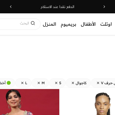
الدفع نقدا عند الاستلام
البحث
اوتلت
الأطفال
بريميوم
المنزل
 حرف V
كاجوال
S
M
L
أخض