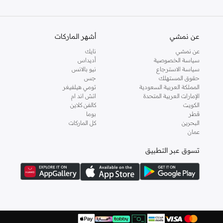
والدعم الاستثنائي يضمن لك تجربة تسوق ممتعة دائما مع نمشي.
عن نمشي
أشهر الماركات
عن نمشي
نايك
سياسة الخصوصية
أديداس
سياسة الاسترجاع
نيو بالانس
حقوق المستهلك
جس
المملكة العربية السعودية
تومي هيلفيغر
الإمارات العربية المتحدة
اتش اند ام
الكويت
كالفن كلاين
قطر
بوما
البحرين
كل الماركات
عمان
تسوق عبر التطبيق