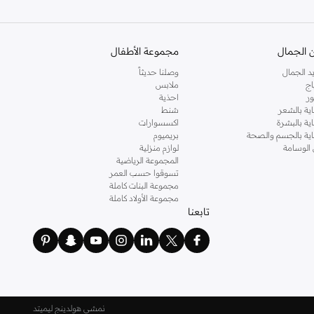
 الجمال
مجموعة الأطفال
د الجمال
وصلنا حديثاً
اج
ملابس
ر
احذية
اية بالشعر
شنط
اية بالبشرة
اكسسوارات
ناية بالجسم والصحة
بريميوم
 الوسامة
لوازم منزلية
المجموعة الرياضية
تسوقوا حسب العمر
مجموعة البنات كاملة
مجموعة الأولاد كاملة
تابعنا
نمشي هولدينج ليميتد