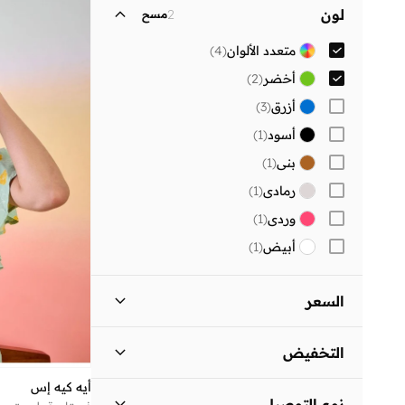
لون
2
مسح
متعدد الألوان
(
4
)
أخضر
(
2
)
أزرق
(
3
)
أسود
(
1
)
بني
(
1
)
رمادي
(
1
)
وردي
(
1
)
أبيض
(
1
)
السعر
السعر الأقل
السعر الأعلى
التخفيض


أيه كيه إس
المنتجات المخفضة فقط
(
2
)
انطلق
نوع التوصيل