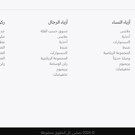
أزياء النساء
أزياء الرجال
ركن
ملابس
تسوق حسب الفئة
جدي
أحذية
ملابس
مكي
اكسسوارات
أحذية
عطو
شنط
شنط
العن
المجموعة الرياضية
اكسسوارات
العن
وصلنا حديثاً
المجموعة الرياضية
الع
بريميوم
ركن الوسامة
ركن
تخفيضات
بريميوم
تخفيضات
©
2026 نمشي. كل الحقوق محفوظة