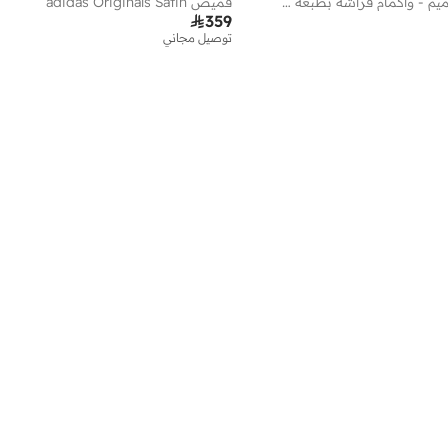
فستان قطن بتصميم - وأكمام فراشة بطبعة زهور
قميص adidas Originals Satin

359
توصيل مجاني