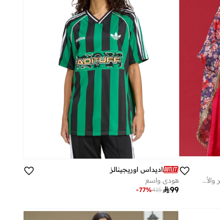
اديداس اوريجينالز
طقم كورتا وبنطلون مطرز باللونين الأحمر والأزرق مع دوباتا مطبوعة
هودي واسع

99
-
77
%
415