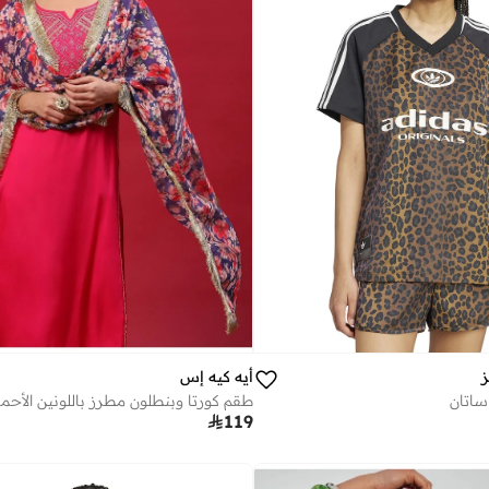
أيه كيه إس
ز
ساتان

119