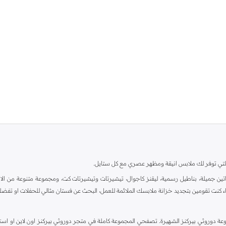
ية، والتي توفر لك ملابس انيقة ومظهر عصري مع كل ستايل.
ين جميلة، بناطيل رسمية، ليقنز كاجوال، تيشيرتات وتيشيرتات كت، ومجموعة متنوعة من الاحذي
اء كنت تقومين بتجديد خزانة ملابسك الملائمة للعمل، البحث عن فستان مثالي للحفلات او تفضل
دوروثي بيركنز الشهيرة. تصفحي المجموعة كاملة في متجر دوروثي بيركنز اون لاين او استخد