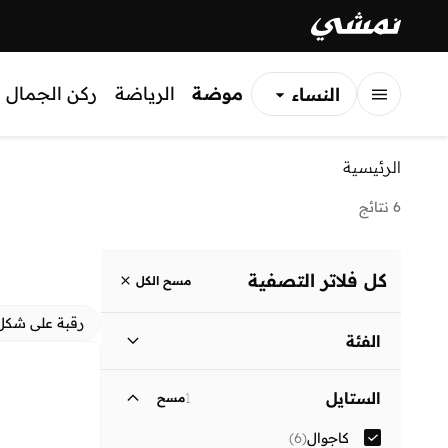
موضة
الرياضة
ركن الجمال
النساء
الرجال
الرئيسية
الأطفال
6 نتائج
كل فلاتر التصفية
مسح الكل
رقبة على شكل
الفئة
نساء
)
6
(
الستايل
1
مسح
كاجوال
(
6
)