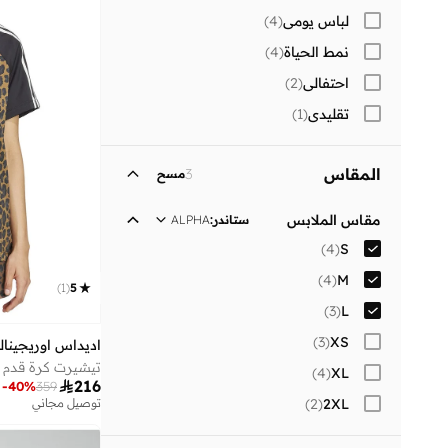
لباس يومي
(
4
)
نمط الحياة
(
4
)
احتفالي
(
2
)
تقليدي
(
1
)
المقاس
3
مسح
مقاس الملابس
ستاندر
:
ALPHA
)
4
(
S
)
4
(
M
)
1
(
5
)
3
(
L
)
3
(
XS
اديداس اوريجينال
تيشيرت كرة قدم 
)
4
(
XL

216
-
40
%
359
)
2
(
2XL
توصيل مجاني