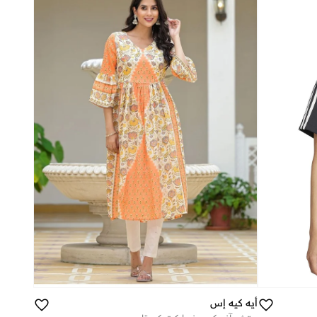
أيه كيه إس