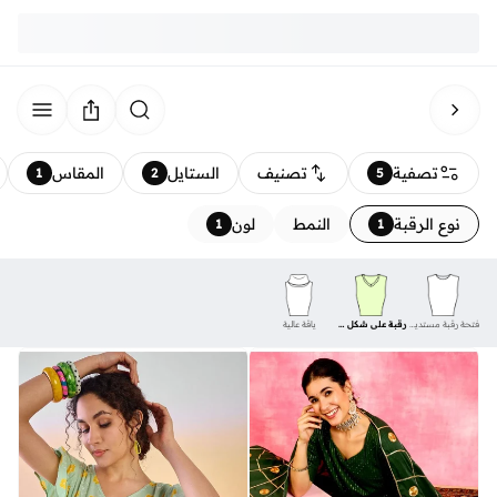
تصفية
تصنيف
الستايل
المقاس
1
2
5
نوع الرقبة
النمط
لون
1
1
فتحة رقبة مستديرة
رقبة على شكل حرف V
ياقة عالية