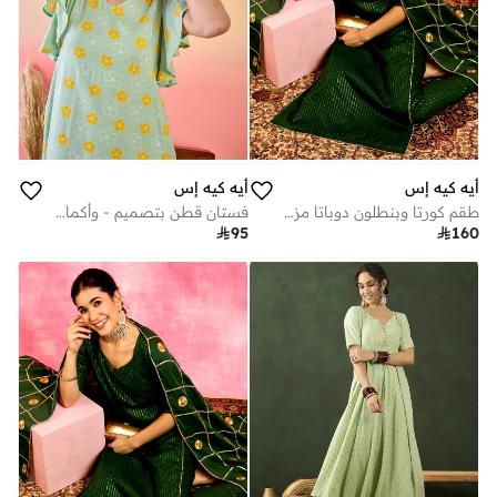
أيه كيه إس
أيه كيه إس
طقم كورتا وبنطلون دوباتا مزين باللون الأخضر بقصة مستقيمة من عليا
فستان قطن بتصميم - وأكمام فراشة بطبعة زهور

95

160