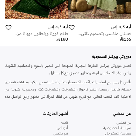
أيه كيه إس
أيه كيه إس
فستان ماكسي بتصميم ذاتي وياقة على شكل حرف
طقم كورتا وبنطلون دوباتا مزين باللون الأخضر بقصة مستقيمة من عليا

160

135
دوروثي بيركنز السعودية
تعتبر دوروثي بيركنز، الماركة التجارية المبهجة التي تتميز بالتنوع والتصاميم الانثوية،
والتي توفر لك ملابس انيقة ومظهر عصري مع كل ستايل.
تألقي كل يوم مع اساسيات رائعة واكسسوارات انيقة واستمتعي ببلايز مدهشة، فساتين
جميلة، بناطيل رسمية، ليقنز كاجوال، تيشيرتات وتيشيرتات كت، ومجموعة متنوعة من
الاحذية ذات الكعب العالي. مع تاريخ طويل من ابقاء المرأة في مظهر رائع، تواصل هذه
الماركة في المملكة المتحدة الحفاظ على سمعتها للستايل والاناقة، سنة بعد سنة. سواء
كنت تقومين بتجديد خزانة ملابسك الملائمة للعمل، البحث عن فستان مثالي للحفلات او
عن نمشي
أشهر الماركات
تفضلين ملابس مريحة في عطلة نهاية الاسبوع، فمن المؤكد انك ستجدين ما تحتاجين
عن نمشي
نايك
اليه.
سياسة الخصوصية
أديداس
سياسة الاسترجاع
نيو بالانس
تسوقي دوروثي بيركنز اون لاين الرياض