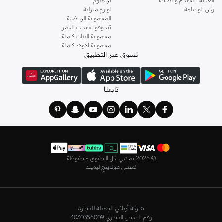
العناية بالجسم والصحة
بريميوم
ركن الوسامة
لوازم منزلية
المجموعة الرياضية
تسوقوا حسب العمر
مجموعة البنات كاملة
مجموعة الأولاد كاملة
تسوق عبر التطبيق
تابعنا
©
2026 نمشي. كل الحقوق محفوظة
نمشي هولدينج ليميتد
شركة أزيائي الجميلة للتجارة
رقم السجل التجاري 4030356009