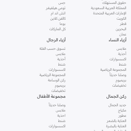
حقوق المستهلك
جس
تسوقي دوروثي بيركنز اون لاين من نمشي واستمتعي باكثر من الف ستايل من مجموعة
المملكة العربية السعودية
تومي هيلفيغر
الإمارات العربية المتحدة
اتش اند ام
دوروثي بيركنز الشهيرة. تصفحي المجموعة كاملة في متجر دوروثي بيركنز اون لاين او
الكويت
كالفن كلاين
استخدمي القائمة لتحديد تجربة تسوق دوروثي بيركنز اون لاين. خدمة التوصيل السريعة
قطر
بوما
والدعم الاستثنائي يضمن لك تجربة تسوق ممتعة دائما مع نمشي.
البحرين
كل الماركات
عمان
أزياء النساء
أزياء الرجال
ملابس
تسوق حسب الفئة
أحذية
ملابس
اكسسوارات
أحذية
شنط
شنط
المجموعة الرياضية
اكسسوارات
وصلنا حديثاً
المجموعة الرياضية
بريميوم
ركن الوسامة
تخفيضات
بريميوم
تخفيضات
ركن الجمال
مجموعة الأطفال
جديد الجمال
وصلنا حديثاً
مكياج
ملابس
عطور
احذية
العناية بالشعر
شنط
العناية بالبشرة
اكسسوارات