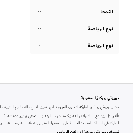
النمط
مزين بالورود
(
1
)
نوع الرياضة
مخطط
(
1
)
واسعة
(
1
)
نوع الرياضة
لايف ستايل
(
1
)
دوروثي بيركنز السعودية
تعتبر دوروثي بيركنز، الماركة التجارية المبهجة التي تتميز بالتنوع والتصاميم الانثو
تألقي كل يوم مع اساسيات رائعة واكسسوارات انيقة واستمتعي ببلايز مدهشة، فسات
الماركة في المملكة المتحدة الحفاظ على سمعتها للستايل والاناقة، سنة بعد سنة. سو
تسوقي دوروثي بيركنز اون لاين الرياض