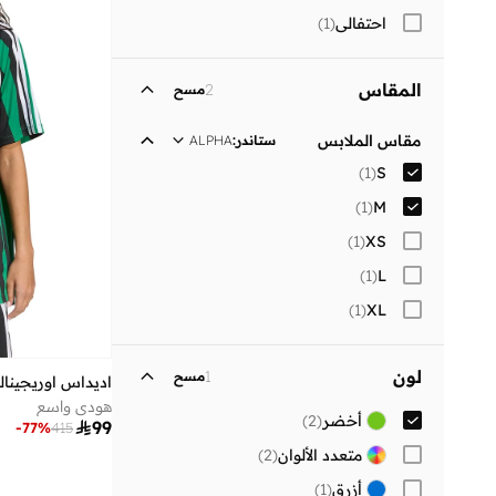
احتفالي
(
1
)
المقاس
2
مسح
مقاس الملابس
ستاندر
:
ALPHA
)
1
(
S
)
1
(
M
)
1
(
XS
)
1
(
L
)
1
(
XL
لون
1
مسح
اديداس اوريجينال
هودي واسع
أخضر
(
2
)

99
-
77
%
415
متعدد الألوان
(
2
)
أزرق
(
1
)