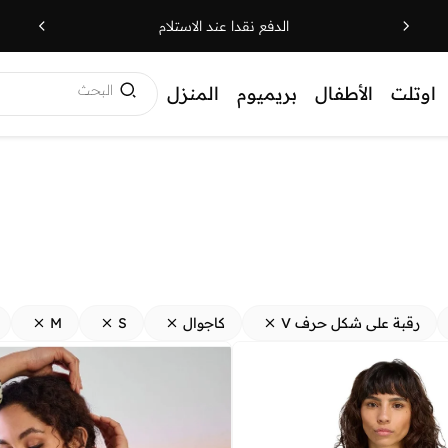
الدفع نقدا عند الاستلام
البحث
اوتلت
الأطفال
بريميوم
المنزل
رقبة على شكل حرف V
كاجوال
S
M