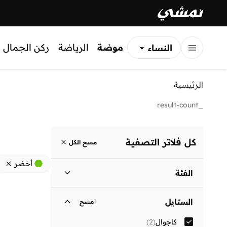
موضة
الرياضة
ركن الجمال
النساء
الرجال
الرئيسية
الأطفال
_result-count
كل فلاتر التصفية
مسح الكل
أخضر
الفئة
نساء
)
2
(
الستايل
1
مسح
كاجوال
(
2
)