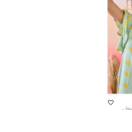
فستان قطن بتصميم - وأكمام فراشة بطبعة زهور