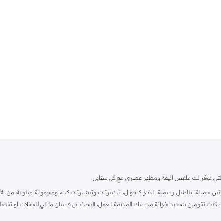
ية، والتي توفر لك ملابس انيقة ومظهر عصري مع كل ستايل.
ين جميلة، بناطيل رسمية، ليقنز كاجوال، تيشيرتات وتيشيرتات كت، ومجموعة متنوعة من الاحذي
اء كنت تقومين بتجديد خزانة ملابسك الملائمة للعمل، البحث عن فستان مثالي للحفلات او تفضل