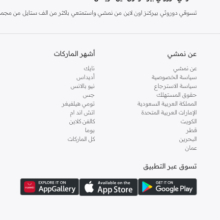
تسوقي دوروثي بيركنز اون لاين من نمشي واستمتعي باكثر من الف ستايل من مجموعة 
والدعم الاستثنائي يضمن لك تجربة تسوق ممتعة دائما مع نمشي.
عن نمشي
أشهر الماركات
عن نمشي
نايك
سياسة الخصوصية
أديداس
سياسة الاسترجاع
نيو بالانس
حقوق المستهلك
جس
المملكة العربية السعودية
تومي هيلفيغر
الإمارات العربية المتحدة
اتش اند ام
الكويت
كالفن كلاين
قطر
بوما
البحرين
كل الماركات
عمان
تسوق عبر التطبيق