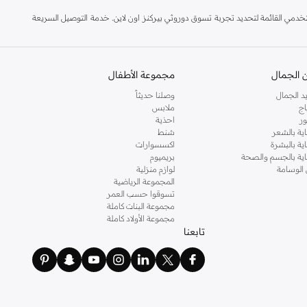
مي القائمة لتحديد تجربة تسوق دوروثي بيركنز اون لاين. خدمة التوصيل السريعة
 الجمال
مجموعة الأطفال
د الجمال
وصلنا حديثاً
اج
ملابس
ر
احذية
اية بالشعر
شنط
اية بالبشرة
اكسسوارات
ناية بالجسم والصحة
بريميوم
 الوسامة
لوازم منزلية
المجموعة الرياضية
تسوقوا حسب العمر
مجموعة البنات كاملة
مجموعة الأولاد كاملة
تابعنا