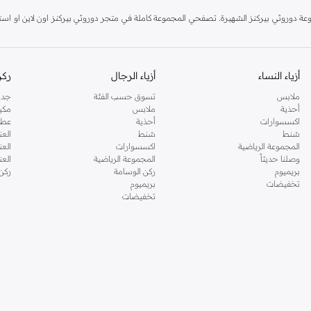
دوروثي بيركنز الشهيرة. تصفحي المجموعة كاملة في متجر دوروثي بيركنز اون لاين او استخد
أزياء النساء
أزياء الرجال
ركن
ملابس
تسوق حسب الفئة
جدي
أحذية
ملابس
مكي
اكسسوارات
أحذية
عطو
شنط
شنط
العن
المجموعة الرياضية
اكسسوارات
العن
وصلنا حديثاً
المجموعة الرياضية
الع
بريميوم
ركن الوسامة
ركن
تخفيضات
بريميوم
تخفيضات