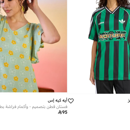
أيه كيه إس
ز

95