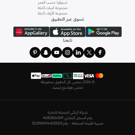
تسوقوا حسب العمر
مجموعة البنات كاملة
مجموعة الأولاد كاملة
تسوق عبر التطبيق
تابعنا
©
2026 نمشي. كل الحقوق محفوظة
نمشي هولدينج ليميتد
شركة أزيائي الجميلة للتجارة
رقم السجل التجاري 4030356009
ضريبة القيمة المضافة - رقم 310398596400003