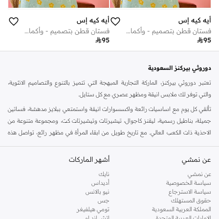
أيه كيه إس
أيه كيه إس
فستان قطن بتصميم - وأكمام فراشة بطبعة زهور
فستان قطن بتصميم - وأكمام فراشة بطبعة زهور

95

95
دوروثي بيركنز السعودية
تعتبر دوروثي بيركنز، الماركة التجارية المبهجة التي تتميز بالتنوع والتصاميم الانثوية،
والتي توفر لك ملابس انيقة ومظهر عصري مع كل ستايل.
تألقي كل يوم مع اساسيات رائعة واكسسوارات انيقة واستمتعي ببلايز مدهشة، فساتين
جميلة، بناطيل رسمية، ليقنز كاجوال، تيشيرتات وتيشيرتات كت، ومجموعة متنوعة من
الاحذية ذات الكعب العالي. مع تاريخ طويل من ابقاء المرأة في مظهر رائع، تواصل هذه
الماركة في المملكة المتحدة الحفاظ على سمعتها للستايل والاناقة، سنة بعد سنة. سواء
كنت تقومين بتجديد خزانة ملابسك الملائمة للعمل، البحث عن فستان مثالي للحفلات او
عن نمشي
أشهر الماركات
تفضلين ملابس مريحة في عطلة نهاية الاسبوع، فمن المؤكد انك ستجدين ما تحتاجين
عن نمشي
نايك
اليه.
سياسة الخصوصية
أديداس
سياسة الاسترجاع
نيو بالانس
تسوقي دوروثي بيركنز اون لاين الرياض
حقوق المستهلك
جس
تسوقي دوروثي بيركنز اون لاين من نمشي واستمتعي باكثر من الف ستايل من مجموعة
المملكة العربية السعودية
تومي هيلفيغر
الإمارات العربية المتحدة
اتش اند ام