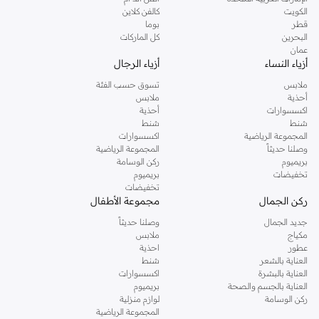
دوروثي بيركنز الشهيرة. تصفحي المجموعة كاملة في متجر دوروثي بيركنز اون لاين او
الكويت
كالفن كلاين
استخدمي القائمة لتحديد تجربة تسوق دوروثي بيركنز اون لاين. خدمة التوصيل السريعة
قطر
بوما
والدعم الاستثنائي يضمن لك تجربة تسوق ممتعة دائما مع نمشي.
البحرين
كل الماركات
عمان
أزياء النساء
أزياء الرجال
ملابس
تسوق حسب الفئة
أحذية
ملابس
اكسسوارات
أحذية
شنط
شنط
المجموعة الرياضية
اكسسوارات
وصلنا حديثاً
المجموعة الرياضية
بريميوم
ركن الوسامة
تخفيضات
بريميوم
تخفيضات
ركن الجمال
مجموعة الأطفال
جديد الجمال
وصلنا حديثاً
مكياج
ملابس
عطور
احذية
العناية بالشعر
شنط
العناية بالبشرة
اكسسوارات
العناية بالجسم والصحة
بريميوم
ركن الوسامة
لوازم منزلية
المجموعة الرياضية