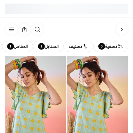
تصفية
تصنيف
الستايل
المقاس
1
1
5