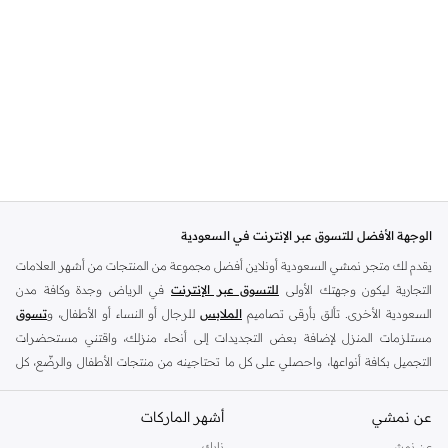
الوجهة الأفضل للتسوق عبر الإنترنت في السعودية
يقدم لك متجر نمشي السعودية أونلاين أفضل مجموعة من المنتجات من أشهر العلامات
التجارية ليكون وجهتك الأولى
للتسوق عبر الإنترنت
في الرياض وجدة وكافة مدن
السعودية الأخرى. تألق بأرقى تصاميم
الملابس
للرجال أو النساء أو الأطفال، و
تسوق
مستلزمات المنزل لإضافة بعض التجديدات إلى أنحاء منزلك، واقتني مستحضرات
التجميل بكافة أنواعها، واحصلي على كل ما تحتاجينه من منتجات الأطفال والرضّع، كل
ذلك وأكثر في مكان واحد.
عن نمشي
أفضل العلامات التجارية في السعودية
أشهر الماركات
يضم متجر نمشي السعودية أونلاين مجموعة ضخمة من المنتجات من أفضل العلامات
عن نمشي
نايك