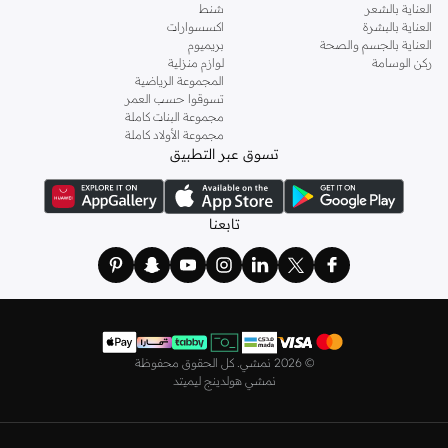
ذهابك إلى العمل وفي السهرات والمناسبات المتنوعة.
العناية بالشعر
شنط
العناية بالبشرة
اكسسوارات
اختاري
فساتين
أنيقة بتصاميم عصرية تناسب ذوقك، بقصّات طويلة أو قصيرة،
العناية بالجسم والصحة
بريميوم
وباستايلات كاجوال أو رسمية. لدينا خيارات متعددة من علامات رائدة مثل
جولدن ابل
ركن الوسامة
لوازم منزلية
المجموعة الرياضية
و
ليتشي
و
نيشات لينين
و
فيمي9
وغيرهم.
تسوقوا حسب العمر
كما لدينا كل ما يتعلق ب
اللانجري
! اختاري من مجموعتنا قطعًا أنثوية مثل
الكورسيه
أو
مجموعة البنات كاملة
مجموعة الأولاد كاملة
أطقم من
لا سينزا
، أو اقتني العبوات الاقتصادية التي تحتوي على كافة القطع الأساسية.
تسوق عبر التطبيق
ولدينا أيضًا
ملابس نوم نسائية
مريحة، بما في ذلك قمصان النوم والبيجامات من علامات
مثل
نعومي
وغيرها.
استعدي لأجواء الصيف مع مجموعتنا من ملابس السباحة التي تضم كل ما تحتاجينه،
تابعنا
بداية من
بيكيني
القطعتين بجميع المقاسات وحتى المايوهات ذات القطعة الواحدة وكافة
مستلزمات الشاطئ أو المسبح.
تسوق أزياء رجالية بتصاميم راقية في السعودية
تألق بأفضل إطلالة مع مجموعة متكاملة من الملابس الرجالية. ستجد لدينا كل ما تحتاجه
من علامات رائدة مثل
تمبرلاند
و
لاكوست
و
غانت
و
جيوردانو
وغيرها، لتكون دائمًا في أبهى
©
2026 نمشي. كل الحقوق محفوظة
صورة سواء كنت متوجهاً إلى عملك أو تقضي عطلة نهاية الأسبوع برفقة أصدقائك
نمشي هولدينج ليميتد
وعائلتك.
ستجد لدينا في مجموعة التيشيرتات والقمصان كل ما تحتاجه مع مجموعة متنوعة من