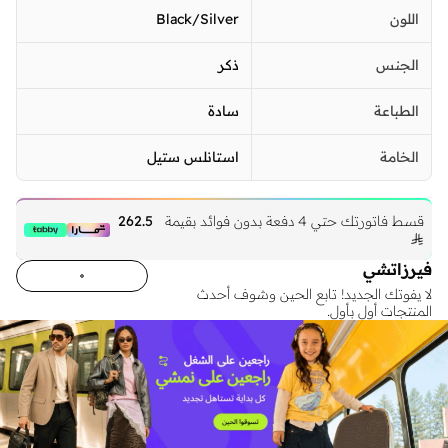
اللون
Black/Silver
الجنس
ذكر
الطباعة
سادة
الخامة
استانلس ستيل
قسط فاتورتك حتي 4 دفعة بدون فوائد بقيمة
262.5

فيرزاتشي
لا يفوتك الجديد! تابع الحين وشوف أحدث
المنتجات أول بأول.