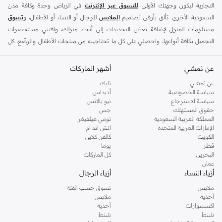
التجارية ليكون وجهتك الأولى
للتسوق عبر الإنترنت
في الرياض وجدة وكافة مدن
السعودية الأخرى. تألق بأرقى تصاميم
الملابس
للرجال أو النساء أو الأطفال، و
تسوق
مستلزمات المنزل لإضافة بعض التجديدات إلى أنحاء منزلك، واقتني مستحضرات
التجميل بكافة أنواعها، واحصلي على كل ما تحتاجينه من منتجات الأطفال والرضّع، كل
ذلك وأكثر في مكان واحد.
عن نمشي
أفضل العلامات التجارية في السعودية
أشهر الماركات
يضم متجر نمشي السعودية أونلاين مجموعة ضخمة من المنتجات من أفضل العلامات
عن نمشي
نايك
سياسة الخصوصية
أديداس
التجارية، بداية من الأزياء وحتى مستلزمات المنزل. ستجد لدينا كل ما ترغب به من
سياسة الاسترجاع
نيو بالانس
الملابس والأحذية والإكسسوارات وكافة احتياجاتك الأخرى من علامات رائدة مثل:
حقوق المستهلك
جس
ديفاكتو
، و
ديزل
، و
بيير كاردان
، و
تومي هيلفيغر
، و
ريفر ايلاند
، و
جوكي
، و
لي كوبر
،
المملكة العربية السعودية
تومي هيلفيغر
الإمارات العربية المتحدة
اتش اند ام
و
مايكل كورس
، و
بيفرلي هيلز بولو كلوب
، و
أمريكان إيجل
، و
كالفن كلاين
، و
بولو رالف
الكويت
كالفن كلاين
لورين
، و
دكني
وغيرهم الكثير.
قطر
بوما
البحرين
كل الماركات
كما ستجد ملابس للكبار والأطفال لدى نمشي السعودية من علامات مثل
ريزرفد
،
عمان
وماركات خاصة بالأطفال مثل
كارز
وأخرى للرضع مثل
مذركير
. وامنح منزلك لمسة أناقة
أزياء النساء
أزياء الرجال
جديدة مع تشكيلة واسعة من ديكورات
ريفا هوم
وغيرها من العلامات الرائدة.
ملابس
تسوق حسب الفئة
تسوقي أزياء نسائية مواكبة للموضة في السعودية
أحذية
ملابس
اكسسوارات
أحذية
إذا كنتِ ترغبين في مواكبة أحدث الصيحات، أو تودين اقتناء قطع أزياء أساسية استعدادًا
شنط
شنط