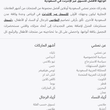
الوجهة الأفضل للتسوق عبر الإنترنت في السعودية
يقدم لك متجر نمشي السعودية أونلاين أفضل مجموعة من المنتجات من أشهر العلامات
التجارية ليكون وجهتك الأولى
للتسوق عبر الإنترنت
في الرياض وجدة وكافة مدن
السعودية الأخرى. تألق بأرقى تصاميم
الملابس
للرجال أو النساء أو الأطفال، و
تسوق
مستلزمات المنزل لإضافة بعض التجديدات إلى أنحاء منزلك، واقتني مستحضرات
التجميل بكافة أنواعها، واحصلي على كل ما تحتاجينه من منتجات الأطفال والرضّع، كل
ذلك وأكثر في مكان واحد.
عن نمشي
أفضل العلامات التجارية في السعودية
أشهر الماركات
يضم متجر نمشي السعودية أونلاين مجموعة ضخمة من المنتجات من أفضل العلامات
عن نمشي
نايك
سياسة الخصوصية
أديداس
التجارية، بداية من الأزياء وحتى مستلزمات المنزل. ستجد لدينا كل ما ترغب به من
سياسة الاسترجاع
نيو بالانس
الملابس والأحذية والإكسسوارات وكافة احتياجاتك الأخرى من علامات رائدة مثل:
حقوق المستهلك
جس
ديفاكتو
، و
ديزل
، و
بيير كاردان
، و
تومي هيلفيغر
، و
ريفر ايلاند
، و
جوكي
، و
لي كوبر
،
المملكة العربية السعودية
تومي هيلفيغر
الإمارات العربية المتحدة
اتش اند ام
و
مايكل كورس
، و
بيفرلي هيلز بولو كلوب
، و
أمريكان إيجل
، و
كالفن كلاين
، و
بولو رالف
الكويت
كالفن كلاين
لورين
، و
دكني
وغيرهم الكثير.
قطر
بوما
البحرين
كل الماركات
كما ستجد ملابس للكبار والأطفال لدى نمشي السعودية من علامات مثل
ريزرفد
،
عمان
وماركات خاصة بالأطفال مثل
كارز
وأخرى للرضع مثل
مذركير
. وامنح منزلك لمسة أناقة
أزياء النساء
أزياء الرجال
جديدة مع تشكيلة واسعة من ديكورات
ريفا هوم
وغيرها من العلامات الرائدة.
ملابس
تسوق حسب الفئة
تسوقي أزياء نسائية مواكبة للموضة في السعودية
أحذية
ملابس