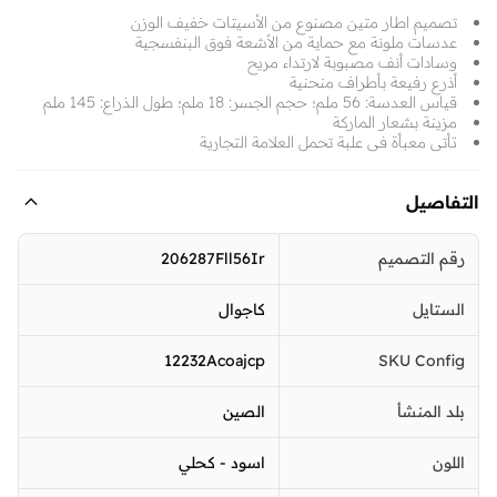
تصميم اطار متين مصنوع من الأسيتات خفيف الوزن
عدسات ملونة مع حماية من الأشعة فوق البنفسجية
وسادات أنف مصبوبة لارتداء مريح
أذرع رفيعة بأطراف منحنية
قياس العدسة: 56 ملم؛ حجم الجسر: 18 ملم؛ طول الذراع: 145 ملم
مزينة بشعار الماركة
تأتي معبأة في علبة تحمل العلامة التجارية
التفاصيل
رقم التصميم
206287Fll56Ir
الستايل
كاجوال
12232Acoajcp
SKU Config
بلد المنشأ
الصين
اللون
اسود - كحلي