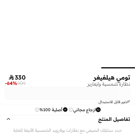
تومي هيلفيغر
330

-
64
%
909
نظارة شمسية وايفارير
غير قابل للاستبدال
ارجاع مجاني
أصلية 100%
تفاصيل المنتج
جدد ستايلك الصيفي مع نظارات بولارويد الشمسية الأنيقة للغاية