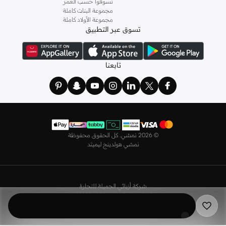
تسوقوا حسب العمر
كما لدينا كل ما يتعلق ب
اللانجري
! اختاري من مجموعتنا قطعًا أنثوية مثل
الكورسيه
أو
مجموعة البنات كاملة
مجموعة الأولاد كاملة
أطقم من
لا سينزا
، أو اقتني العبوات الاقتصادية التي تحتوي على كافة القطع الأساسية.
تسوق عبر التطبيق
ولدينا أيضًا
ملابس نوم نسائية
مريحة، بما في ذلك قمصان النوم والبيجامات من علامات
مثل
نعومي
وغيرها.
استعدي لأجواء الصيف مع مجموعتنا من ملابس السباحة التي تضم كل ما تحتاجينه،
تابعنا
بداية من
بيكيني
القطعتين بجميع المقاسات وحتى المايوهات ذات القطعة الواحدة وكافة
مستلزمات الشاطئ أو المسبح.
تسوق أزياء رجالية بتصاميم راقية في السعودية
تألق بأفضل إطلالة مع مجموعة متكاملة من الملابس الرجالية. ستجد لدينا كل ما تحتاجه
من علامات رائدة مثل
تمبرلاند
و
لاكوست
و
غانت
و
جيوردانو
وغيرها، لتكون دائمًا في أبهى
©
2026 نمشي. كل الحقوق محفوظة
صورة سواء كنت متوجهاً إلى عملك أو تقضي عطلة نهاية الأسبوع برفقة أصدقائك
نمشي هولدينج ليميتد
وعائلتك.
ستجد لدينا في مجموعة التيشيرتات والقمصان كل ما تحتاجه مع مجموعة متنوعة من
التصاميم. جدّد إطلالتك وتسوق
قمصان بولو
بالألوان التي تفضلها، وكن متألقًا في عملك
شركة أزيائي الجميلة للتجارة
وفي نزهاتك مع أصدقائك. واطلع على الكنزات والهوديز و
البليزرات
بتصاميم ومقاسات
رقم السجل التجاري 4030356009
وألوان متعددة لتكون بكامل أناقتك في كافة المناسبات.
ضريبة القيمة المضافة - رقم 310398596400003
اختر ما يناسبك من تشكيلتنا الواسعة من
الجينزات
بجميع الألوان والمقاسات. ونسّقها