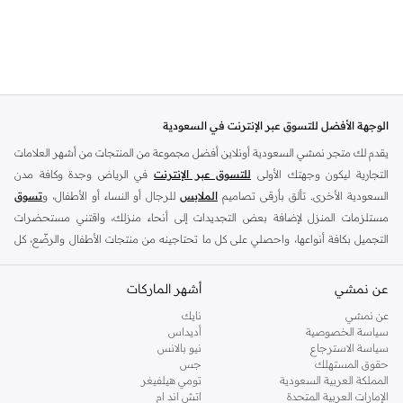
الوجهة الأفضل للتسوق عبر الإنترنت في السعودية
يقدم لك متجر نمشي السعودية أونلاين أفضل مجموعة من المنتجات من أشهر العلامات
التجارية ليكون وجهتك الأولى
للتسوق عبر الإنترنت
في الرياض وجدة وكافة مدن
السعودية الأخرى. تألق بأرقى تصاميم
الملابس
للرجال أو النساء أو الأطفال، و
تسوق
مستلزمات المنزل لإضافة بعض التجديدات إلى أنحاء منزلك، واقتني مستحضرات
التجميل بكافة أنواعها، واحصلي على كل ما تحتاجينه من منتجات الأطفال والرضّع، كل
ذلك وأكثر في مكان واحد.
عن نمشي
أفضل العلامات التجارية في السعودية
أشهر الماركات
يضم متجر نمشي السعودية أونلاين مجموعة ضخمة من المنتجات من أفضل العلامات
عن نمشي
نايك
سياسة الخصوصية
أديداس
التجارية، بداية من الأزياء وحتى مستلزمات المنزل. ستجد لدينا كل ما ترغب به من
سياسة الاسترجاع
نيو بالانس
الملابس والأحذية والإكسسوارات وكافة احتياجاتك الأخرى من علامات رائدة مثل:
حقوق المستهلك
جس
ديفاكتو
، و
ديزل
، و
بيير كاردان
، و
تومي هيلفيغر
، و
ريفر ايلاند
، و
جوكي
، و
لي كوبر
،
المملكة العربية السعودية
تومي هيلفيغر
الإمارات العربية المتحدة
اتش اند ام
و
مايكل كورس
، و
بيفرلي هيلز بولو كلوب
، و
أمريكان إيجل
، و
كالفن كلاين
، و
بولو رالف