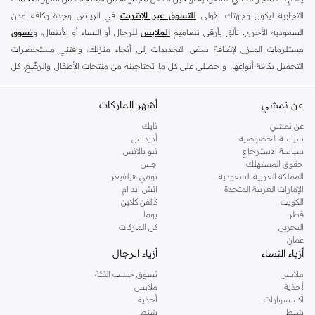
التجارية ليكون وجهتك الأولى
للتسوق عبر الإنترنت
في الرياض وجدة وكافة مدن
السعودية الأخرى. تألق بأرقى تصاميم
الملابس
للرجال أو النساء أو الأطفال، و
تسوق
مستلزمات المنزل لإضافة بعض التجديدات إلى أنحاء منزلك، واقتني مستحضرات
التجميل بكافة أنواعها، واحصلي على كل ما تحتاجينه من منتجات الأطفال والرضّع، كل
ذلك وأكثر في مكان واحد.
عن نمشي
أفضل العلامات التجارية في السعودية
أشهر الماركات
يضم متجر نمشي السعودية أونلاين مجموعة ضخمة من المنتجات من أفضل العلامات
عن نمشي
نايك
سياسة الخصوصية
أديداس
التجارية، بداية من الأزياء وحتى مستلزمات المنزل. ستجد لدينا كل ما ترغب به من
سياسة الاسترجاع
نيو بالانس
الملابس والأحذية والإكسسوارات وكافة احتياجاتك الأخرى من علامات رائدة مثل:
حقوق المستهلك
جس
ديفاكتو
، و
ديزل
، و
بيير كاردان
، و
تومي هيلفيغر
، و
ريفر ايلاند
، و
جوكي
، و
لي كوبر
،
المملكة العربية السعودية
تومي هيلفيغر
الإمارات العربية المتحدة
اتش اند ام
و
مايكل كورس
، و
بيفرلي هيلز بولو كلوب
، و
أمريكان إيجل
، و
كالفن كلاين
، و
بولو رالف
الكويت
كالفن كلاين
لورين
، و
دكني
وغيرهم الكثير.
قطر
بوما
البحرين
كل الماركات
كما ستجد ملابس للكبار والأطفال لدى نمشي السعودية من علامات مثل
ريزرفد
،
عمان
وماركات خاصة بالأطفال مثل
كارز
وأخرى للرضع مثل
مذركير
. وامنح منزلك لمسة أناقة
أزياء النساء
أزياء الرجال
جديدة مع تشكيلة واسعة من ديكورات
ريفا هوم
وغيرها من العلامات الرائدة.
ملابس
تسوق حسب الفئة
تسوقي أزياء نسائية مواكبة للموضة في السعودية
أحذية
ملابس
اكسسوارات
أحذية
إذا كنتِ ترغبين في مواكبة أحدث الصيحات، أو تودين اقتناء قطع أزياء أساسية استعدادًا
شنط
شنط