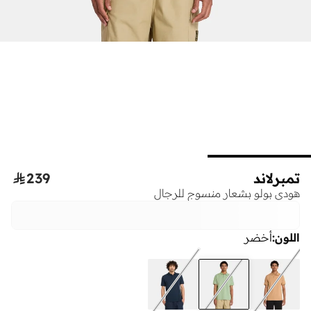
تمبرلاند
239

هودي بولو بشعار منسوج للرجال
اللون
:
أخضر