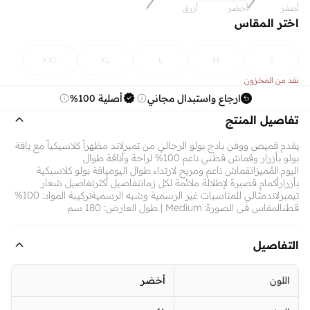
أصفر
أخضر
أزرق
اختر المقاس
XXL
XL
L
M
S
نفد من المخزون
ارجاع واستبدال مجاني
أصلية 100%
تفاصيل المنتج
يقدم قميص ووفن بادج بولو الرجالي من تمبرلاند مظهراً كلاسيكياً مع ياقة
بولو بأزرار وقماش قطني ناعم 100% لراحة وأناقة طوال
اليوم.المُميزاتقماش ناعم ومريح لارتداء طوال اليومياقة بولو كلاسيكية
بأزرارأكمام قصيرة لإطلالة ملائمة لكل زمانتفاصيل أكثرتفاصيل شعار
تيمبرلاندمثالي للمناسبات غير الرسمية وشبه الرسميةتركيبة المواد: 100%
قطنالمقاس في الصورة: Medium | طول العارض: 180 سم
التفاصيل
اللون
أخضر