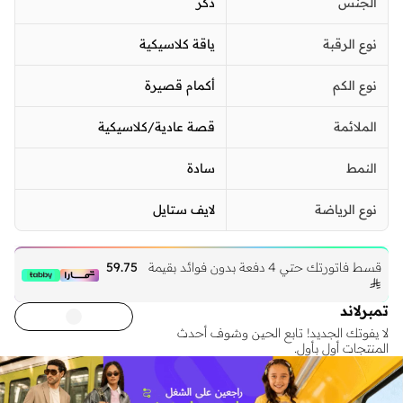
الجنس
ذكر
نوع الرقبة
ياقة كلاسيكية
نوع الكم
أكمام قصيرة
الملائمة
قصة عادية/كلاسيكية
النمط
سادة
نوع الرياضة
لايف ستايل
قسط فاتورتك حتي 4 دفعة بدون فوائد بقيمة
59.75

تمبرلاند
لا يفوتك الجديد! تابع الحين وشوف أحدث
المنتجات أول بأول.