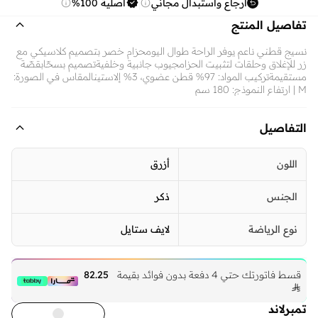
ارجاع واستبدال مجاني
أصلية 100%
تفاصيل المنتج
نسيج قطني ناعم يوفر الراحة طوال اليومحزام خصر بتصميم كلاسيكي مع
زر للإغلاق وحلقات لتثبيت الحزامجيوب جانبية وخلفيةتصميم بسحّابقصّة
مستقيمةتركيب المواد: 97% قطن عضوي، 3% إلاستينالمقاس في الصورة:
M | ارتفاع النموذج: 180 سم
التفاصيل
اللون
أزرق
الجنس
ذكر
نوع الرياضة
لايف ستايل
قسط فاتورتك حتي 4 دفعة بدون فوائد بقيمة
82.25

تمبرلاند