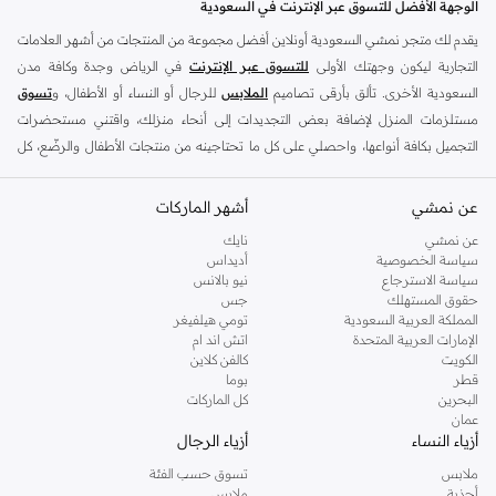
الوجهة الأفضل للتسوق عبر الإنترنت في السعودية
يقدم لك متجر نمشي السعودية أونلاين أفضل مجموعة من المنتجات من أشهر العلامات
التجارية ليكون وجهتك الأولى
للتسوق عبر الإنترنت
في الرياض وجدة وكافة مدن
السعودية الأخرى. تألق بأرقى تصاميم
الملابس
للرجال أو النساء أو الأطفال، و
تسوق
مستلزمات المنزل لإضافة بعض التجديدات إلى أنحاء منزلك، واقتني مستحضرات
التجميل بكافة أنواعها، واحصلي على كل ما تحتاجينه من منتجات الأطفال والرضّع، كل
ذلك وأكثر في مكان واحد.
عن نمشي
أفضل العلامات التجارية في السعودية
أشهر الماركات
يضم متجر نمشي السعودية أونلاين مجموعة ضخمة من المنتجات من أفضل العلامات
عن نمشي
نايك
سياسة الخصوصية
أديداس
التجارية، بداية من الأزياء وحتى مستلزمات المنزل. ستجد لدينا كل ما ترغب به من
سياسة الاسترجاع
نيو بالانس
الملابس والأحذية والإكسسوارات وكافة احتياجاتك الأخرى من علامات رائدة مثل:
حقوق المستهلك
جس
ديفاكتو
، و
ديزل
، و
بيير كاردان
، و
تومي هيلفيغر
، و
ريفر ايلاند
، و
جوكي
، و
لي كوبر
،
المملكة العربية السعودية
تومي هيلفيغر
الإمارات العربية المتحدة
اتش اند ام
و
مايكل كورس
، و
بيفرلي هيلز بولو كلوب
، و
أمريكان إيجل
، و
كالفن كلاين
، و
بولو رالف
الكويت
كالفن كلاين
لورين
، و
دكني
وغيرهم الكثير.
قطر
بوما
البحرين
كل الماركات
كما ستجد ملابس للكبار والأطفال لدى نمشي السعودية من علامات مثل
ريزرفد
،
عمان
وماركات خاصة بالأطفال مثل
كارز
وأخرى للرضع مثل
مذركير
. وامنح منزلك لمسة أناقة
أزياء النساء
أزياء الرجال
جديدة مع تشكيلة واسعة من ديكورات
ريفا هوم
وغيرها من العلامات الرائدة.
ملابس
تسوق حسب الفئة
تسوقي أزياء نسائية مواكبة للموضة في السعودية
أحذية
ملابس