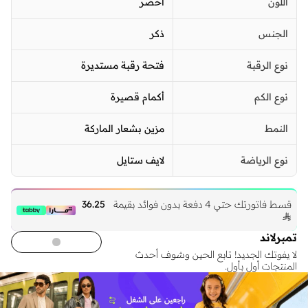
اللون
أخضر
الجنس
ذكر
نوع الرقبة
فتحة رقبة مستديرة
نوع الكم
أكمام قصيرة
النمط
مزين بشعار الماركة
نوع الرياضة
لايف ستايل
قسط فاتورتك حتي 4 دفعة بدون فوائد بقيمة
36.25

تمبرلاند
لا يفوتك الجديد! تابع الحين وشوف أحدث
المنتجات أول بأول.