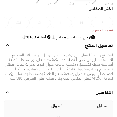
رمادي
أخضر
أزرق
أخضر
اختر المقاس
L
XXL
XL
L
M
S
نفد من المخزون
ارجاع واستبدال مجاني
أصلية 100%
تفاصيل المنتج
استمتع بالراحة العملية مع تيشيرت لوجو للرجال من تمبرلاند المصمم
للاستخدام اليومي. تأتي القَصّة الكلاسيكية مع شعار بارز لتمنحك قطعة
أساسية سهلة التنسيق ومناسبة للحركة طوال اليوم. الميزات قماش قطني
ناعم يمنح راحة مستمرة ياقة دائرية أكمام قصيرة لملاءمة مريحة أثناء
الاستخدام اليومي تفاصيل إضافية شعار العلامة يضيف طابعًا عمليًا تركيب
الخامة: 100% قطن المقاس المعروض: صغير| طول العارض: 180 سم
التفاصيل
الستايل
كاجوال