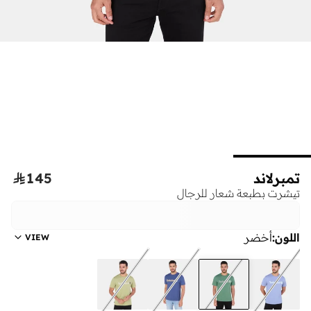
تمبرلاند
145

تيشرت بطبعة شعار للرجال
اللون
:
أخضر
VIEW