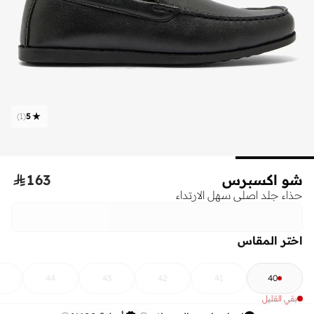
)
1
(
5
شو اكسبرس
163

حذاء جلد اصلي سهل الارتداء
اختر المقاس
44
43
42
41
40
بقي القليل