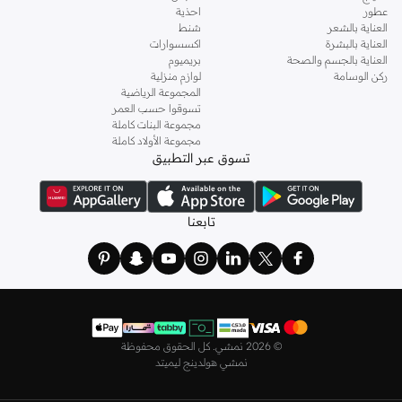
الماركات مثل أويشو و
كارين ميلين
و
مانجو
و
ريس
وتألقي في عطلة نهاية الأسبوع وأثناء
عطور
احذية
ذهابك إلى العمل وفي السهرات والمناسبات المتنوعة.
العناية بالشعر
شنط
العناية بالبشرة
اكسسوارات
اختاري
فساتين
أنيقة بتصاميم عصرية تناسب ذوقك، بقصّات طويلة أو قصيرة،
العناية بالجسم والصحة
بريميوم
وباستايلات كاجوال أو رسمية. لدينا خيارات متعددة من علامات رائدة مثل
جولدن ابل
ركن الوسامة
لوازم منزلية
المجموعة الرياضية
و
ليتشي
و
نيشات لينين
و
فيمي9
وغيرهم.
تسوقوا حسب العمر
كما لدينا كل ما يتعلق ب
اللانجري
! اختاري من مجموعتنا قطعًا أنثوية مثل
الكورسيه
أو
مجموعة البنات كاملة
مجموعة الأولاد كاملة
أطقم من
لا سينزا
، أو اقتني العبوات الاقتصادية التي تحتوي على كافة القطع الأساسية.
تسوق عبر التطبيق
ولدينا أيضًا
ملابس نوم نسائية
مريحة، بما في ذلك قمصان النوم والبيجامات من علامات
مثل
نعومي
وغيرها.
استعدي لأجواء الصيف مع مجموعتنا من ملابس السباحة التي تضم كل ما تحتاجينه،
تابعنا
بداية من
بيكيني
القطعتين بجميع المقاسات وحتى المايوهات ذات القطعة الواحدة وكافة
مستلزمات الشاطئ أو المسبح.
تسوق أزياء رجالية بتصاميم راقية في السعودية
تألق بأفضل إطلالة مع مجموعة متكاملة من الملابس الرجالية. ستجد لدينا كل ما تحتاجه
من علامات رائدة مثل
تمبرلاند
و
لاكوست
و
غانت
و
جيوردانو
وغيرها، لتكون دائمًا في أبهى
©
2026 نمشي. كل الحقوق محفوظة
صورة سواء كنت متوجهاً إلى عملك أو تقضي عطلة نهاية الأسبوع برفقة أصدقائك
نمشي هولدينج ليميتد
وعائلتك.
ستجد لدينا في مجموعة التيشيرتات والقمصان كل ما تحتاجه مع مجموعة متنوعة من