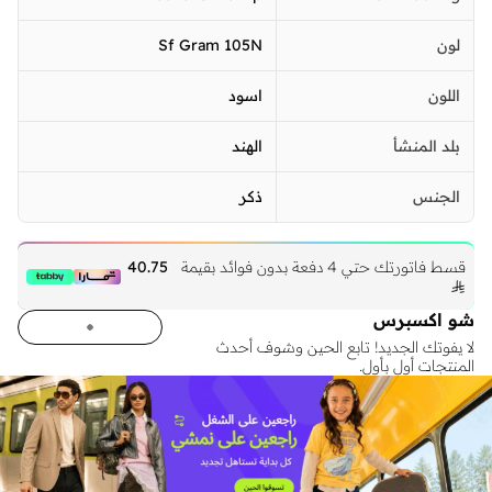
لون
Sf Gram 105N
اللون
اسود
بلد المنشأ
الهند
الجنس
ذكر
قسط فاتورتك حتي 4 دفعة بدون فوائد بقيمة
40.75

شو اكسبرس
لا يفوتك الجديد! تابع الحين وشوف أحدث
المنتجات أول بأول.