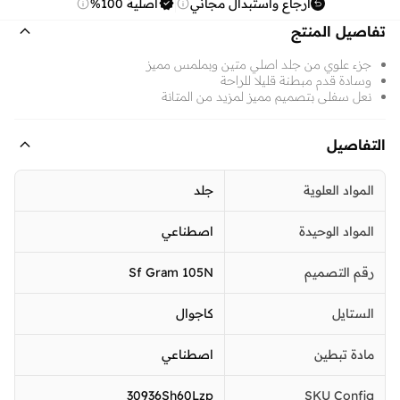
ارجاع واستبدال مجاني
أصلية 100%
تفاصيل المنتج
جزء علوي من جلد اصلي متين وبملمس مميز
وسادة قدم مبطنة قليلا للراحة
نعل سفلي بتصميم مميز لمزيد من المتانة
التفاصيل
المواد العلوية
جلد
المواد الوحيدة
اصطناعي
رقم التصميم
Sf Gram 105N
الستايل
كاجوال
مادة تبطين
اصطناعي
30936Sh60Lzp
SKU Config