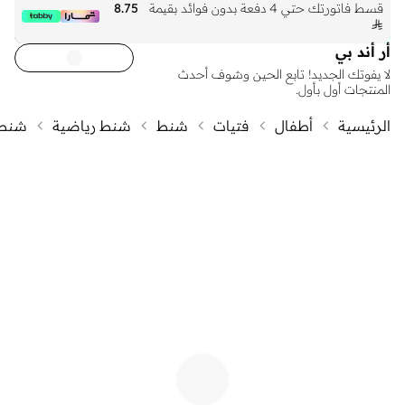
قسط فاتورتك حتي 4 دفعة بدون فوائد بقيمة
8.75

أر أند بي
لا يفوتك الجديد! تابع الحين وشوف أحدث
المنتجات أول بأول.
الرئيسية
أطفال
فتيات
شنط
شنط رياضية
شنط 